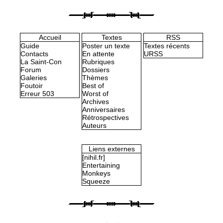
Accueil
Textes
RSS
Guide
Poster un texte
Textes récents
Contacts
En attente
URSS
La Saint-Con
Rubriques
Forum
Dossiers
Galeries
Thèmes
Foutoir
Best of
Erreur 503
Worst of
Archives
Anniversaires
Rétrospectives
Auteurs
Liens externes
[nihil.fr]
Entertaining
Monkeys
Squeeze