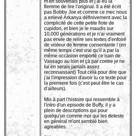
m'en souvenais plus et j'ai eu la
flemme de lire l'original. Il a été écrit
pas Bobby Joe et comme ce mec nous
a enlevé Arkanya définivement avec la
complicité de cette petite fiote de
cupidon, et bien je le maudis sur
10.000 générations et je n'ai vraiment
pas envie de relire ses textes d'enfoiré
de violeur de femme consentante ! (en
même temps c'est vrai qu'il a par la
même occasion emporté ce nain de
Vassago au loin et çà par contre je ne
lui en serais jamais assez
reconnaissant) Tout celà pour dire que
j'ai l'impression d'avoir lu ce texte pour
la premiere fois (c'est peut être le cas
d'ailleurs).
Mis à part l'histoire qui ressemble à
l'intro d'un episode de Buffy, il y a
plein de descriptions qui pour
quelqu'un comme moi qui les deteste
en général m'ont semblé bien
agreables.