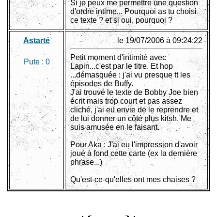
Si je peux me permettre une question
d'ordre intime... Pourquoi as tu choisi
ce texte ? et si oui, pourquoi ?
Astarté
le 19/07/2006 à 09:24:22
Petit moment d'intimité avec
Pute :
0
Lapin...c'est par le titre. Et hop
...démasquée : j'ai vu presque tt les
épisodes de Buffy.
J'ai trouvé le texte de Bobby Joe bien
écrit mais trop court et pas assez
cliché, j'ai eu envie de le reprendre et
de lui donner un côté plus kitsh. Me
suis amusée en le faisant.
Pour Aka : J'ai eu l'impression d'avoir
joué à fond cette carte (ex la dernière
phrase...)
Qu'est-ce-qu'elles ont mes chaises ?