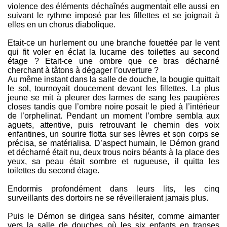
violence des éléments déchaînés augmentait elle aussi en
suivant le rythme imposé par les fillettes et se joignait à
elles en un chorus diabolique.
Etait-ce un hurlement ou une branche fouettée par le vent
qui fit voler en éclat la lucarne des toilettes au second
étage ? Etait-ce une ombre que ce bras décharné
cherchant à tâtons à dégager l’ouverture ?
Au même instant dans la salle de douche, la bougie quittait
le sol, tournoyait doucement devant les fillettes. La plus
jeune se mit à pleurer des larmes de sang les paupières
closes tandis que l’ombre noire posait le pied à l’intérieur
de l’orphelinat. Pendant un moment l’ombre sembla aux
aguets, attentive, puis retrouvant le chemin des voix
enfantines, un sourire flotta sur ses lèvres et son corps se
précisa, se matérialisa. D’aspect humain, le Démon grand
et décharné était nu, deux trous noirs béants à la place des
yeux, sa peau était sombre et rugueuse, il quitta les
toilettes du second étage.
Endormis profondément dans leurs lits, les cinq
surveillants des dortoirs ne se réveilleraient jamais plus.
Puis le Démon se dirigea sans hésiter, comme aimanter
vers la salle de douches où les six enfants en transes