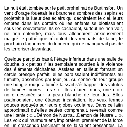
La nuit était tombée sur le petit orphelinat de Burtinsfort. Un
vent d’orage fouettait les branches sombres des sapins et
projetait à la lueur des éclairs qui déchiraient le ciel, leurs
ombres dans les dortoirs où les enfants se blottissaient
sous les couvertures. Ils se cachaient, surtout ne rien voir,
ne rien entendre, mais tous attendaient anxieusement
malgré le pathétique réconfort des remparts de laine, le
prochain claquement du tonnerre qui ne manquerait pas de
les terroriser davantage.
Quelque part plus bas à l’étage inférieur dans une salle de
douche, six petites filles semblaient sourdes à la violence
des éléments déchaînés. Assises en tailleur, formant un
cercle presque parfait, elles paraissaient indifférentes au
tumulte, absorbées par leur jeu. Au centre de leur groupe
une bougie rouge allumée laissait s’échapper des volutes
de fumées noires. Les six filles étaient nues, une croix
noire dessinée sur la peau blanche de leur dos. Elles
psalmodiaient une étrange incantation, les yeux fermés
pouces appuyés sur leurs globes oculaires. Dans ce latin
approximatif qu‘elles seules comprenait, revenait comme
une litanie : «…Démon de Nustra…Démon de Nustra… ».
Les voix qui murmuraient, imploraient, prenaient de la force
en un crescendo lancinant et se faisaient pressantes. La