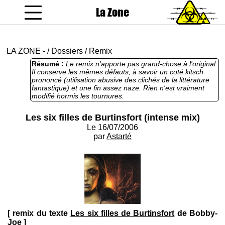
La Zone
coucou gamin
LA ZONE
-
/
Dossiers
/
Remix
Résumé :
Le remix n'apporte pas grand-chose à l'original.
Il conserve les mêmes défauts, à savoir un coté kitsch
prononcé (utilisation abusive des clichés de la littérature
fantastique) et une fin assez naze. Rien n'est vraiment
modifié hormis les tournures.
Les six filles de Burtinsfort (intense mix)
Le 16/07/2006
par
Astarté
[ remix du texte
Les six filles de Burtinsfort
de Bobby-
Joe ]