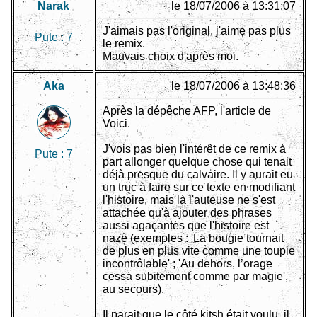
Narak
le 18/07/2006 à 13:31:07
J'aimais pas l'original, j'aime pas plus
Pute :
7
le remix.
Mauvais choix d'après moi.
Aka
le 18/07/2006 à 13:48:36
Après la dépêche AFP, l'article de
Voici.
J'vois pas bien l'intérêt de ce remix à
Pute :
7
part allonger quelque chose qui tenait
déjà presque du calvaire. Il y aurait eu
un truc à faire sur ce texte en modifiant
l'histoire, mais là l'auteuse ne s'est
attachée qu'à ajouter des phrases
aussi agaçantes que l'histoire est
naze (exemples : 'La bougie tournait
de plus en plus vite comme une toupie
incontrôlable' ; 'Au dehors, l’orage
cessa subitement comme par magie',
au secours).
Il parait que le côté kitsh était voulu, il