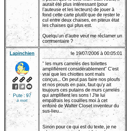
aurait été plus intéressant (pour
l'auteuse et les lecteurs) de jouer à
fond cette carte plutôt que de rester le
cul entre deux chaises, en piteux état
les chaises qui plus est.
Quelqu'un d'autre veut me réclamer un
commentaire ?
Lapinchien
le 19/07/2006 à 00:05:01
" les murs carrelés des toilettes
amplifièrent considérablement" C'est
vrai que les chiottes sont mals
conçus... On peut pas faire nos ploufs
et nos prouts en paix, faut qu'y ait
toujours ces putains de murs carrelés
qui amplifient les sons ! J'te lui
Pute :
97
empafrais les couilles moi à cet
à mort
enfoiré de Walter Closet inventeur du
sus-lieu...
Sinon pour ce qui est du texte, je ne