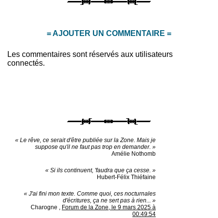
= AJOUTER UN COMMENTAIRE =
Les commentaires sont réservés aux utilisateurs
connectés.
« Le rêve, ce serait d'être publiée sur la Zone. Mais je
suppose qu'il ne faut pas trop en demander. »
Amélie Nothomb
« Si ils continuent, 'faudra que ça cesse. »
Hubert-Félix Thiéfaine
« J'ai fini mon texte. Comme quoi, ces nocturnales
d'écritures, ça ne sert pas à rien... »
Charogne
,
Forum de la Zone, le 9 mars 2025 à
00:49:54