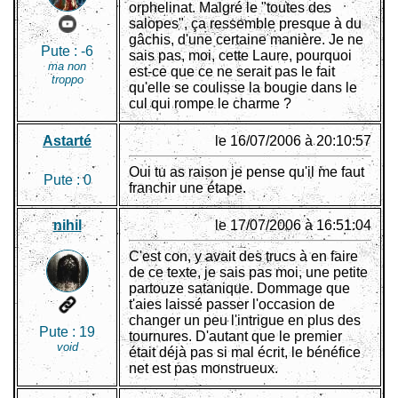
orphelinat. Malgré le "toutes des
salopes", ça ressemble presque à du
gâchis, d'une certaine manière. Je ne
Pute :
-6
sais pas, moi, cette Laure, pourquoi
ma non
est-ce que ce ne serait pas le fait
troppo
qu'elle se coulisse la bougie dans le
cul qui rompe le charme ?
Astarté
le 16/07/2006 à 20:10:57
Oui tu as raison je pense qu'il me faut
Pute :
0
franchir une étape.
nihil
le 17/07/2006 à 16:51:04
C'est con, y avait des trucs à en faire
de ce texte, je sais pas moi, une petite
partouze satanique. Dommage que
t'aies laissé passer l'occasion de
changer un peu l'intrigue en plus des
Pute :
19
tournures. D'autant que le premier
void
était déjà pas si mal écrit, le bénéfice
net est pas monstrueux.