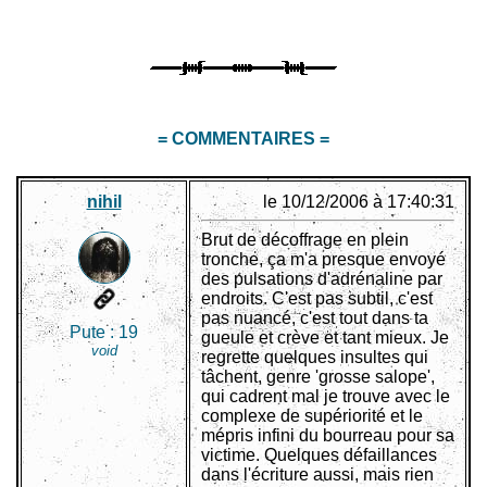
= COMMENTAIRES =
nihil
le 10/12/2006 à 17:40:31
Brut de décoffrage en plein
tronche, ça m'a presque envoyé
des pulsations d'adrénaline par
endroits. C'est pas subtil, c'est
pas nuancé, c'est tout dans ta
Pute :
19
gueule et crève et tant mieux. Je
void
regrette quelques insultes qui
tâchent, genre 'grosse salope',
qui cadrent mal je trouve avec le
complexe de supériorité et le
mépris infini du bourreau pour sa
victime. Quelques défaillances
dans l'écriture aussi, mais rien