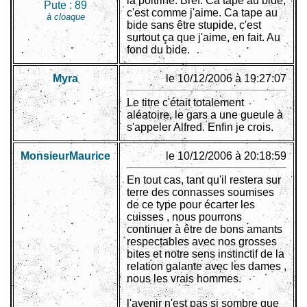
la poitrine. Bref. Ca tape au bide,
Pute :
89
c'est comme j'aime. Ca tape au
à cloaque
bide sans être stupide, c'est
surtout ça que j'aime, en fait. Au
fond du bide.
Myra
le 10/12/2006 à 19:27:07
Le titre c'était totalement
aléatoire, le gars a une gueule à
s'appeler Alfred. Enfin je crois.
MonsieurMaurice
le 10/12/2006 à 20:18:59
En tout cas, tant qu'il restera sur
terre des connasses soumises
de ce type pour écarter les
cuisses , nous pourrons
continuer à être de bons amants
respectables avec nos grosses
bites et notre sens instinctif de la
relation galante avec les dames ,
nous les vrais hommes.
l'avenir n'est pas si sombre que