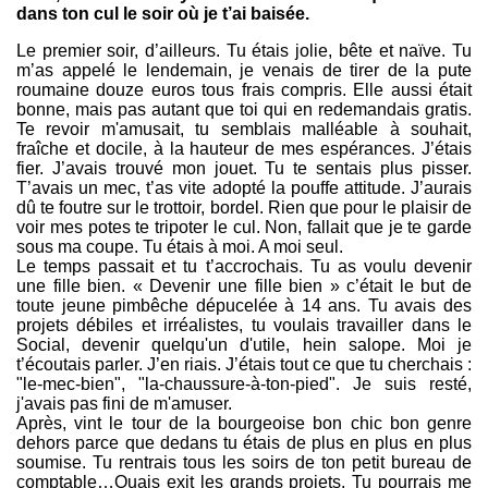
dans ton cul le soir où je t’ai baisée.
Le premier soir, d’ailleurs. Tu étais jolie, bête et naïve. Tu
m’as appelé le lendemain, je venais de tirer de la pute
roumaine douze euros tous frais compris. Elle aussi était
bonne, mais pas autant que toi qui en redemandais gratis.
Te revoir m'amusait, tu semblais malléable à souhait,
fraîche et docile, à la hauteur de mes espérances. J’étais
fier. J’avais trouvé mon jouet. Tu te sentais plus pisser.
T’avais un mec, t’as vite adopté la pouffe attitude. J’aurais
dû te foutre sur le trottoir, bordel. Rien que pour le plaisir de
voir mes potes te tripoter le cul. Non, fallait que je te garde
sous ma coupe. Tu étais à moi. A moi seul.
Le temps passait et tu t’accrochais. Tu as voulu devenir
une fille bien. « Devenir une fille bien » c’était le but de
toute jeune pimbêche dépucelée à 14 ans. Tu avais des
projets débiles et irréalistes, tu voulais travailler dans le
Social, devenir quelqu'un d'utile, hein salope. Moi je
t’écoutais parler. J’en riais. J’étais tout ce que tu cherchais :
"le-mec-bien", "la-chaussure-à-ton-pied". Je suis resté,
j'avais pas fini de m'amuser.
Après, vint le tour de la bourgeoise bon chic bon genre
dehors parce que dedans tu étais de plus en plus en plus
soumise. Tu rentrais tous les soirs de ton petit bureau de
comptable…Ouais exit les grands projets. Tu pourrais me