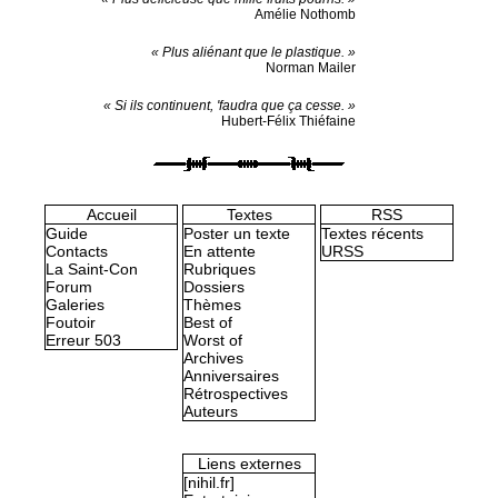
Amélie Nothomb
« Plus aliénant que le plastique. »
Norman Mailer
« Si ils continuent, 'faudra que ça cesse. »
Hubert-Félix Thiéfaine
Accueil
Textes
RSS
Guide
Poster un texte
Textes récents
Contacts
En attente
URSS
La Saint-Con
Rubriques
Forum
Dossiers
Galeries
Thèmes
Foutoir
Best of
Erreur 503
Worst of
Archives
Anniversaires
Rétrospectives
Auteurs
Liens externes
[nihil.fr]