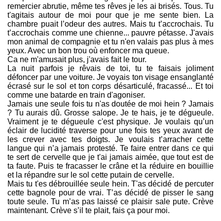
remercier abrutie, même tes rêves je les ai brisés. Tous. Tu
t'agitais autour de moi pour que je me sente bien. La
chambre puait l’odeur des autres. Mais tu t’accrochais. Tu
t’accrochais comme une chienne... pauvre pétasse. J'avais
mon animal de compagnie et tu n'en valais pas plus à mes
yeux. Avec un bon trou où enfoncer ma queue.
Ca ne m'amusait plus, j'avais fait le tour.
La nuit parfois je rêvais de toi, tu te faisais joliment
défoncer par une voiture. Je voyais ton visage ensanglanté
écrasé sur le sol et ton corps désarticulé, fracassé... Et toi
comme une batarde en train d'agoniser.
Jamais une seule fois tu n'as doutée de moi hein ? Jamais
? Tu aurais dû. Grosse salope. Je te hais, je te dégueule.
Vraiment je te dégueule c'est physique. Je voulais qu’un
éclair de lucidité traverse pour une fois tes yeux avant de
les crever avec tes doigts. Je voulais t’arracher cette
langue qui n’a jamais protesté. Te faire entrer dans ce qui
te sert de cervelle que je t'ai jamais aimée, que tout est de
ta faute. Puis te fracasser le crâne et la réduire en bouillie
et la répandre sur le sol cette putain de cervelle.
Mais tu t'es débrouillée seule hein. T'as décidé de percuter
cette bagnole pour de vrai. T’as décidé de pisser le sang
toute seule. Tu m’as pas laissé ce plaisir sale pute. Crève
maintenant. Crève s’il te plait, fais ça pour moi.