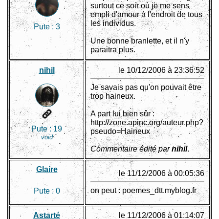
surtout ce soir où je me sens
empli d'amour à l'endroit de tous
les individus.
Pute :
3
Une bonne branlette, et il n'y
paraitra plus.
nihil
le 10/12/2006 à 23:36:52
Je savais pas qu'on pouvait être
trop haineux.
A part lui bien sûr :
http://zone.apinc.org/auteur.php?
Pute :
19
pseudo=Haineux
void
Commentaire édité par
nihil
.
Glaire
le 11/12/2006 à 00:05:36
on peut : poemes_dtt.myblog.fr
Pute :
0
Astarté
le 11/12/2006 à 01:14:07