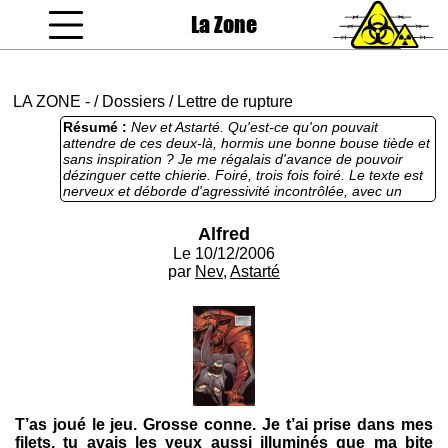
La Zone
coucou gamin
LA ZONE
-
/
Dossiers
/
Lettre de rupture
Résumé :
Nev et Astarté. Qu'est-ce qu'on pouvait
attendre de ces deux-là, hormis une bonne bouse tiède et
sans inspiration ? Je me régalais d'avance de pouvoir
dézinguer cette chierie. Foiré, trois fois foiré. Le texte est
nerveux et déborde d'agressivité incontrôlée, avec un
narrateur en plein délire de toute-puissance qui écrase sa
victime de tout son poids. C'est pas le texte du siècle mais
Alfred
c'est carrément comestible.
Le 10/12/2006
par
Nev
,
Astarté
T’as joué le jeu. Grosse conne. Je t’ai prise dans mes
filets, tu avais les yeux aussi illuminés que ma bite