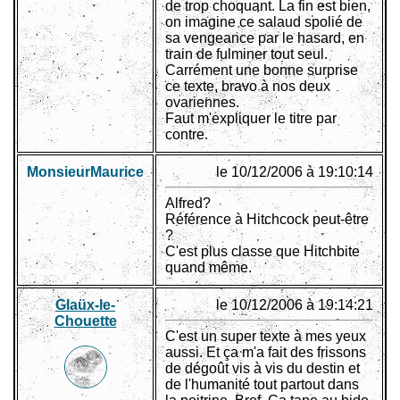
de trop choquant. La fin est bien,
on imagine ce salaud spolié de
sa vengeance par le hasard, en
train de fulminer tout seul.
Carrément une bonne surprise
ce texte, bravo à nos deux
ovariennes.
Faut m'expliquer le titre par
contre.
MonsieurMaurice
le 10/12/2006 à 19:10:14
Alfred?
Référence à Hitchcock peut-être
?
C'est plus classe que Hitchbite
quand même.
Glaüx-le-
le 10/12/2006 à 19:14:21
Chouette
C'est un super texte à mes yeux
aussi. Et ça m'a fait des frissons
de dégoût vis à vis du destin et
de l'humanité tout partout dans