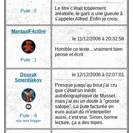
Le titre c'était totalement
Pute :
0
aléatoire, le gars a une gueule à
s'appeler Alfred. Enfin je crois.
MantaalF4ct0re
le 11/12/2006 à 20:32:58
Horrible ce texte....vraiment bien
pensé et écrit
Pute :
1
Dourak
le 12/12/2006 à 02:07:01
Smerdiakov
Presque jusqu'au bout j'ai cru
que c'était un inédit
autobiographique de Musset,
mais j'ai eu un doute à "grosse
salope". La pute facturée en
euro aurait dû m'interpeller
Pute :
-6
aussi, c'est vrai. Sinon, bonne
ma non troppo
lecture, ça a des tripes.