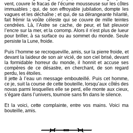
vent, couvre le fracas de l’écume mousseuse sur les côtes
immuables ; qui, de son effroyable jubilation, dompte les
vagues et les déchaîne ; et qui, de sa dérangeante hilarité,
fait frémir la voûte céleste qui se couvre de mille teintes
cendrées. Là, l’Astre se cache, de peur, et fait pleuvoir
l’encre sur la mer, et la corromp. Alors il n'est plus de lueur
pour briller, à sa surface ou au sommet du monde. Seule
persiste la Lune, froide.
Puis l’homme se recroqueville, amis, sur la pierre froide, et
devant la laideur de son air vicié, de son ciel brisé, devant
la formidable horreur du monde, il honnit et accuse ses
compères de ce désastre, en cherchant, de son regard
perdu, les étoiles.
Il jette à l’eau un message embouteillé. Puis cet homme,
ce je, suit la course de cette bouteille, lorsqu’aux côtés des
novas parmi lesquelles elle se perd, elle monte aux cieux,
s’égare dans l’univers, tournoie sans fin dans le silence.
Et la voici, cette complainte, entre vos mains. Voici ma
bouteille, amis.