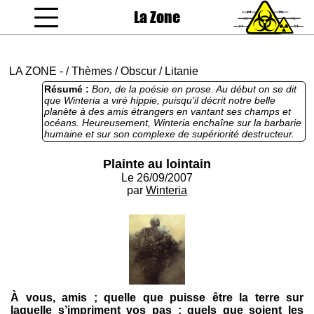
La Zone
coucou gamin
LA ZONE
-
/
Thèmes
/
Obscur
/
Litanie
Résumé :
Bon, de la poésie en prose. Au début on se dit
que Winteria a viré hippie, puisqu'il décrit notre belle
planète à des amis étrangers en vantant ses champs et
océans. Heureusement, Winteria enchaîne sur la barbarie
humaine et sur son complexe de supériorité destructeur.
Du coup la sale impression du début se dissipe et on
prend notre dose de sauvagerie lancinante et intense. Ca
Plainte au lointain
nous fait une moitié de bon texte donc.
Le 26/09/2007
par
Winteria
À vous, amis ; quelle que puisse être la terre sur
laquelle s’impriment vos pas ; quels que soient les