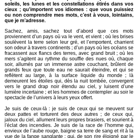
soleils, les lunes et les constellations étirés dans vos
cieux ; qu'importent vos idiomes : que vous puissiez
ou non comprendre mes mots, c’est à vous, lointains,
que je m’adresse.
Sachez, amis, sachez tout d’abord que ces mots
proviennent d’un pays où va le vent, et vient ; où les brises
soulèvent la terre selon leur gré, et l’emportent, charrient
son odeur à travers continents ; d’un pays où les océans se
fracassent aux flancs des terres, avec grand bruit ; où les
mers s’agitent au rythme du souffle des nues où, chaque
soir, allumés par un immense astre couchant, brûlent de
grands feux que toute eau ne saurait éteindre, et qui se
reflètent au large, à la surface liquide du monde ; là
demeurent les étoiles qui, dès la nuit tombée, convergent
vers le grand drap noir étendu au ciel, y luisent d’une
lumière incertaine ; et les hommes de contempler au soir le
spectacle de l’univers à leurs yeux offert.
Je suis de ceux-là : je suis de ceux qui se meuvent sur
deux pattes et torturent des deux autres ; de ceux qui,
jaloux du ciel, allument leurs propres brasiers, et sourient à
l'éclat des incendies. Je suis de la race de l’homme qui,
envieux de l’aube rouge, baigne sa terre de sang et rit à la
vue de la fange sanglante ; qui, de son rire éloigné par le