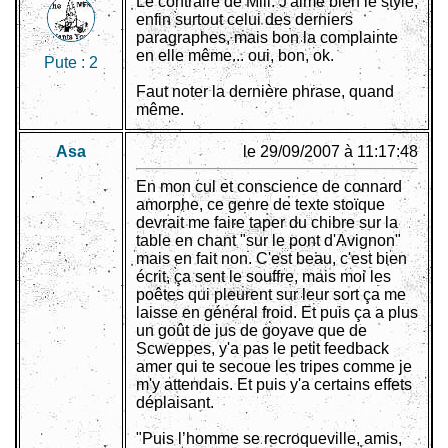
Le contraire de Mill. J'aime bien le style,
enfin surtout celui des derniers
paragraphes, mais bon la complainte
en elle même... oui, bon, ok.
Pute :
2
Faut noter la dernière phrase, quand
même.
Asa
le 29/09/2007 à 11:17:48
En mon cul et conscience de connard
amorphe, ce genre de texte stoïque
devrait me faire taper du chibre sur la
table en chant "sur le pont d'Avignon"
mais en fait non. C'est beau, c'est bien
écrit, ça sent le souffre, mais moi les
poêtes qui pleurent sur leur sort ça me
laisse en général froid. Et puis ça a plus
un goût de jus de goyave que de
Scweppes, y'a pas le petit feedback
amer qui te secoue les tripes comme je
m'y attendais. Et puis y'a certains effets
déplaisant.
"Puis l’homme se recroqueville, amis,