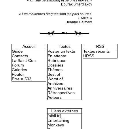
« Un site de standing et de bites molles. »
Dourak Smerdiakov
« Les meilleures blagues sont les plus courtes.
CMV,s. »
Jeanne Calment
Accueil
Textes
RSS
Guide
Poster un texte
Textes récents
Contacts
En attente
URSS
La Saint-Con
Rubriques
Forum
Dossiers
Galeries
Thèmes
Foutoir
Best of
Erreur 503
Worst of
Archives
Anniversaires
Rétrospectives
Auteurs
Liens externes
[nihil.fr]
Entertaining
Monkeys