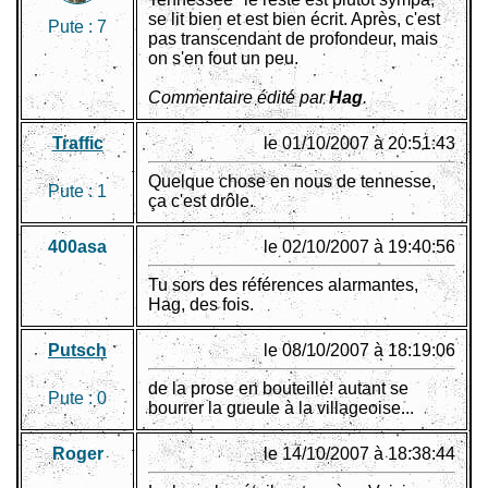
se lit bien et est bien écrit. Après, c'est
Pute :
7
pas transcendant de profondeur, mais
on s'en fout un peu.
Commentaire édité par
Hag
.
Traffic
le 01/10/2007 à 20:51:43
Quelque chose en nous de tennesse,
Pute :
1
ça c'est drôle.
400asa
le 02/10/2007 à 19:40:56
Tu sors des références alarmantes,
Hag, des fois.
Putsch
le 08/10/2007 à 18:19:06
de la prose en bouteille! autant se
Pute :
0
bourrer la gueule à la villageoise...
Roger
le 14/10/2007 à 18:38:44