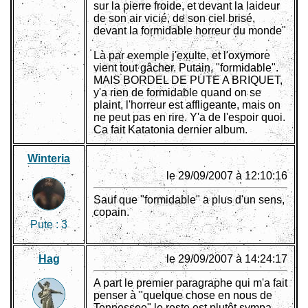
sur la pierre froide, et devant la laideur
de son air vicié, de son ciel brisé,
devant la formidable horreur du monde"
Là par exemple j'exulte, et l'oxymore
vient tout gâcher. Putain, "formidable".
MAIS BORDEL DE PUTE A BRIQUET,
y'a rien de formidable quand on se
plaint, l'horreur est affligeante, mais on
ne peut pas en rire. Y'a de l'espoir quoi.
Ca fait Katatonia dernier album.
Winteria
le 29/09/2007 à 12:10:16
Sauf que "formidable" a plus d'un sens,
copain.
Pute :
3
Hag
le 29/09/2007 à 14:24:17
A part le premier paragraphe qui m'a fait
penser à "quelque chose en nous de
Tennessee" le reste est plutôt sympa,