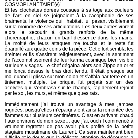
COSMOPLANETAIRE§§"
Et les clochettes dorées cousues à sa toge aux couleurs
de l'arc en ciel se joignaient à la cacophonie de ses
braiments, la violence qui l'habitait lui pesant visiblement
sur la moindre de ses articulations. Les deux autres vinrent
alors le secourir à grands renforts de la même
chorégraphie, chacun un baril d'essence dans les mains.
La moitié de leurs attaques me toucha et le reste fut
éparpillé aux quatre coins de la pièce. Cet effort sembla les
éreinter et ils s'assirent religieusement, avec le sentiment
de l'accomplissement de leur karma cosmique bien visible
sur leurs visages. Le chef dégaina alors son Zippo en or et
me fonça dessus le bras droit tendu. Il était presque sur
moi quand il glissa sur mon colon et s'affala par terre en un
tintement multiple. Le briquet fut projeté sur un des
acolytes qui s'embrasa sur le champs, rapidement rejoint
par le sol, les murs, et même quelques rats.
Immédiatement j’ai trouvé un avantage à mes jambes
rognées, puisqu’elles m’épargnaient ainsi la remontée des
flammes sur plusieurs centimètres. C’est en arrivant, chaud
! aux environs de mon sexe… que j’ai, ouch ! commencé à
vraiment regretter de pas avoir plus profité de la petite
stagiaire musulmane de Laurent. Ça sera maintenant bien
difficile et je doute que la délicate attention de découper la