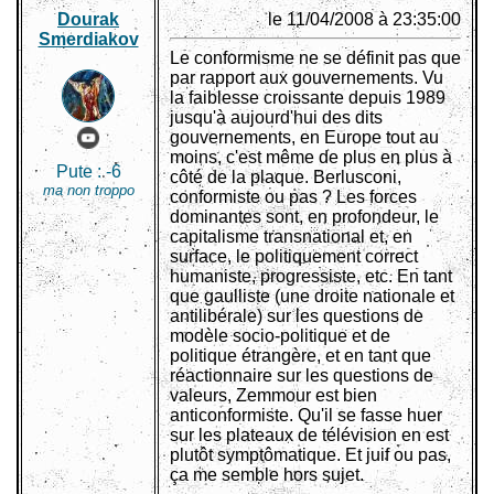
Dourak
le 11/04/2008 à 23:35:00
Smerdiakov
Le conformisme ne se définit pas que
par rapport aux gouvernements. Vu
la faiblesse croissante depuis 1989
jusqu'à aujourd'hui des dits
gouvernements, en Europe tout au
moins, c'est même de plus en plus à
Pute :
-6
côté de la plaque. Berlusconi,
ma non troppo
conformiste ou pas ? Les forces
dominantes sont, en profondeur, le
capitalisme transnational et, en
surface, le politiquement correct
humaniste, progressiste, etc. En tant
que gaulliste (une droite nationale et
antilibérale) sur les questions de
modèle socio-politique et de
politique étrangère, et en tant que
réactionnaire sur les questions de
valeurs, Zemmour est bien
anticonformiste. Qu'il se fasse huer
sur les plateaux de télévision en est
plutôt symptômatique. Et juif ou pas,
ça me semble hors sujet.