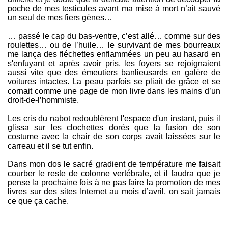
poche de mes testicules avant ma mise à mort n’ait sauvé
un seul de mes fiers gènes…
… passé le cap du bas-ventre, c’est allé… comme sur des
roulettes… ou de l’huile… le survivant de mes bourreaux
me lança des fléchettes enflammées un peu au hasard en
s'enfuyant et après avoir pris, les foyers se rejoignaient
aussi vite que des émeutiers banlieusards en galère de
voitures intactes. La peau parfois se pliait de grâce et se
cornait comme une page de mon livre dans les mains d’un
droit-de-l’hommiste.
Les cris du nabot redoublèrent l'espace d'un instant, puis il
glissa sur les clochettes dorés que la fusion de son
costume avec la chair de son corps avait laissées sur le
carreau et il se tut enfin.
Dans mon dos le sacré gradient de température me faisait
courber le reste de colonne vertébrale, et il faudra que je
pense la prochaine fois à ne pas faire la promotion de mes
livres sur des sites Internet au mois d’avril, on sait jamais
ce que ça cache.