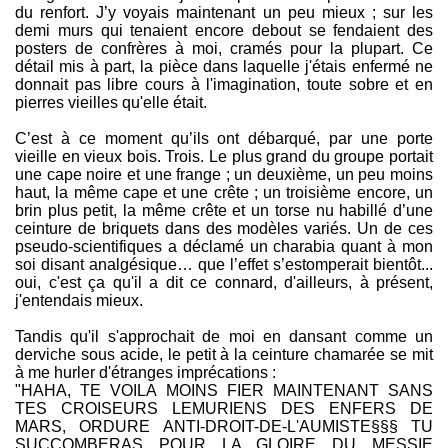
du renfort. J’y voyais maintenant un peu mieux ; sur les
demi murs qui tenaient encore debout se fendaient des
posters de confrères à moi, cramés pour la plupart. Ce
détail mis à part, la pièce dans laquelle j'étais enfermé ne
donnait pas libre cours à l'imagination, toute sobre et en
pierres vieilles qu'elle était.
C’est à ce moment qu’ils ont débarqué, par une porte
vieille en vieux bois. Trois. Le plus grand du groupe portait
une cape noire et une frange ; un deuxième, un peu moins
haut, la même cape et une crête ; un troisième encore, un
brin plus petit, la même crête et un torse nu habillé d’une
ceinture de briquets dans des modèles variés. Un de ces
pseudo-scientifiques a déclamé un charabia quant à mon
soi disant analgésique… que l’effet s’estomperait bientôt...
oui, c'est ça qu'il a dit ce connard, d'ailleurs, à présent,
j'entendais mieux.
Tandis qu'il s'approchait de moi en dansant comme un
derviche sous acide, le petit à la ceinture chamarée se mit
à me hurler d'étranges imprécations :
"HAHA, TE VOILA MOINS FIER MAINTENANT SANS
TES CROISEURS LEMURIENS DES ENFERS DE
MARS, ORDURE ANTI-DROIT-DE-L'AUMISTE§§§ TU
SUCCOMBERAS POUR LA GLOIRE DU MESSIE