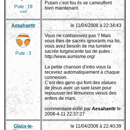
Putain c'est fou ils se camouflent
Pute :
19
bien maintenant.
void
Aesahaettr
le 11/04/2008 à 22:34:43
Vous ne connaissiez pas ? Mais
vous êtes de sacrés ignorants ma foi,
vous avez besoin de ma lumière
sacrée turgescente tas de putes :
Pute :
3
http://www.aumisme.org/
La petite chanson d'intro vous la
recevrez automatiquement à chaque
connexion.
C'est des gens qui font des statues
de jésus avec un sare laser pour
repousser les lémuriens venus des
enfers de mars.
commentaire édité par
Aesahaettr
le
2008-4-11 22:37:27
Glaüx-le-
le 11/04/2008 à 22:40:39