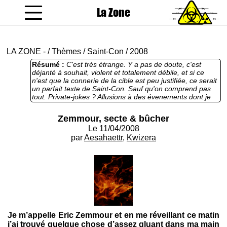
La Zone
coucou gamin
LA ZONE
-
/
Thèmes
/
Saint-Con
/
2008
Résumé :
C'est très étrange. Y a pas de doute, c'est
déjanté à souhait, violent et totalement débile, et si ce
n'est que la connerie de la cible est peu justifiée, ce serait
un parfait texte de Saint-Con. Sauf qu'on comprend pas
tout. Private-jokes ? Allusions à des évenements dont je
n'ai pas eu vent ? Aucune idée, mais je suis frustré.
Zemmour, secte & bûcher
Le 11/04/2008
par
Aesahaettr
,
Kwizera
Je m’appelle Eric Zemmour et en me réveillant ce matin
j’ai trouvé quelque chose d’assez gluant dans ma main