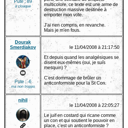
Pute :
89
multicolore, ce texte est une arme de
à cloaque
destruction massive destinée à
emporter mon vote.
J'ai rien compris, en revanche.
Mais je m'en fous.
Dourak
Smerdiakov
le 11/04/2008 à 21:17:50
Et depuis quand les analgésiques se
disent eux-mêmes (oui, je suis
mesquin) ?
C'est dommage de brûler un
Pute :
-6
anticonformiste pour la St Con.
ma non troppo
nihil
le 11/04/2008 à 22:05:27
Le juif en costard qui ricane comme
un con et qui soutient le pouvoir en
place, c'est un anticonformiste ?