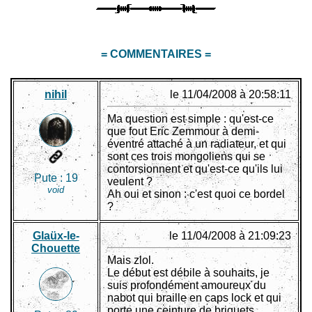
= COMMENTAIRES =
nihil
le 11/04/2008 à 20:58:11
Ma question est simple : qu'est-ce
que fout Eric Zemmour à demi-
éventré attaché à un radiateur, et qui
sont ces trois mongoliens qui se
contorsionnent et qu'est-ce qu'ils lui
Pute :
19
veulent ?
void
Ah oui et sinon : c'est quoi ce bordel
?
Glaüx-le-
le 11/04/2008 à 21:09:23
Chouette
Mais zlol.
Le début est débile à souhaits, je
suis profondément amoureux du
nabot qui braille en caps lock et qui
porte une ceinture de briquets