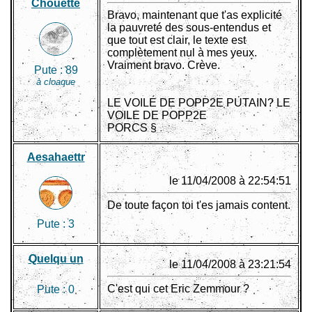
Chouette
Bravo, maintenant que t'as explicité
la pauvreté des sous-entendus et
que tout est clair, le texte est
complètement nul à mes yeux.
Vraiment bravo. Crève.
Pute :
89
à cloaque
LE VOILE DE POPP2E PUTAIN? LE
VOILE DE POPP2E
PORCS §
Aesahaettr
le 11/04/2008 à 22:54:51
De toute façon toi t'es jamais content.
Pute :
3
Quelqu un
le 11/04/2008 à 23:21:54
C'est qui cet Eric Zemmour ?
Pute :
0