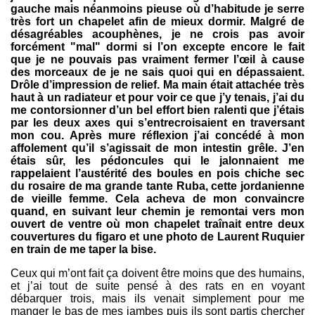
gauche mais néanmoins pieuse où d’habitude je serre
très fort un chapelet afin de mieux dormir. Malgré de
désagréables acouphènes, je ne crois pas avoir
forcément "mal" dormi si l’on excepte encore le fait
que je ne pouvais pas vraiment fermer l’œil à cause
des morceaux de je ne sais quoi qui en dépassaient.
Drôle d’impression de relief. Ma main était attachée très
haut à un radiateur et pour voir ce que j’y tenais, j’ai du
me contorsionner d’un bel effort bien ralenti que j’étais
par les deux axes qui s’entrecroisaient en traversant
mon cou. Après mure réflexion j’ai concédé à mon
affolement qu’il s’agissait de mon intestin grêle. J’en
étais sûr, les pédoncules qui le jalonnaient me
rappelaient l’austérité des boules en pois chiche sec
du rosaire de ma grande tante Ruba, cette jordanienne
de vieille femme. Cela acheva de mon convaincre
quand, en suivant leur chemin je remontai vers mon
ouvert de ventre où mon chapelet traînait entre deux
couvertures du figaro et une photo de Laurent Ruquier
en train de me taper la bise.
Ceux qui m’ont fait ça doivent être moins que des humains,
et j’ai tout de suite pensé à des rats en en voyant
débarquer trois, mais ils venait simplement pour me
manger le bas de mes jambes puis ils sont partis chercher