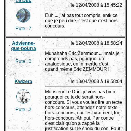
Le Duc
le 12/04/2008 à 15:45:22
Euh ... j'ai pas tout compris, entk ce
que je peu dire, c'est que c'est hors
concours.
Pute :
7
Advienne-
le 12/04/2008 à 18:58:24
que-pourra
Muhahaha Eric Zemmour .... mais je
comprends pas, pourquoi un
Pute :
0
analgésique, enfin merde c'est
quand même Eric ZEMMOUR !!
Kwizera
le 13/04/2008 à 19:58:04
Monsieur Le Duc, je vois pas bien
pourquoi ce texte serait hors-
concours. Si vous voulez lire un texte
hors-concours, attendez notre texte
Pute :
2
hors-concours, qui l'est vraiment, lui,
hors-concours. Ah oui. Par contre
c'est clair qu'on a zappé la
justification sur le choix du con. Faut