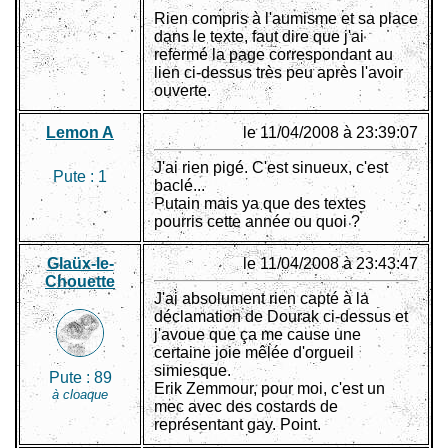
Rien compris à l'aumisme et sa place
dans le texte, faut dire que j'ai
refermé la page correspondant au
lien ci-dessus très peu après l'avoir
ouverte.
Lemon A
le 11/04/2008 à 23:39:07
J'ai rien pigé. C'est sinueux, c'est
Pute :
1
baclé...
Putain mais ya que des textes
pourris cette année ou quoi ?
Glaüx-le-
le 11/04/2008 à 23:43:47
Chouette
J'ai absolument rien capté à la
déclamation de Dourak ci-dessus et
j'avoue que ça me cause une
certaine joie mêlée d'orgueil
simiesque.
Pute :
89
Erik Zemmour, pour moi, c'est un
à cloaque
mec avec des costards de
représentant gay. Point.