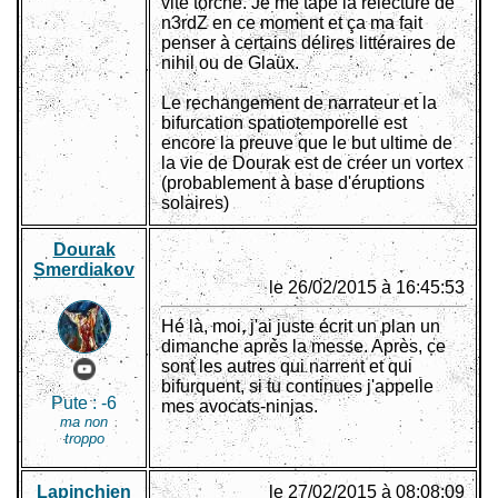
vite torché. Je me tape la relecture de
n3rdZ en ce moment et ça ma fait
penser à certains délires littéraires de
nihil ou de Glaüx.
Le rechangement de narrateur et la
bifurcation spatiotemporelle est
encore la preuve que le but ultime de
la vie de Dourak est de créer un vortex
(probablement à base d'éruptions
solaires)
Dourak
Smerdiakov
le 26/02/2015 à 16:45:53
Hé là, moi, j'ai juste écrit un plan un
dimanche après la messe. Après, ce
sont les autres qui narrent et qui
bifurquent, si tu continues j'appelle
Pute :
-6
mes avocats-ninjas.
ma non
troppo
Lapinchien
le 27/02/2015 à 08:08:09