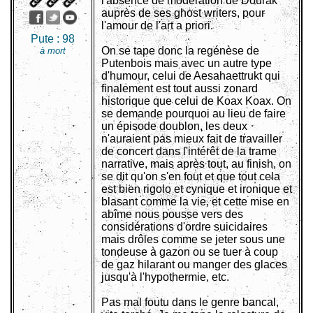
l'absence de modération de Dourak
auprès de ses ghost writers, pour
l'amour de l'art a priori.
Pute :
98
On se tape donc la regénèse de
à mort
Putenbois mais avec un autre type
d'humour, celui de Aesahaettrukt qui
finalement est tout aussi zonard
historique que celui de Koax Koax. On
se demande pourquoi au lieu de faire
un épisode doublon, les deux
n'auraient pas mieux fait de travailler
de concert dans l'intérêt de la trame
narrative, mais après tout, au finish, on
se dit qu'on s'en fout et que tout cela
est bien rigolo et cynique et ironique et
blasant comme la vie, et cette mise en
abîme nous pousse vers des
considérations d'ordre suicidaires
mais drôles comme se jeter sous une
tondeuse à gazon ou se tuer à coup
de gaz hilarant ou manger des glaces
jusqu'à l'hypothermie, etc.
Pas mal foutu dans le genre bancal,