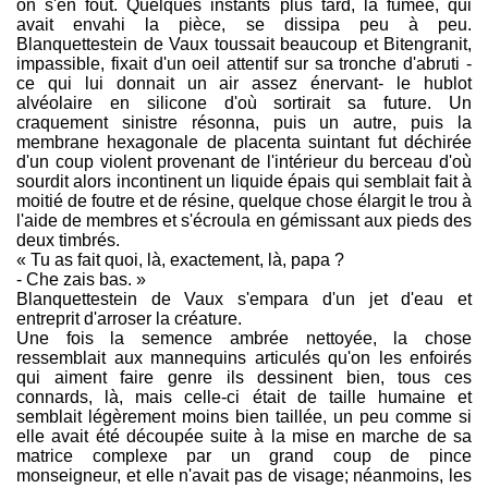
on s'en fout. Quelques instants plus tard, la fumée, qui
avait envahi la pièce, se dissipa peu à peu.
Blanquettestein de Vaux toussait beaucoup et Bitengranit,
impassible, fixait d'un oeil attentif sur sa tronche d'abruti -
ce qui lui donnait un air assez énervant- le hublot
alvéolaire en silicone d'où sortirait sa future. Un
craquement sinistre résonna, puis un autre, puis la
membrane hexagonale de placenta suintant fut déchirée
d'un coup violent provenant de l'intérieur du berceau d'où
sourdit alors incontinent un liquide épais qui semblait fait à
moitié de foutre et de résine, quelque chose élargit le trou à
l'aide de membres et s'écroula en gémissant aux pieds des
deux timbrés.
« Tu as fait quoi, là, exactement, là, papa ?
- Che zais bas. »
Blanquettestein de Vaux s'empara d'un jet d'eau et
entreprit d'arroser la créature.
Une fois la semence ambrée nettoyée, la chose
ressemblait aux mannequins articulés qu'on les enfoirés
qui aiment faire genre ils dessinent bien, tous ces
connards, là, mais celle-ci était de taille humaine et
semblait légèrement moins bien taillée, un peu comme si
elle avait été découpée suite à la mise en marche de sa
matrice complexe par un grand coup de pince
monseigneur, et elle n'avait pas de visage; néanmoins, les