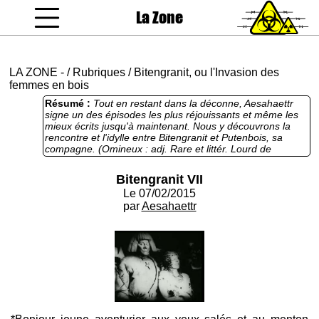
La Zone
coucou gamin
LA ZONE
-
/
Rubriques
/
Bitengranit, ou l'Invasion des
femmes en bois
Résumé :
Tout en restant dans la déconne, Aesahaettr
signe un des épisodes les plus réjouissants et même les
mieux écrits jusqu'à maintenant. Nous y découvrons la
rencontre et l'idylle entre Bitengranit et Putenbois, sa
compagne. (Omineux : adj. Rare et littér. Lourd de
présages funestes; de mauvais augure.)
Bitengranit VII
Le 07/02/2015
par
Aesahaettr