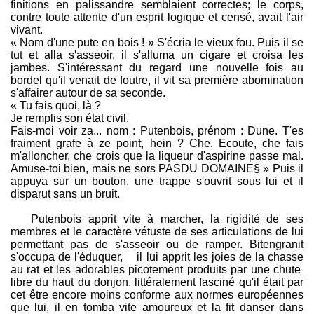
finitions en palissandre semblaient correctes; le corps,
contre toute attente d'un esprit logique et censé, avait l'air
vivant.
« Nom d'une pute en bois ! » S'écria le vieux fou. Puis il se
tut et alla s'asseoir, il s'alluma un cigare et croisa les
jambes. S'intéressant du regard une nouvelle fois au
bordel qu'il venait de foutre, il vit sa première abomination
s'affairer autour de sa seconde.
« Tu fais quoi, là ?
Je remplis son état civil.
Fais-moi voir za... nom : Putenbois, prénom : Dune. T'es
fraiment grafe à ze point, hein ? Che. Ecoute, che fais
m'alloncher, che crois que la liqueur d'aspirine passe mal.
Amuse-toi bien, mais ne sors PASDU DOMAINE§ » Puis il
appuya sur un bouton, une trappe s'ouvrit sous lui et il
disparut sans un bruit.
Putenbois apprit vite à marcher, la rigidité de ses
membres et le caractère vétuste de ses articulations de lui
permettant pas de s'asseoir ou de ramper. Bitengranit
s'occupa de l'éduquer, il lui apprit les joies de la chasse
au rat et les adorables picotement produits par une chute
libre du haut du donjon. littéralement fasciné qu'il était par
cet être encore moins conforme aux normes européennes
que lui, il en tomba vite amoureux et la fit danser dans