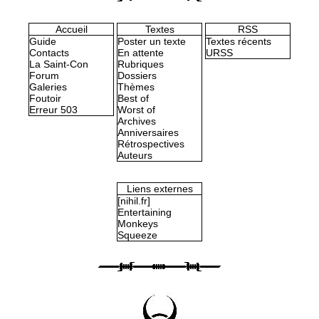
Accueil
Textes
RSS
Guide
Poster un texte
Textes récents
Contacts
En attente
URSS
La Saint-Con
Rubriques
Forum
Dossiers
Galeries
Thèmes
Foutoir
Best of
Erreur 503
Worst of
Archives
Anniversaires
Rétrospectives
Auteurs
Liens externes
[nihil.fr]
Entertaining
Monkeys
Squeeze