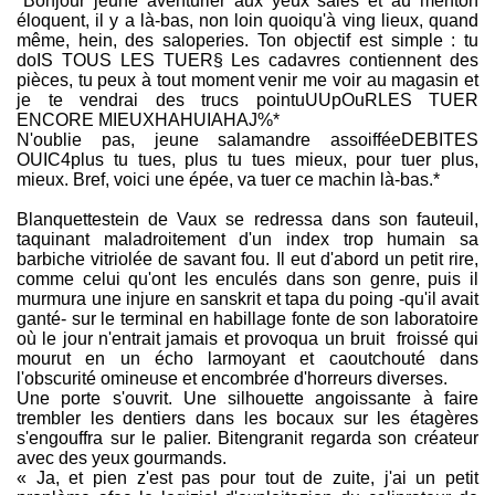
*Bonjour jeune aventurier aux yeux salés et au menton
éloquent, il y a là-bas, non loin quoiqu'à ving lieux, quand
même, hein, des saloperies. Ton objectif est simple : tu
doIS TOUS LES TUER§ Les cadavres contiennent des
pièces, tu peux à tout moment venir me voir au magasin et
je te vendrai des trucs pointuUUpOuRLES TUER
ENCORE MIEUXHAHUIAHAJ%*
N'oublie pas, jeune salamandre assoifféeDEBITES
OUIC4plus tu tues, plus tu tues mieux, pour tuer plus,
mieux. Bref, voici une épée, va tuer ce machin là-bas.*
Blanquettestein de Vaux se redressa dans son fauteuil,
taquinant maladroitement d'un index trop humain sa
barbiche vitriolée de savant fou. Il eut d'abord un petit rire,
comme celui qu'ont les enculés dans son genre, puis il
murmura une injure en sanskrit et tapa du poing -qu'il avait
ganté- sur le terminal en habillage fonte de son laboratoire
où le jour n'entrait jamais et provoqua un bruit froissé qui
mourut en un écho larmoyant et caoutchouté dans
l'obscurité omineuse et encombrée d'horreurs diverses.
Une porte s'ouvrit. Une silhouette angoissante à faire
trembler les dentiers dans les bocaux sur les étagères
s'engouffra sur le palier. Bitengranit regarda son créateur
avec des yeux gourmands.
« Ja, et pien z'est pas pour tout de zuite, j'ai un petit