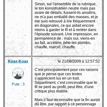
Sinon, sur l'ensemble de la rubrique,
le ton konsstruktien neutre mais pas
avare de détails, fussent-ils anodins,
ne m'a pas emballé des masses, et je
me suis retrouvé à lire fréquemment
en diagonales, ce qui aidait encore
moins à garder le fil et à rentrer dans
l'épisode suivant. Une impression, en
permanence de : mais oui, viens-en
au fait, accélère, pète les plombs,
chauffe, marcel, chauffe.
Koax-Koax
le 21/08/2009 à 12:57:52
C'est principalement pour ces raisons
que je pense que ces textes
s'apprécient lus en un trait.
Séparément, c'est concevable que le
Pute :
3
fil se perd au profit, peut être, d'une
critique plus établie.
Mais il faut reconnaitre que la fin aurait
dû être, par rapport à ce personnage