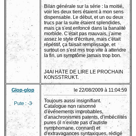
Bilan générale sur la série : la moitié,
voir les deux tiers étaient à mon sens
dispensable. Le début, et un ou deux
trucs par la suite étaient splendides,
mais ça s'est enfoncé dans la banalité
morbide. C'était pas mauvais, j'aime
assez le style d'écriture, mais c'était
répétitif, ça faisait remplissage, et
surtout on s'est mis trop vite à attendre
la fin, un symptôme jamais trop bon.
J4AI HÄTE DE LIRE LE PROCHAIN
KONSSTRUKT.
Glop-glop
le 22/08/2009 à 11:04:59
Toujours aussi insignifiant.
Pute :
-3
Catalogue non raisonné
d'événements improbables,
d'anachronismes patents, d'imbécilités
pures (il n'existe pas d'autiste
nymphomane, connard) et
d'extravagances syntaxiques, rédigé