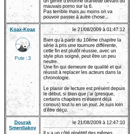
un genre d'énorme branlette devant du
mauvais porno sur la 6.
Pas terrible mais au moins on va
pouvoir passer à autre chose...
Koax-Koax
le 21/08/2009 à 01:47:12
Bien qu'à partir du 10ème chapitre la
série à pris une tournure différente,
cette fin est plutôt réussie, avec un
style plus soigné, peut être un peu
Pute :
3
neutre.
Une fin qui demeure de qualité et qui
réussit à replacer les acteurs dans la
chronologie.
Le plaisir de lecture est présent depuis
le début, si bien que j'ai (presque,
certains chapitres m'étaient déjà
connus) tout lu en un jour. Je suis loin
d'être déçu.
Dourak
le 21/08/2009 à 12:47:10
Smerdiakov
Il y a un côté répétitif des mêmes