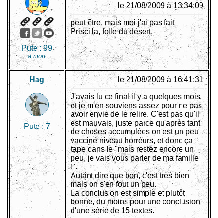
le 21/08/2009 à 13:34:09
peut être, mais moi j'ai pas fait
Priscilla, folle du désert.
Pute :
99
à mort
Hag
le 21/08/2009 à 16:41:31
J'avais lu ce final il y a quelques mois,
et je m'en souviens assez pour ne pas
avoir envie de le relire. C'est pas qu'il
est mauvais, juste parce qu'après tant
Pute :
7
de choses accumulées on est un peu
vacciné niveau horreurs, et donc ça
tape dans le "mais restez encore un
peu, je vais vous parler de ma famille
!".
Autant dire que bon, c'est très bien
mais on s'en fout un peu.
La conclusion est simple et plutôt
bonne, du moins pour une conclusion
d'une série de 15 textes.