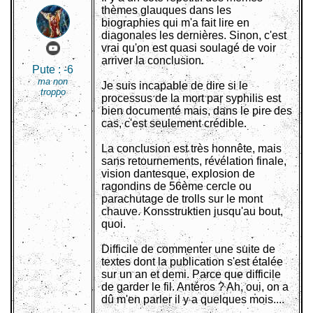
thèmes glauques dans les
biographies qui m'a fait lire en
diagonales les dernières. Sinon, c'est
vrai qu'on est quasi soulagé de voir
arriver la conclusion.
Pute :
-6
ma non
Je suis incapable de dire si le
troppo
processus de la mort par syphilis est
bien documenté mais, dans le pire des
cas, c'est seulement crédible.
La conclusion est très honnête, mais
sans retournements, révélation finale,
vision dantesque, explosion de
ragondins de 56ème cercle ou
parachutage de trolls sur le mont
chauve. Konsstruktien jusqu'au bout,
quoi.
Difficile de commenter une suite de
textes dont la publication s'est étalée
sur un an et demi. Parce que difficile
de garder le fil. Antéros ? Ah, oui, on a
dû m'en parler il y a quelques mois....