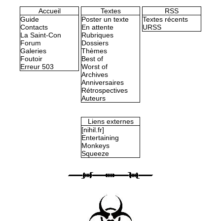
Accueil
Textes
RSS
Guide
Poster un texte
Textes récents
Contacts
En attente
URSS
La Saint-Con
Rubriques
Forum
Dossiers
Galeries
Thèmes
Foutoir
Best of
Erreur 503
Worst of
Archives
Anniversaires
Rétrospectives
Auteurs
Liens externes
[nihil.fr]
Entertaining
Monkeys
Squeeze