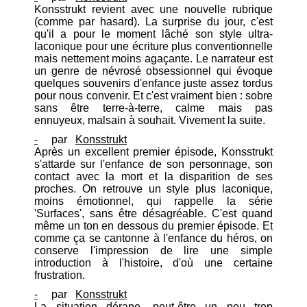
Konsstrukt revient avec une nouvelle rubrique
(comme par hasard). La surprise du jour, c'est
qu'il a pour le moment lâché son style ultra-
laconique pour une écriture plus conventionnelle
mais nettement moins agaçante. Le narrateur est
un genre de névrosé obsessionnel qui évoque
quelques souvenirs d'enfance juste assez tordus
pour nous convenir. Et c'est vraiment bien : sobre
sans être terre-à-terre, calme mais pas
ennuyeux, malsain à souhait. Vivement la suite.
-
par
Konsstrukt
Après un excellent premier épisode, Konsstrukt
s'attarde sur l'enfance de son personnage, son
contact avec la mort et la disparition de ses
proches. On retrouve un style plus laconique,
moins émotionnel, qui rappelle la série
'Surfaces', sans être désagréable. C'est quand
même un ton en dessous du premier épisode. Et
comme ça se cantonne à l'enfance du héros, on
conserve l'impression de lire une simple
introduction à l'histoire, d'où une certaine
frustration.
-
par
Konsstrukt
La situation dérape, peut-être un peu trop