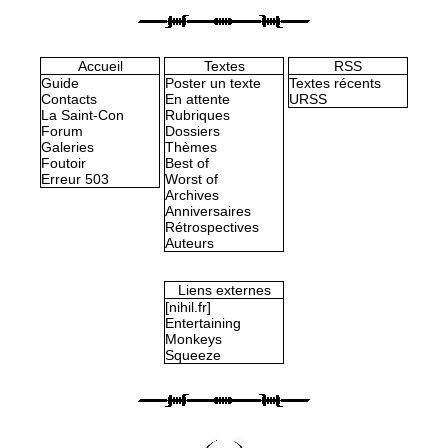
Accueil
Textes
RSS
Guide
Poster un texte
Textes récents
Contacts
En attente
URSS
La Saint-Con
Rubriques
Forum
Dossiers
Galeries
Thèmes
Foutoir
Best of
Erreur 503
Worst of
Archives
Anniversaires
Rétrospectives
Auteurs
Liens externes
[nihil.fr]
Entertaining
Monkeys
Squeeze