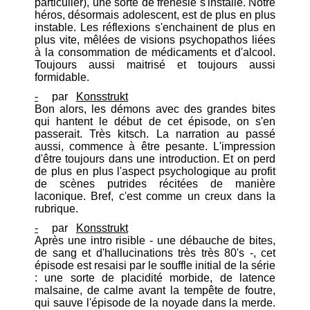
particulier), une sorte de frénésie s'installe. Notre
héros, désormais adolescent, est de plus en plus
instable. Les réflexions s'enchainent de plus en
plus vite, mêlées de visions psychopathos liées
à la consommation de médicaments et d'alcool.
Toujours aussi maitrisé et toujours aussi
formidable.
-
par
Konsstrukt
Bon alors, les démons avec des grandes bites
qui hantent le début de cet épisode, on s'en
passerait. Très kitsch. La narration au passé
aussi, commence à être pesante. L'impression
d'être toujours dans une introduction. Et on perd
de plus en plus l'aspect psychologique au profit
de scènes putrides récitées de manière
laconique. Bref, c'est comme un creux dans la
rubrique.
-
par
Konsstrukt
Après une intro risible - une débauche de bites,
de sang et d'hallucinations très très 80's -, cet
épisode est resaisi par le souffle initial de la série
: une sorte de placidité morbide, de latence
malsaine, de calme avant la tempête de foutre,
qui sauve l'épisode de la noyade dans la merde.