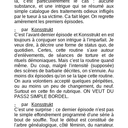
là, c'est particulièrement le cas : aucune
substance, et une intrigue qui se résumé aux
simple catalogue des traitements odieux infligés
par le tueur à sa victime. Ca fait léger. On regrette
amèrement les premiers épisodes.
-
par
Konsstrukt
C'est l'avant-dernier épisode et Konsstrukt en est
toujours à conjuguer son intrigue à l'imparfait. Je
veux dire, à décrire une forme de status quo, de
quotidien. Certes, cette routine s'axe autour
d'enlèvements, de séances de torture et de
rituels démoniaques. Mais c'est la routine quand
même. Du coup, malgré l'intensité (supposée)
des scènes de barbarie décrites, on s'ennuie. Au
moins dix épisodes qu'on se la tape cette routine.
On aura volontiers accepté quelques péripéties,
ou au moins un peu de changement, du neuf.
Surtout en cette fin de rubrique. ON VEUT DU
PASS2 SIMPLE BORDEL.
-
par
Konsstrukt
C'est une surprise : ce dernier épisode n'est pas
le simple effondrement programmé d'une série à
bout de souffle. Tout le début est constitué de
l'arbre généalogique, côté féminin, du narrateur.