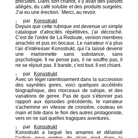
précuites. Dans son chariot, il y avait des yaourts
allégés, du café soluble et des produits surgelés.
J’ai eu une érection.' Merci, au revoir.
-
par
Konsstrukt
Depuis que cette rubrique est devenue un simple
catalogue d'atrocités répétitives, j'ai décroché.
C'est de l'ordre de La Redoute, version membres
arrachés et pus en bocaux. Le narrateur n'a plus
l'air d'intéresser Konsstrukt, qui l'a laissé devenir
une marionnette sans substance, sans
psychologie. Il ne pense pas, il ne souffre pas, il
ne se réjouit pas. Il bande, c'est tout. Il est chiant.
-
par
Konsstrukt
Avec un léger ralentissement dans la succession
des saynètes gores, voici quelques accélérés
biographique, des morceaux de salope, et des
variations de genre. Pas de quoi s'étonner pas
rapport aux épisodes précédents, le narrateur
s'achemine en vitesse de croisière, couteau en
main et bite dans le fion des autres protagoniste,
vers on ne sait quelles tragiques aventures.
-
par
Konsstrukt
Konsstrukt a largué les amarres et délaissé
l'action pour rentrer de plain pied dans la