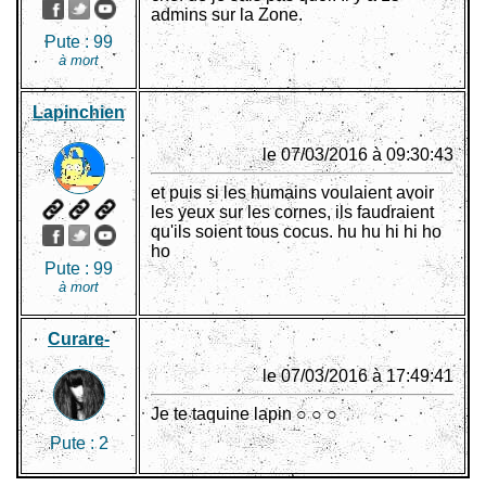
admins sur la Zone.
Pute :
99
à mort
Lapinchien
le 07/03/2016 à 09:30:43
et puis si les humains voulaient avoir
les yeux sur les cornes, ils faudraient
qu'ils soient tous cocus. hu hu hi hi ho
ho
Pute :
99
à mort
Curare-
le 07/03/2016 à 17:49:41
Je te taquine lapin ○ ○ ○
Pute :
2