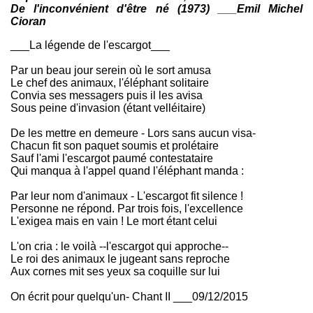
De l'inconvénient d'être né (1973) ___Emil Michel
effets d'annonce est de bonne facture. J'ai retrouvé mon
Cioran
âme d'enfant, ce petit gars au fond de la classe qui
entravait que dalle. On sent que les troubles
obsessionnels compulsifs entrainant un usage aléatoire
___La légende de l'escargot___
de la ponctuation et d'autres caractères ASCII atypiques
s'est estompé. La fable est cohérente, elle comporte
Par un beau jour serein où le sort amusa
même une morale et on rêverait que Bernard Minet la
Le chef des animaux, l'éléphant solitaire
mette en musique et l'interprète en générique avant les
Convia ses messagers puis il les avisa
allocutions télévisées présidentielles. On finit par
Sous peine d'invasion (étant velléitaire)
apprendre que le sonnet fait partie d'un recueil sobrement
intitulé "On écrit pour quelqu'un" On se demande alors
De les mettre en demeure - Lors sans aucun visa-
pourquoi Curare- n'adresse pas ses cartes postales par
colis piégé recommandé avec accusé de réception et
Chacun fit son paquet soumis et prolétaire
préfère plutôt lancer des bouteilles à la mer sur JePoème
Sauf l'ami l'escargot paumé contestataire
ou La Zone. J'en ai fini, vous pouvez vous écharper.
Qui manqua à l'appel quand l'éléphant manda :
Round one. Fight !
Par leur nom d'animaux - L'escargot fit silence !
Personne ne répond. Par trois fois, l'excellence
L'exigea mais en vain ! Le mort étant celui
L'on cria : le voilà --l'escargot qui approche--
Le roi des animaux le jugeant sans reproche
Aux cornes mit ses yeux sa coquille sur lui
On écrit pour quelqu'un- Chant II ___09/12/2015