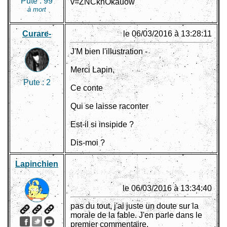
Pute :
99
v=ZNCkhOkauow
à mort
Curare-
le 06/03/2016 à 13:28:11
J'M bien l'illustration -
Merci Lapin,
Pute :
2
Ce conte
Qui se laisse raconter
Est-il si insipide ?
Dis-moi ?
Lapinchien
le 06/03/2016 à 13:34:40
pas du tout, j'ai juste un doute sur la
morale de la fable. J'en parle dans le
premier commentaire.