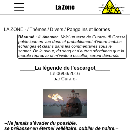
La Zone
coucou gamin
LA ZONE
-
/
Thèmes
/
Divers
/
Pangolins et licornes
Résumé :
/!\ Attention. Voici un texte de Curare- /!\ Grosse
polémique en vue donc et probablement d'interminables
échanges et clashs dans les commentaires sous le
sonnet. De la sueur, du sang et d'autres sécrétions que la
morale réprouve et m'invite à occulter, seront déversés
sur le ring. Et il y a matière, l'auteur annonce la couleur :
"Ce texte n'a eu aucun succès sur un forum de poème - je
_____La légende de l'escargot_____
poème pour ne pas le citer- C'est nul à chier - si c'est bon
Le 06/03/2016
pour la Zone - " Poum, DNC, la Zone serait la déchèterie
de JePoème. Puis elle enquille. D'entrée de jeu, une
par
Curare-
citation de Cioran, comme ça sans prévenir. Âmes
sensibles s'abstenir. Dépressifs, éloignez-vous des armes
létales à votre portée. Rappelons que l’œuvre de Cioran,
ironique et apocalyptique, est marquée du sceau du
pessimisme, du scepticisme et de la désillusion. Curare-
réaffirme donc sa profonde émogothitude assumée et
s'adonne à l'écorecyclage en ces lieux. De manière
incompréhensible après cette mise en matière, Curare-
nous narre une fable triangulable quelque part entre
--Ne jamais s'évader du possible,
Esope, De La Fontaine et Henri Dès. Et là c'est le choc : le
se prélasser en éternel velléitaire, oublier de naître.--
texte malgré tous les indices semés par l'auteur et les