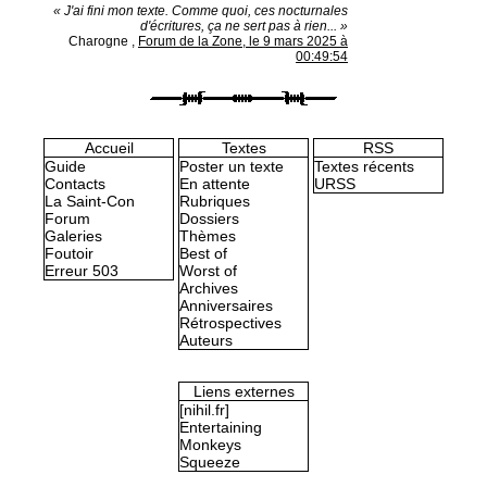
« J'ai fini mon texte. Comme quoi, ces nocturnales
d'écritures, ça ne sert pas à rien... »
Charogne
,
Forum de la Zone, le 9 mars 2025 à
00:49:54
Accueil
Textes
RSS
Guide
Poster un texte
Textes récents
Contacts
En attente
URSS
La Saint-Con
Rubriques
Forum
Dossiers
Galeries
Thèmes
Foutoir
Best of
Erreur 503
Worst of
Archives
Anniversaires
Rétrospectives
Auteurs
Liens externes
[nihil.fr]
Entertaining
Monkeys
Squeeze