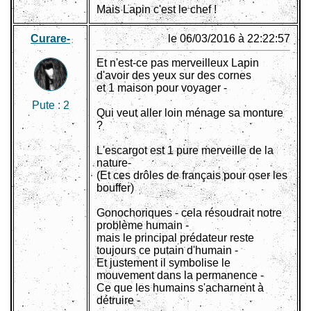
Mais Lapin c'est le chef !
Curare-
le 06/03/2016 à 22:22:57
Et n'est-ce pas merveilleux Lapin
d'avoir des yeux sur des cornes
et 1 maison pour voyager -
Pute :
2
Qui veut aller loin ménage sa monture
?
L'escargot est 1 pure merveille de la
nature-
(Et ces drôles de français pour oser les
bouffer)
Gonochoriques - cela résoudrait notre
problème humain -
mais le principal prédateur reste
toujours ce putain d'humain -
Et justement il symbolise le
mouvement dans la permanence -
Ce que les humains s'acharnent à
détruire -