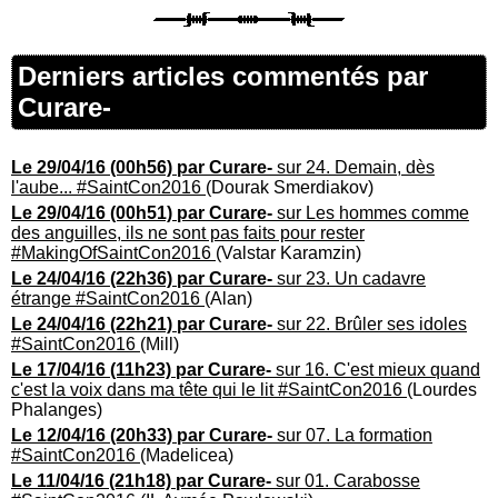
Derniers articles commentés par
Curare-
Le 29/04/16 (00h56) par Curare-
sur 24. Demain, dès
l'aube... #SaintCon2016
(Dourak Smerdiakov)
Le 29/04/16 (00h51) par Curare-
sur Les hommes comme
des anguilles, ils ne sont pas faits pour rester
#MakingOfSaintCon2016
(Valstar Karamzin)
Le 24/04/16 (22h36) par Curare-
sur 23. Un cadavre
étrange #SaintCon2016
(Alan)
Le 24/04/16 (22h21) par Curare-
sur 22. Brûler ses idoles
#SaintCon2016
(Mill)
Le 17/04/16 (11h23) par Curare-
sur 16. C'est mieux quand
c'est la voix dans ma tête qui le lit #SaintCon2016
(Lourdes
Phalanges)
Le 12/04/16 (20h33) par Curare-
sur 07. La formation
#SaintCon2016
(Madelicea)
Le 11/04/16 (21h18) par Curare-
sur 01. Carabosse