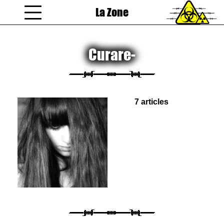
La Zone
coucou gamin
Curare-
7 articles