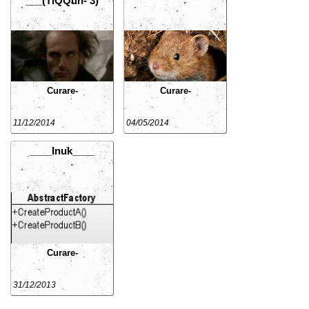
___(TiQQun- 3)
Curare-
Curare-
11/12/2014
04/05/2014
____Inuk____
Curare-
31/12/2013