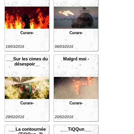
Curare-
Curare-
19/03/2016
06/03/2016
___Sur les cimes du
Malgré moi -
désespoir__
Curare-
Curare-
29/02/2016
20/02/2016
___La contournée
___TiQQun___