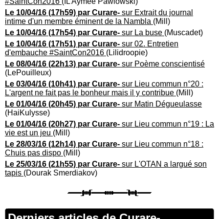
#SaintCon2016
(IL Aymée Pawlowski)
Le 10/04/16 (17h59) par Curare-
sur Extrait du journal
intime d'un membre éminent de la Nambla
(Mill)
Le 10/04/16 (17h54) par Curare-
sur La buse
(Muscadet)
Le 10/04/16 (17h51) par Curare-
sur 02. Entretien
d'embauche #SaintCon2016
(Lilidroopie)
Le 08/04/16 (22h13) par Curare-
sur Poème conscientisé
(LePouilleux)
Le 03/04/16 (10h41) par Curare-
sur Lieu commun n°20 :
L'argent ne fait pas le bonheur mais il y contribue
(Mill)
Le 01/04/16 (20h45) par Curare-
sur Matin Dégueulasse
(HaiKulysse)
Le 01/04/16 (20h27) par Curare-
sur Lieu commun n°19 : La
vie est un jeu
(Mill)
Le 28/03/16 (12h14) par Curare-
sur Lieu commun n°18 :
Chuis pas dispo
(Mill)
Le 25/03/16 (21h55) par Curare-
sur L'OTAN a largué son
tapis
(Dourak Smerdiakov)
Derniers articles de Curare-