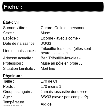
Fiche :
État-civil
Surnom / titre :
Curare- Celle de personne
Sexe :
Muse
Espèce :
Licorne - avec 1 corne -
Date de naissance :
3/3/33
Trifouillie-les-oies - (elles sont
Lieu de naissance :
heureuses et on
Adresse actuelle :
Ben Trifouillie-les-oies -
Profession :
Muse au pôle en proie . .
Situation familiale :
Mort fine
Physique :
Taille :
170 de QI
Poids :
170 moins 1
Groupe sanguin :
Jamais rassasiée donc +++
Age :
3/3/33 (savez pas compter?)
Température
Algide