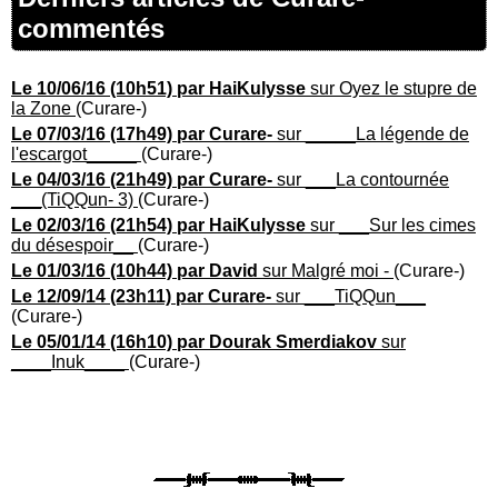
commentés
Le 10/06/16 (10h51) par HaiKulysse
sur Oyez le stupre de
la Zone
(Curare-)
Le 07/03/16 (17h49) par Curare-
sur _____La légende de
l'escargot_____
(Curare-)
Le 04/03/16 (21h49) par Curare-
sur ___La contournée
___(TiQQun- 3)
(Curare-)
Le 02/03/16 (21h54) par HaiKulysse
sur ___Sur les cimes
du désespoir__
(Curare-)
Le 01/03/16 (10h44) par David
sur Malgré moi -
(Curare-)
Le 12/09/14 (23h11) par Curare-
sur ___TiQQun___
(Curare-)
Le 05/01/14 (16h10) par Dourak Smerdiakov
sur
____Inuk____
(Curare-)