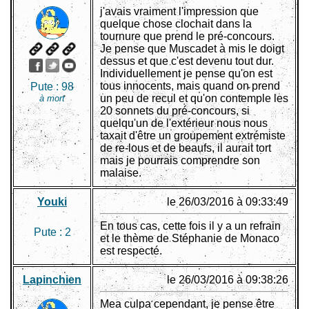
j'avais vraiment l'impression que
quelque chose clochait dans la
tournure que prend le pré-concours.
Je pense que Muscadet à mis le doigt
dessus et que c'est devenu tout dur.
Individuellement je pense qu'on est
tous innocents, mais quand on prend
Pute :
98
un peu de recul et qu'on contemple les
à mort
20 sonnets du pré-concours, si
quelqu'un de l'extérieur nous nous
taxait d'être un groupement extrémiste
de re-lous et de beaufs, il aurait tort
mais je pourrais comprendre son
malaise.
Youki
le 26/03/2016 à 09:33:49
En tous cas, cette fois il y a un refrain
Pute :
2
et le thème de Stéphanie de Monaco
est respecté.
Lapinchien
le 26/03/2016 à 09:38:26
Mea culpa cependant, je pense être