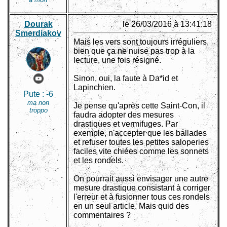
Dourak
le 26/03/2016 à 13:41:18
Smerdiakov
Mais les vers sont toujours irréguliers,
bien que ça ne nuise pas trop à la
lecture, une fois résigné.
Sinon, oui, la faute à Da*id et
Lapinchien.
Pute :
-6
ma non
Je pense qu'après cette Saint-Con, il
troppo
faudra adopter des mesures
drastiques et vermifuges. Par
exemple, n'accepter que les ballades
et refuser toutes les petites saloperies
faciles vite chiées comme les sonnets
et les rondels.
On pourrait aussi envisager une autre
mesure drastique consistant à corriger
l'erreur et à fusionner tous ces rondels
en un seul article. Mais quid des
commentaires ?