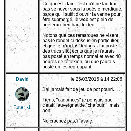
Ce qui est clair, c'est qu'il ne faudrait
pas se noyer sous la poésie merdique,
parce qu'il suffit d'ouvrir la vanne pour
être submergé, le web est plein de
poéteux cherchant lecteur.
Notons que ces remarques ne visent
pas le rondel ci-dessus en particulier,
et que je m'inclus dedans. J'ai posté
des trucs sitôt écrits que je n'aurais
pas posté en temps normal et avec 48
heures de réflexion, ou que j'aurais
posté en les regroupant.
David
le 26/03/2016 à 14:22:06
J'ai jamais fait de jeu de pot pourri.
Tiens, "cagoinces" je pensais que
c'était l'auvergnat de "chafouin", mais
Pute :
-1
non.
Ne crachez pas, il avale.