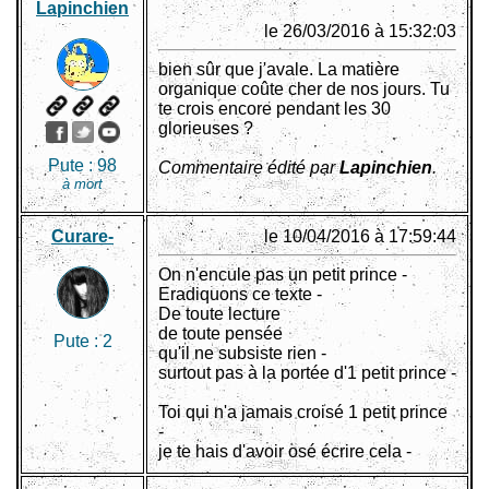
Lapinchien
le 26/03/2016 à 15:32:03
bien sûr que j'avale. La matière
organique coûte cher de nos jours. Tu
te crois encore pendant les 30
glorieuses ?
Pute :
98
Commentaire édité par
Lapinchien
.
à mort
Curare-
le 10/04/2016 à 17:59:44
On n'encule pas un petit prince -
Eradiquons ce texte -
De toute lecture
de toute pensée
Pute :
2
qu'il ne subsiste rien -
surtout pas à la portée d'1 petit prince -
Toi qui n'a jamais croisé 1 petit prince
-
je te hais d'avoir osé écrire cela -