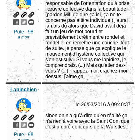
responsable de l'orientation qu'à prise
l'œuvre collective dans la beaufitude
(pardon Mill de dire ça ici, ça ne te
concerne pas à titre individuel) j'aurai
jamais dû alors que David avait déjà
fait un jeu de mot pourri et
Pute :
98
prévisiblement crétin entre rondel et
à mort
rondelle, en remettre une couche, tout
de suite. je pense que ça explique le
mouvement d'hystérie collective qui
s'en est suivi. Si vous me lapidiez, je
comprendrais. (...) Mais qu'attendez-
vous ? (...) Frappez-moi, crachez-moi
dessus, j'aime ça.
Lapinchien
le 26/03/2016 à 09:40:37
sinon on n'a qu'à dire qu'en réalité ça
n'a rien à voire avec la Saint Con, que
c'est un pré-concours de la Wurstfest.
Pute :
98
à mort