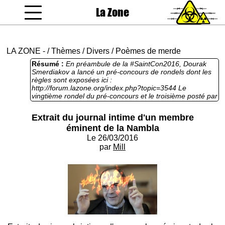
La Zone
coucou gamin
LA ZONE
-
/
Thèmes
/
Divers
/
Poèmes de merde
Résumé :
En préambule de la #SaintCon2016, Dourak
Smerdiakov a lancé un pré-concours de rondels dont les
règles sont exposées ici :
http://forum.lazone.org/index.php?topic=3544 Le
vingtième rondel du pré-concours et le troisième posté par
Mill. Comme annoncé l'escalade se poursuit dans le
politiquement incorrect et le mauvais goût car, oui, après
Extrait du journal intime d'un membre
la misogynie, l'homophobie, l'antitransgenre, l'anti-
éminent de la Nambla
atlantisme, l'antizoophilie, voici que d'odieux propos
antipédophiles s'immiscent dans le pré-concours qui part
Le 26/03/2016
en vrille totale. Une sorte d'hystérie satanique pascale en
par
Mill
est probablement la cause. Sinon rien à voir mais la
plupart des auteurs qui ont posté des rondels jusqu'à
présent n'ont pas encore posté de texte de Saint Con.
Espérons qu'ils jouent tous le jeu et que la moisson sera
bonne. Vous êtes bien entendu tous conviés à poster des
rondels. Pour autant ce n'est pas une épreuve obligatoire
pour participer à la #SaintCon2016