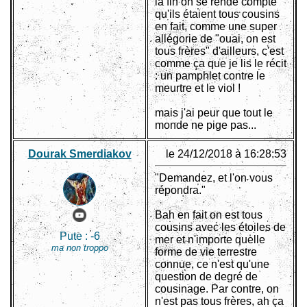
la fin on se rende compte
qu'ils étaient tous cousins
en fait, comme une super
allégorie de "ouai, on est
tous frères" d'ailleurs, c'est
comme ça que je lis le récit
: un pamphlet contre le
meurtre et le viol !
mais j'ai peur que tout le
monde ne pige pas...
Dourak Smerdiakov
le 24/12/2018 à 16:28:53
"Demandez, et l'on vous
répondra."
Bah en fait on est tous
cousins avec les étoiles de
Pute :
-6
mer et n'importe quelle
ma non troppo
forme de vie terrestre
connue, ce n'est qu'une
question de degré de
cousinage. Par contre, on
n'est pas tous frères, ah ça