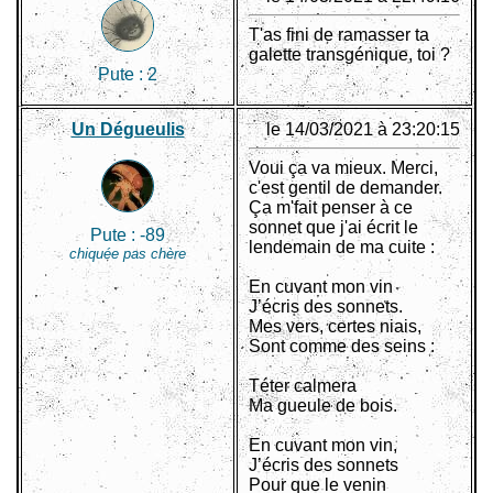
T'as fini de ramasser ta
galette transgénique, toi ?
Pute :
2
Un Dégueulis
le 14/03/2021 à 23:20:15
Voui ça va mieux. Merci,
c'est gentil de demander.
Ça m'fait penser à ce
sonnet que j'ai écrit le
Pute :
-89
lendemain de ma cuite :
chiquée pas chère
En cuvant mon vin
J’écris des sonnets.
Mes vers, certes niais,
Sont comme des seins :
Téter calmera
Ma gueule de bois.
En cuvant mon vin,
J’écris des sonnets
Pour que le venin