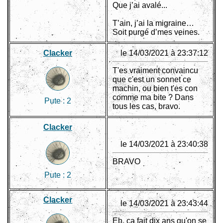
Que j’ai avalé...
T’ain, j’ai la migraine…
Soit purgé d’mes veines.
Clacker
le 14/03/2021 à 23:37:12
T'es vraiment convaincu
que c'est un sonnet ce
machin, ou bien t'es con
comme ma bite ? Dans
Pute :
2
tous les cas, bravo.
Clacker
le 14/03/2021 à 23:40:38
BRAVO
Pute :
2
Clacker
le 14/03/2021 à 23:43:44
Eh, ça fait dix ans qu'on se