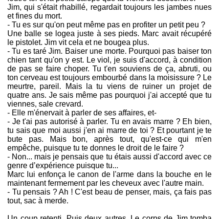
Jim, qui s'était rhabillé, regardait toujours les jambes nues
et fines du mort.
- Tu es sur qu'on peut même pas en profiter un petit peu ?
Une balle se logea juste à ses pieds. Marc avait récupéré
le pistolet. Jim vit cela et ne bougea plus.
- Tu es taré Jim. Baiser une morte. Pourquoi pas baiser ton
chien tant qu'on y est. Le viol, je suis d'accord, à condition
de pas se faire choper. Tu t'en souviens de ça, abruti, ou
ton cerveau est toujours embourbé dans la moisissure ? Le
meurtre, pareil. Mais la tu viens de ruiner un projet de
quatre ans. Je sais même pas pourquoi j'ai accepté que tu
viennes, sale crevard.
- Elle m'énervait à parler de ses affaires, et-
- Je t'ai pas autorisé à parler. Tu en avais marre ? Eh bien,
tu sais que moi aussi j'en ai marre de toi ? Et pourtant je te
bute pas. Mais bon, après tout, qu'est-ce qui m'en
empêche, puisque tu te donnes le droit de le faire ?
- Non... mais je pensais que tu étais aussi d'accord avec ce
genre d’expérience puisque tu...
Marc lui enfonça le canon de l'arme dans la bouche en le
maintenant fermement par les cheveux avec l'autre main.
- Tu pensais ? Ah ! C'est beau de penser, mais, ça fais pas
tout, sac à merde.
Un coup retenti. Puis deux autres. Le corps de Jim tomba