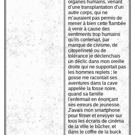
organes humains, venant
d’une transplantation d’un
autre corps, qui ne
m’auraient pas permis de
mener à bien cette flambée
à venir à cause des
sentiments trop humains
qu'ils contenait, par
manque de civisme, de
citoyenneté ou de
tolérance je déclenchais
un déclic dans mon oreille
droite qui ne supportait pas
les hommes replets ; le
gosse me racontait ses
aventures dans la cave
appelée la fosse noire,
quand sa famille
l'enfermait en énonçant
ses erreurs de jeunesse.
J'avais mon smartphone
pour filmer et envoyer sur
tous les écrans de cinéma
de la ville le bûcher, et
dans le coffre de la buick