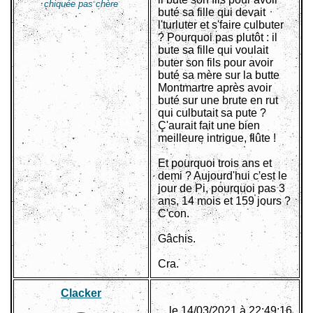
chiquée pas chère
buté sa fille qui devait
l'turluter et s'faire culbuter
? Pourquoi pas plutôt : il
bute sa fille qui voulait
buter son fils pour avoir
buté sa mère sur la butte
Montmartre après avoir
buté sur une brute en rut
qui culbutait sa pute ?
Ç'aurait fait une bien
meilleure intrigue, flûte !
Et pourquoi trois ans et
demi ? Aujourd'hui c'est le
jour de Pi, pourquoi pas 3
ans, 14 mois et 159 jours ?
C'con.
Gâchis.
Cra.
Clacker
le 14/03/2021 à 22:49:16