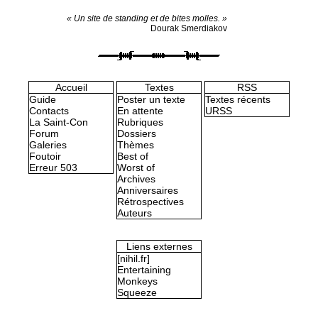
« Un site de standing et de bites molles. »
Dourak Smerdiakov
Accueil
Textes
RSS
Guide
Poster un texte
Textes récents
Contacts
En attente
URSS
La Saint-Con
Rubriques
Forum
Dossiers
Galeries
Thèmes
Foutoir
Best of
Erreur 503
Worst of
Archives
Anniversaires
Rétrospectives
Auteurs
Liens externes
[nihil.fr]
Entertaining
Monkeys
Squeeze