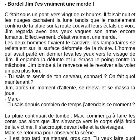
- Bordel Jim t'es vraiment une merde !
C'était sous un pont, vers vingt-deux heures. Il faisait nuit et
les nuages cachaient la lune tandis que le martèlement
continu de la pluie sur la route couvrait leurs éclats de voix.
Jim regarda avec des yeux vagues son arme encore
fumante. Effectivement, c'était vraiment une merde.
Les deux hommes fixaient le cadavre. les lampadaires se
reflétaient sur la surface déformée de la rivière. L'homme
qui avait parlé en dernier leva les yeux vers le visage de
Jim. Il enjamba la défunte et lui écrasa le poing contre la
mâchoire. Jim tomba à la renverse et le revolver alla voler
un peu plus loin.
- Tu sais te servir de ton cerveau, connard ? On fait quoi
maintenant ?
Jim, après un moment d'attente, se releva et se massa la
joue.
- Marc-
- Tu sais depuis combien de temps j'attendais ce moment ?
La pluie continuait de tomber. Marc commença à faire les
cents pas alors que Jim s'avança vers le corps déjà froid
de la victime. Il s'accroupit devant elle et la dévisagea.
Marc se retourna pour observer la scène.
- Il est trop tard maintenant, gros con. Tu veux faire quoi