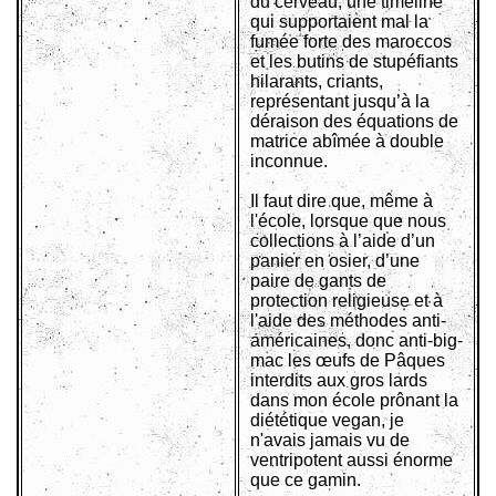
du cerveau, une timeline
qui supportaient mal la
fumée forte des maroccos
et les butins de stupéfiants
hilarants, criants,
représentant jusqu’à la
déraison des équations de
matrice abîmée à double
inconnue.
Il faut dire que, même à
l'école, lorsque que nous
collections à l’aide d’un
panier en osier, d’une
paire de gants de
protection religieuse et à
l'aide des méthodes anti-
américaines, donc anti-big-
mac les œufs de Pâques
interdits aux gros lards
dans mon école prônant la
diététique vegan, je
n'avais jamais vu de
ventripotent aussi énorme
que ce gamin.