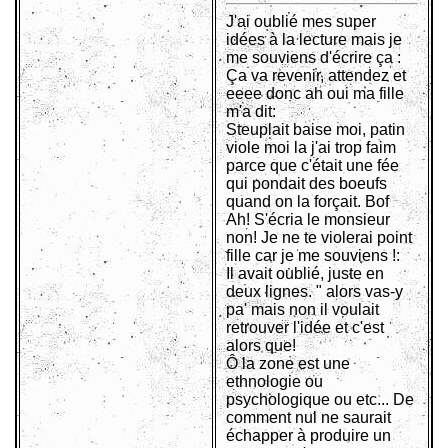
J'ai oublié mes super
idées à la lecture mais je
me souviens d'écrire ça :
Ça va revenir, attendez et
eeee donc ah oui ma fille
m'a dit:
Steuplait baise moi, patin
viole moi la j'ai trop faim
parce que c'était une fée
qui pondait des boeufs
quand on la forçait. Bof
Ah! S'écria le monsieur
non! Je ne te violerai point
fille car je me souviens !:
Il avait oublié, juste en
deux lignes. " alors vas-y
pa' mais non il voulait
retrouver l'idée et c'est
alors que!
Ô la zone est une
ethnologie ou
psychologique ou etc... De
comment nul ne saurait
échapper à produire un