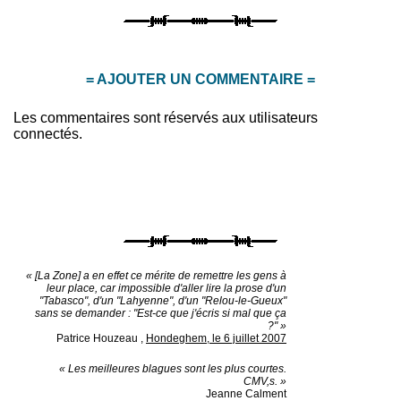
= AJOUTER UN COMMENTAIRE =
Les commentaires sont réservés aux utilisateurs
connectés.
« [La Zone] a en effet ce mérite de remettre les gens à
leur place, car impossible d'aller lire la prose d'un
"Tabasco", d'un "Lahyenne", d'un "Relou-le-Gueux"
sans se demander : "Est-ce que j'écris si mal que ça
?" »
Patrice Houzeau
,
Hondeghem, le 6 juillet 2007
« Les meilleures blagues sont les plus courtes.
CMV,s. »
Jeanne Calment