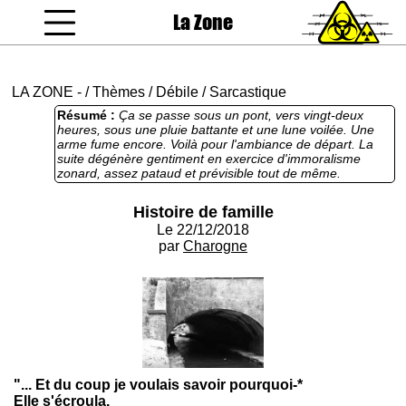
La Zone
coucou gamin
LA ZONE
-
/
Thèmes
/
Débile
/
Sarcastique
Résumé :
Ça se passe sous un pont, vers vingt-deux
heures, sous une pluie battante et une lune voilée. Une
arme fume encore. Voilà pour l'ambiance de départ. La
suite dégénère gentiment en exercice d'immoralisme
zonard, assez pataud et prévisible tout de même.
Histoire de famille
Le 22/12/2018
par
Charogne
"... Et du coup je voulais savoir pourquoi-*
Elle s'écroula.