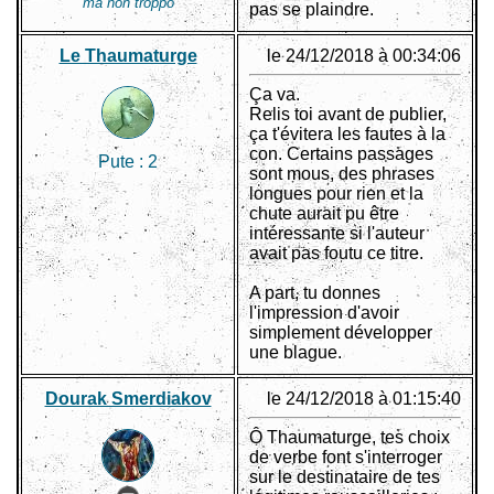
ma non troppo
pas se plaindre.
Le Thaumaturge
le 24/12/2018 à 00:34:06
Ça va.
Relis toi avant de publier,
ça t'évitera les fautes à la
con. Certains passages
Pute :
2
sont mous, des phrases
longues pour rien et la
chute aurait pu être
intéressante si l'auteur
avait pas foutu ce titre.
A part, tu donnes
l'impression d'avoir
simplement développer
une blague.
Dourak Smerdiakov
le 24/12/2018 à 01:15:40
Ô Thaumaturge, tes choix
de verbe font s'interroger
sur le destinataire de tes