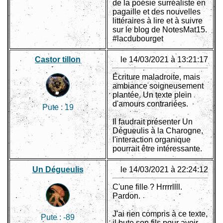
de la poésie surréaliste en
pagaille et des nouvelles
littéraires à lire et à suivre
sur le blog de NotesMat15.
#lacdubourget
Castor tillon
le 14/03/2021 à 13:21:17
Écriture maladroite, mais
ambiance soigneusement
plantée. Un texte plein
d'amours contrariées.
Pute :
19
Il faudrait présenter Un
Dégueulis à la Charogne,
l'interaction organique
pourrait être intéressante.
Un Dégueulis
le 14/03/2021 à 22:24:12
C'une fille ? Hrrrrllll.
Pardon.
J'ai rien compris à ce texte,
Pute :
-89
il bute son fils pour avoir