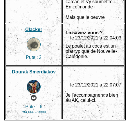
carcan et s'y soumettre
En ce monde
Mais quelle oeuvre
Clacker
Le saviez-vous ?
le 23/12/2021 à 22:04:03
Le poulet au coca est un
plat typique de Nouvelle-
Calédonie.
Pute :
2
Dourak Smerdiakov
le 23/12/2021 à 22:07:07
Je l'accompagnerais bien
au AK, celui-ci.
Pute :
-6
ma non troppo