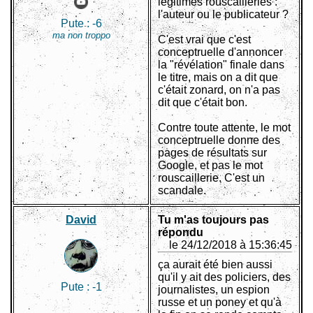
légitimes rouscailleries :
l'auteur ou le publicateur ?
Pute :
-6
ma non troppo
C'est vrai que c'est
conceptruelle d'annoncer
la "révélation" finale dans
le titre, mais on a dit que
c'était zonard, on n'a pas
dit que c'était bon.
Contre toute attente, le mot
conceptruelle donne des
pages de résultats sur
Google, et pas le mot
rouscaillerie. C'est un
scandale.
David
Tu m'as toujours pas
répondu
le 24/12/2018 à 15:36:45
ça aurait été bien aussi
qu'il y ait des policiers, des
Pute :
-1
journalistes, un espion
russe et un poney et qu'à