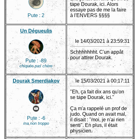
tape Dourak, ici. Alors
essaye pas de me la faire
Pute :
2
à l'ENVERS §§§§
Un Dégueulis
le 14/03/2021 à 23:59:31
Schhhhhhht. C'un appât
pour attirer Dourak.
Pute :
-89
chiquée pas chère
Dourak Smerdiakov
le 15/03/2021 à 00:17:11
"Eh, ça fait dix ans qu'on
se tape Dourak, ici."
Ça m'a rappelé un prof de
judo. Quand on avait mal,
Pute :
-6
il disait : "moi, je n'ai rien
ma non troppo
senti". En plus, il était
physicien.