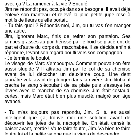
avec ça ? La ramener à la vie ? Enculé.
Jim ne répondit pas, occupé dans sa besogne. Il avait déjà
enlevé son manteau et relevé la jolie petite jupe rose à
motifs de fleurs qu'elle portait.
- Tu fais quoi ? Réponds-moi, Jim, ou tu vas t'en manger
une autre.
Jim, ignorant Marc, finis de retirer son pantalon. Ses
jambes grasses au poil hérissé par le froid se placèrent de
part et d'autre du corps du macchabée. Il se décida enfin à
répondre, levant son regard bouffi vers son compagnon.
- Je termine le boulot.
Le visage de Marc s'empourpra. Comment pouvait-on être
aussi stupide ? Il attrapa Jim par le col de sa chemise
avant de lui décocher un deuxième coup. Une dent
jaunâtre vola avant de plonger dans la rivière. Jim tituba. il
cracha le sang s'écoulant de sa plaie puis s'essuya les
lèvres avec la manche de sa chemise. Jim était costaud,
certes, mais Marc était bien plus musclé, malgré son âge
avancé.
- Tu m'as toujours pas répondu, Jim. Si tu es aussi
intelligent que ça, trouve moi une solution avant de
découvrir les joies de la nécrophilie. On était censé la
baiser avant, merde ! Va te faire foutre, Jim. Va bien te faire
foutre toi et la petite salope que tu viens de descendre.