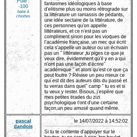
Pute :
fantasmes idéologiques à base
-100
d'elitisme plus ou moins rétrograde sur
balai à
la littérature un ramassis de pédants,
chiottes
une idée sectaire de la littérature, de
ces personnes qu'on appelle
littérateurs, et ce n'est pas un
compliment sinon pour les vioques de
l'académie française, un mec qui écrit
cela s'appelle un auteur ou un écrivain
pas un " littérateur ,tu piges ce que je
veux dire, évidemment qu'il y en a qui
n'ont pas une façon d'écrire"
académique " et alors qu'est ce que ça
peut foutre ? Révise un peu mieux ce
qui est dit des auteurs dits du passé et
tu verras dans quel" camp " tu es et si
tu veux y rester. Bisous, j'espère que
mes petites tirades du zizi
psychologique t'ont d'une certaine
façon,un peu amusé quand même.
pascal
le 14/07/2022 à 14:52:02
dandois
Si tu te contente d'appuyer sur le