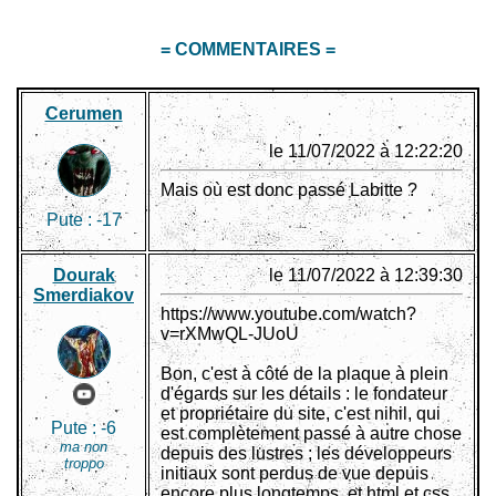
= COMMENTAIRES =
Cerumen
le 11/07/2022 à 12:22:20
Mais où est donc passé Labitte ?
Pute :
-17
Dourak
le 11/07/2022 à 12:39:30
Smerdiakov
https://www.youtube.com/watch?
v=rXMwQL-JUoU
Bon, c'est à côté de la plaque à plein
d'égards sur les détails : le fondateur
et propriétaire du site, c'est nihil, qui
Pute :
-6
est complètement passé à autre chose
ma non
depuis des lustres ; les développeurs
troppo
initiaux sont perdus de vue depuis
encore plus longtemps, et html et css