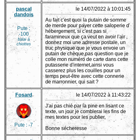
pascal
le 14/07/2022 à 10:01:45
dandois
Au fait c'est quoi la putain de somme
de merde pour payer cette saloperie d'
Pute :
hébergement, si c'est pas si
-100
faramineux que ça veut en avoir l'air ,
balai à
donnez moi une adresse postale, un
chiottes
truc physique que je vous envoie un
putain de chèque,pas question que je
colle mon numéro de carte dans cette
putasserie d'internet,ainsi vous
casserez plus les couilles pour un
temps peut-être avec cette connerie
de marronnier, qui sait ?
Fosard
le 14/07/2022 à 11:43:22
J'ai pas chié par la pine en lisant ce
texte, un jour je comblerai les fins de
mes textes pour les publier,
Pute :
-7
Bonne sécheresse