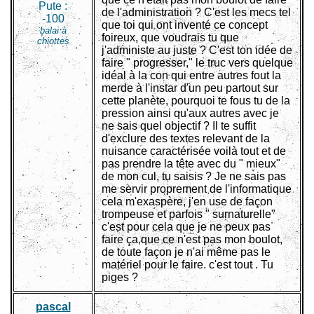
Pute :
de l'administration ? C'est les mecs tel
-100
que toi qui ont inventé ce concept
balai à
foireux, que voudrais tu que
chiottes
j'administe au juste ? C'est ton idée de
faire " progresser," le truc vers quelque
idéal à la con qui entre autres fout la
merde à l'instar d'un peu partout sur
cette planète, pourquoi te fous tu de la
pression ainsi qu'aux autres avec je
ne sais quel objectif ? Il te suffit
d'exclure des textes relevant de la
nuisance caractérisée voilà tout et de
pas prendre la tête avec du " mieux"
de mon cul, tu saisis ? Je ne sais pas
me servir proprement de l'informatique
cela m'exaspère, j'en use de façon
trompeuse et parfois " surnaturelle"
c'est pour cela que je ne peux pas
faire ça,que ce n'est pas mon boulot,
de toute façon je n'ai même pas le
matériel pour le faire. c'est tout . Tu
piges ?
pascal