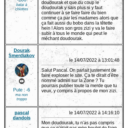
doudourak et que du coup le
balai à
doudourak y sais plus si y faut
chiottes
continuer à se faire faire du bien
comme ça par les madames alors que
ça fait aussi du bobo dans la têtette
hein ! Alors son gros zizi y va le faire
subir à tous le monde qui peut le
méchant doudourak.
Dourak
Smerdiakov
le 14/07/2022 à 13:01:48
Salut Pascal. On parlait justement de
faire exploser le site. Ça te dirait d'être
nommé admin sur la Zone ? Tu
pourrais publier toute la merde que tu
Pute :
-6
veux, y compris à propos de mon zizi.
ma non
troppo
pascal
le 14/07/2022 à 14:16:10
dandois
Mon doudourak, tu n'as pas compris
que ce n'était pas mon boulot de faire