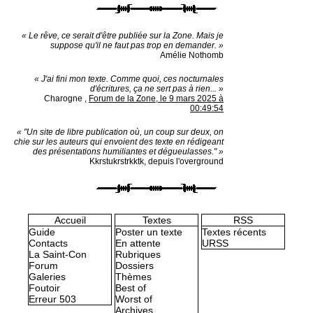
« Le rêve, ce serait d'être publiée sur la Zone. Mais je
suppose qu'il ne faut pas trop en demander. »
Amélie Nothomb
« J'ai fini mon texte. Comme quoi, ces nocturnales
d'écritures, ça ne sert pas à rien... »
Charogne
,
Forum de la Zone, le 9 mars 2025 à
00:49:54
« "Un site de libre publication où, un coup sur deux, on
chie sur les auteurs qui envoient des texte en rédigeant
des présentations humiliantes et dégueulasses." »
Kkrstukrstrkktk, depuis l'overground
Accueil
Textes
RSS
Guide
Poster un texte
Textes récents
Contacts
En attente
URSS
La Saint-Con
Rubriques
Forum
Dossiers
Galeries
Thèmes
Foutoir
Best of
Erreur 503
Worst of
Archives