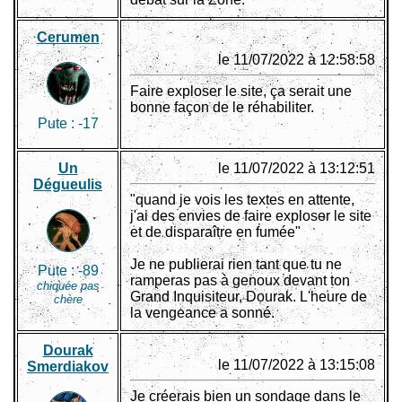
Cerumen
le 11/07/2022 à 12:58:58
Faire exploser le site, ça serait une
bonne façon de le réhabiliter.
Pute :
-17
Un
le 11/07/2022 à 13:12:51
Dégueulis
"quand je vois les textes en attente,
j'ai des envies de faire exploser le site
et de disparaître en fumée"
Je ne publierai rien tant que tu ne
Pute :
-89
ramperas pas à genoux devant ton
chiquée pas
Grand Inquisiteur, Dourak. L'heure de
chère
la vengeance a sonné.
Dourak
le 11/07/2022 à 13:15:08
Smerdiakov
Je créerais bien un sondage dans le