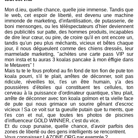
Mon d.ieu, quelle chance, quelle joie immense. Tandis que
le web, cet espoir de liberté, est devenu une machine
immonde de marketing, d'infantilisation, de putasserie, de
boni mensonges, ou les téléspectateurs d'hier deviennent
des publicités sur patte, des hommes produits, incapables
de dire leur cœur, ou pire, de croire qu'il en ont encore un,
tandis qu'un peu plus méchants, vicieux et bêtes chaque
jour, il nous dégueulent comme des chiens dressés, leur
marmelade marketing, "achètes une carte pass VIP sur
mon insta et tu auras 3 koalas pancake à mon éffigie dans
le Metavers" !
Mais tu te le fous profond au fin fond de ton fion de pute ton
koala pourri, s'il te plait, arrêtes de déconner, soit pas
ridicule, réveilles toi, t'es un être humain, y'a des
poussières d'étoiles qui constituent tes cellules, ton
cerveau à la puissance d'ordinateur quantique, s'teu plait,
arrête de déconner avec ton koala golmon et ta vielle face
de pute qui nous grimace un sourire gênant d'escroc
vicieux ! Sa ce voit sur ta gueulle putain que tu ments, que
t'es con et nul, que toutes tes photos de piscines
d'influenceur GOLD WINNER, c'est du vice.
Et du coup punaise, quelle chance, d'avoir parfois des
zones de liberté ou des gens intelligents se rencontrent.
Vous connaissez LAZONE.ORG par exemple ?