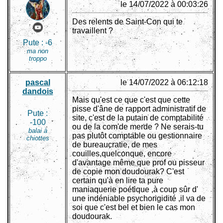
le 14/07/2022 à 00:03:26
Des relents de Saint-Con qui te
travaillent ?
Pute :
-6
ma non
troppo
pascal
le 14/07/2022 à 06:12:18
dandois
Mais qu'est ce que c'est que cette
pisse d'âne de rapport administratif de
Pute :
site, c'est de la putain de comptabilité
-100
ou de la com'de merde ? Ne serais-tu
balai à
pas plutôt comptable ou gestionnaire
chiottes
de bureaucratie, de mes
couilles,quelconque, encore
d'avantage même que prof ou pisseur
de copie mon doudourak? C'est
certain qu'à en lire ta pure
maniaquerie poétique ,à coup sûr d'
une indéniable psychorigidité ,il va de
soi que c'est bel et bien le cas mon
doudourak.