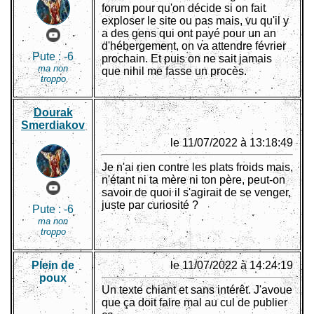
forum pour qu'on décide si on fait
exploser le site ou pas mais, vu qu'il y
a des gens qui ont payé pour un an
d'hébergement, on va attendre février
Pute :
-6
prochain. Et puis on ne sait jamais
ma non
que nihil me fasse un procès.
troppo
Dourak
Smerdiakov
le 11/07/2022 à 13:18:49
Je n'ai rien contre les plats froids mais,
n'étant ni ta mère ni ton père, peut-on
savoir de quoi il s'agirait de se venger,
juste par curiosité ?
Pute :
-6
ma non
troppo
Plein de
le 11/07/2022 à 14:24:19
poux
Un texte chiant et sans intérêt. J'avoue
que ça doit faire mal au cul de publier