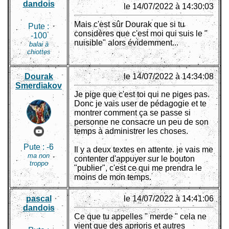
dandois
le 14/07/2022 à 14:30:03
Mais c'est sûr Dourak que si tu
Pute :
considères que c'est moi qui suis le "
-100
nuisible" alors évidemment...
balai à
chiottes
Dourak
le 14/07/2022 à 14:34:08
Smerdiakov
Je pige que c'est toi qui ne piges pas.
Donc je vais user de pédagogie et te
montrer comment ça se passe si
personne ne consacre un peu de son
temps à administrer les choses.
Pute :
-6
Il y a deux textes en attente. je vais me
ma non
contenter d'appuyer sur le bouton
troppo
"publier", c'est ce qui me prendra le
moins de mon temps.
pascal
le 14/07/2022 à 14:41:06
dandois
Ce que tu appelles " merde " cela ne
vient que des aprioris et autres