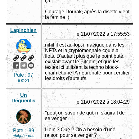
ça.
Courage Dourak, après la disette vient
la famine :)
Lapinchien
le 11/07/2022 à 17:55:53
nihil il est au top, il navigue dans les
NFTs et la cryptomonnaie coule à
flots. D'autant plus que le point pute
existait avant le Bitcoin, et que les
textes ici utilisent la techno block-
chain et une IA neuronale pour certifier
Pute :
97
les droits d'auteurs.
à mort
Un
Dégueulis
le 11/07/2022 à 18:04:29
"peut-on savoir de quoi il s'agirait de
se venger"
Hein ? Que ? On a besoin d'une
Pute :
-89
raison pour se venger ?
chiquée pas