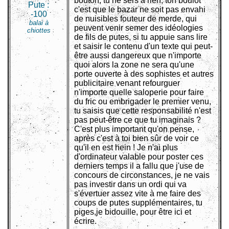
bouton, tu ne sers à rien, ton boulot
Pute :
c'est que le bazar ne soit pas envahi
-100
de nuisibles fouteur de merde, qui
balai à
peuvent venir semer des idéologies
chiottes
de fils de putes, si tu appuie sans lire
et saisir le contenu d'un texte qui peut-
être aussi dangereux que n'importe
quoi alors la zone ne sera qu'une
porte ouverte à des sophistes et autres
publicitaire venant refourguer
n'importe quelle saloperie pour faire
du fric ou embrigader le premier venu,
tu saisis que cette responsabilité n'est
pas peut-être ce que tu imaginais ?
C'est plus important qu'on pense,
après c'est à toi bien sûr de voir ce
qu'il en est hein ! Je n'ai plus
d'ordinateur valable pour poster ces
derniers temps il a fallu que j'use de
concours de circonstances, je ne vais
pas investir dans un ordi qui va
s'évertuer assez vite à me faire des
coups de putes supplémentaires, tu
piges,je bidouille, pour être ici et
écrire.