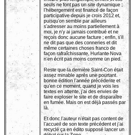
seuls ne font pas un site dynamique ;
l'hébergement est financé de façon
participative depuis je crois 2012 et,
puisqu'on semble par ailleurs
s'adresser au moins partiellement à
moi, je n'y ai jamais contribué et ne
reçois donc aucune facture ; enfin, s'il
ne dit pas que des conneries et dit
même certaines choses franco de
façon rafraîchissante, Hurlante Nova
n'en écrit pas moins comme un pied.
Reste que la dernière Saint-Con était
assez minable après une pourtant
bonne édition l'année précédente et
qu'en ce moment, quand je vois les
textes en attente, j'ai des envies de
faire exploser le site et de disparaître
en fumée. Mais on est déjà passés par
là.
Et donc l'auteur n'était pas content de
l'accueil de son texte précédent et j'ai
recyclé ça en édito supposé lancer un
débat sur la Zone.