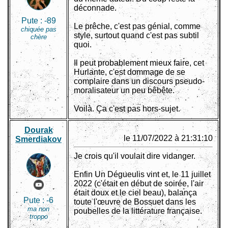
déconnade.
Pute :
-89
Le prêche, c'est pas génial, comme
chiquée pas
style, surtout quand c'est pas subtil
chère
quoi.
Il peut probablement mieux faire, cet
Hurlante, c'est dommage de se
complaire dans un discours pseudo-
moralisateur un peu bêbête.
Voilà. Ça c'est pas hors-sujet.
Dourak
le 11/07/2022 à 21:31:10
Smerdiakov
Je crois qu'il voulait dire vidanger.
Enfin Un Dégueulis vint et, le 11 juillet
2022 (c'était en début de soirée, l'air
était doux et le ciel beau), balança
Pute :
-6
toute l'œuvre de Bossuet dans les
ma non
poubelles de la littérature française.
troppo