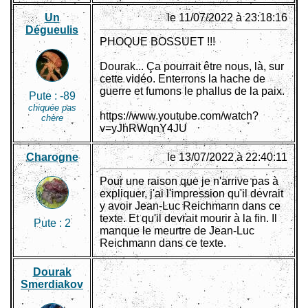
Un
le 11/07/2022 à 23:18:16
Dégueulis
PHOQUE BOSSUET !!!
Dourak... Ça pourrait être nous, là, sur
cette vidéo. Enterrons la hache de
guerre et fumons le phallus de la paix.
Pute :
-89
chiquée pas
https://www.youtube.com/watch?
chère
v=yJhRWqnY4JU
Charogne
le 13/07/2022 à 22:40:11
Pour une raison que je n'arrive pas à
expliquer, j'ai l'impression qu'il devrait
y avoir Jean-Luc Reichmann dans ce
texte. Et qu'il devrait mourir à la fin. Il
Pute :
2
manque le meurtre de Jean-Luc
Reichmann dans ce texte.
Dourak
Smerdiakov