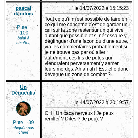
pascal
le 14/07/2022 à 15:15:23
dandois
Tout ce qu'il m'est possible de faire en
ce qui me concerne c'est de garder un
Pute :
œil sur la zone rester sur un qui vive
-100
autant que possible et si nécessaire y
balai à
déglinguer d'une façon ou d'une autre,
chiottes
via les commentaires probablement si
je ne trouve pas par où aller
autrement, ces fils de putes qui
viendraient perversement y semer
leurs merdes. Ah ah ah ! Est- elle donc
devenue un zone de combat ?
Un
Dégueulis
le 14/07/2022 à 20:19:57
OH ! Un caca nerveux ! Je peux
renifler ? Dites ? Je peux ?
Pute :
-89
chiquée pas
chère