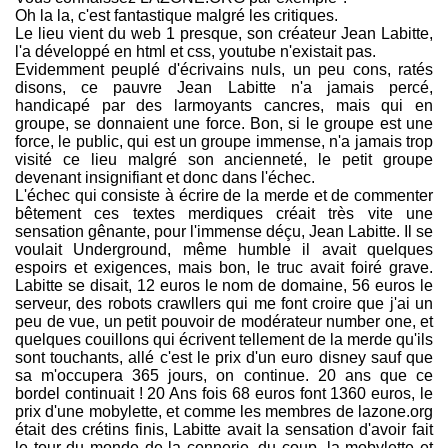
Oh la la, c'est fantastique malgré les critiques.
Le lieu vient du web 1 presque, son créateur Jean Labitte,
l'a développé en html et css, youtube n'existait pas.
Evidemment peuplé d'écrivains nuls, un peu cons, ratés
disons, ce pauvre Jean Labitte n'a jamais percé,
handicapé par des larmoyants cancres, mais qui en
groupe, se donnaient une force. Bon, si le groupe est une
force, le public, qui est un groupe immense, n'a jamais trop
visité ce lieu malgré son ancienneté, le petit groupe
devenant insignifiant et donc dans l'échec.
L'échec qui consiste à écrire de la merde et de commenter
bêtement ces textes merdiques créait très vite une
sensation gênante, pour l'immense déçu, Jean Labitte. Il se
voulait Underground, même humble il avait quelques
espoirs et exigences, mais bon, le truc avait foiré grave.
Labitte se disait, 12 euros le nom de domaine, 56 euros le
serveur, des robots crawllers qui me font croire que j'ai un
peu de vue, un petit pouvoir de modérateur number one, et
quelques couillons qui écrivent tellement de la merde qu'ils
sont touchants, allé c'est le prix d'un euro disney sauf que
sa m'occupera 365 jours, on continue. 20 ans que ce
bordel continuait ! 20 Ans fois 68 euros font 1360 euros, le
prix d'une mobylette, et comme les membres de lazone.org
était des crétins finis, Labitte avait la sensation d'avoir fait
le tour du monde de la connerie, du coup, la mobylette et