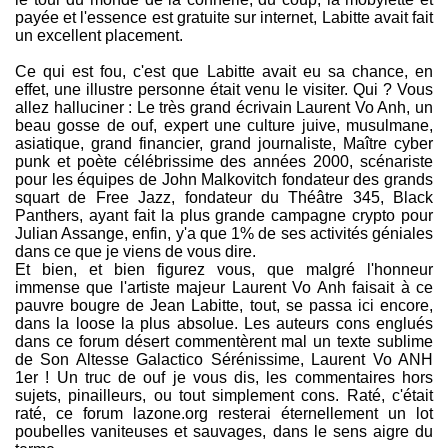
payée et l'essence est gratuite sur internet, Labitte avait fait
un excellent placement.
Ce qui est fou, c'est que Labitte avait eu sa chance, en
effet, une illustre personne était venu le visiter. Qui ? Vous
allez halluciner : Le très grand écrivain Laurent Vo Anh, un
beau gosse de ouf, expert une culture juive, musulmane,
asiatique, grand financier, grand journaliste, Maître cyber
punk et poète célébrissime des années 2000, scénariste
pour les équipes de John Malkovitch fondateur des grands
squart de Free Jazz, fondateur du Théâtre 345, Black
Panthers, ayant fait la plus grande campagne crypto pour
Julian Assange, enfin, y'a que 1% de ses activités géniales
dans ce que je viens de vous dire.
Et bien, et bien figurez vous, que malgré l'honneur
immense que l'artiste majeur Laurent Vo Anh faisait à ce
pauvre bougre de Jean Labitte, tout, se passa ici encore,
dans la loose la plus absolue. Les auteurs cons englués
dans ce forum désert commentèrent mal un texte sublime
de Son Altesse Galactico Sérénissime, Laurent Vo ANH
1er ! Un truc de ouf je vous dis, les commentaires hors
sujets, pinailleurs, ou tout simplement cons. Raté, c'était
raté, ce forum lazone.org resterai éternellement un lot
poubelles vaniteuses et sauvages, dans le sens aigre du