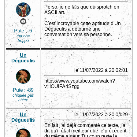
Perso, je ne fais que du sprotch en
ASCII art.
C'est incroyable cette aptitude d'Un
Dégueulis a détourné une
Pute :
-6
conversation vers sa personne.
ma non
troppo
Un
Dégueulis
le 11/07/2022 à 20:02:01
https://www.youtube.com/watch?
v=IOUiFA4Szgg
Pute :
-89
chiquée pas
chère
Un
le 11/07/2022 à 20:04:29
Dégueulis
En fait j'ai déjà commenté ce texte, j'ai
dit qu'il était meilleur que le précédent
du même auteur. Du coup reste la