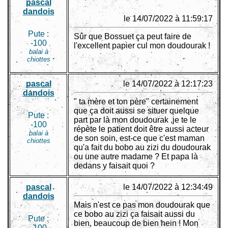
pascal
dandois
le 14/07/2022 à 11:59:17
Pute :
Sûr que Bossuet ça peut faire de
-100
l'excellent papier cul mon doudourak !
balai à
chiottes
pascal
le 14/07/2022 à 12:17:23
dandois
" ta mère et ton père" certainement
que ça doit aussi se situer quelque
Pute :
part par là mon doudourak ,je te le
-100
répète le patient doit être aussi acteur
balai à
de son soin, est-ce que c'est maman
chiottes
qu'a fait du bobo au zizi du doudourak
ou une autre madame ? Et papa là
dedans y faisait quoi ?
pascal
le 14/07/2022 à 12:34:49
dandois
Mais n'est ce pas mon doudourak que
ce bobo au zizi ça faisait aussi du
Pute :
bien, beaucoup de bien hein ! Mon
-100