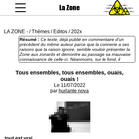
La Zone
coucou gamin
LA ZONE
-
/
Thèmes
/
Editos
/
202x
Résumé :
Ce texte, déjà publié en commentaire d'un
précédent du même auteur parce que la connerie a ses
raisons que la raison ignore, semble vouloir présenter la
Zone aux zonards et démontre au passage sa mauvaise
connaissance de celle-ci. Néanmoins, sur le fond, il
touche plutôt juste, sous couvert d'humour. On publie
parce que : parlez-moi de moi, y a que ça qui m'intéresse.
Tous ensembles, tous ensembles, ouais,
"bonne chance pour le public et sa perception de
ouais !
l'autodérision" rajoute l'auteur.
Le 11/07/2022
par
hurlante nova
tout est vrai