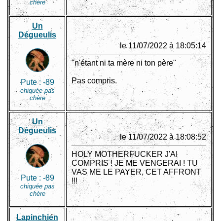
chère
Un
Dégueulis
le 11/07/2022 à 18:05:14
"n'étant ni ta mère ni ton père"
Pas compris.
Pute :
-89
chiquée pas
chère
Un
Dégueulis
le 11/07/2022 à 18:08:52
HOLY MOTHERFUCKER J'AI
COMPRIS ! JE ME VENGERAI ! TU
VAS ME LE PAYER, CET AFFRONT
Pute :
-89
!!!
chiquée pas
chère
Lapinchien