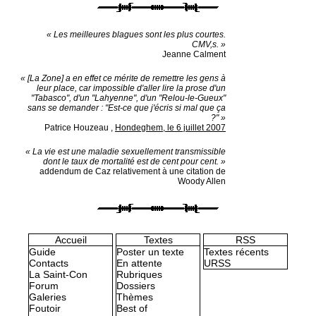
« Les meilleures blagues sont les plus courtes.
CMV,s. »
Jeanne Calment
« [La Zone] a en effet ce mérite de remettre les gens à
leur place, car impossible d'aller lire la prose d'un
"Tabasco", d'un "Lahyenne", d'un "Relou-le-Gueux"
sans se demander : "Est-ce que j'écris si mal que ça
?" »
Patrice Houzeau
,
Hondeghem, le 6 juillet 2007
« La vie est une maladie sexuellement transmissible
dont le taux de mortalité est de cent pour cent. »
addendum de Caz relativement à une citation de
Woody Allen
Accueil
Textes
RSS
Guide
Poster un texte
Textes récents
Contacts
En attente
URSS
La Saint-Con
Rubriques
Forum
Dossiers
Galeries
Thèmes
Foutoir
Best of