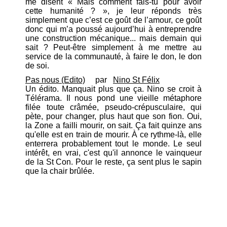
me disent « Mais comment fais-tu pour avoir
cette humanité ? », je leur réponds très
simplement que c’est ce goût de l’amour, ce goût
donc qui m’a poussé aujourd’hui à entreprendre
une construction mécanique... mais demain qui
sait ? Peut-être simplement à me mettre au
service de la communauté, à faire le don, le don
de soi.
Pas nous (Edito)
par
Nino St Félix
Un édito. Manquait plus que ça. Nino se croit à
Télérama. Il nous pond une vieille métaphore
filée toute crâmée, pseudo-crépusculaire, qui
pète, pour changer, plus haut que son fion. Oui,
la Zone a failli mourir, on sait. Ça fait quinze ans
qu'elle est en train de mourir. À ce rythme-là, elle
enterrera probablement tout le monde. Le seul
intérêt, en vrai, c'est qu'il annonce le vainqueur
de la St Con. Pour le reste, ça sent plus le sapin
que la chair brûlée.