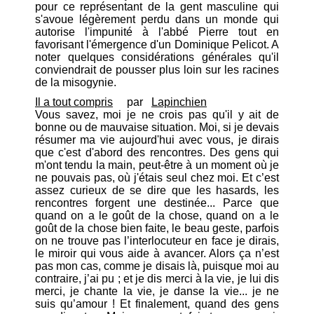
pour ce représentant de la gent masculine qui
s'avoue légèrement perdu dans un monde qui
autorise l'impunité à l'abbé Pierre tout en
favorisant l'émergence d'un Dominique Pelicot. A
noter quelques considérations générales qu'il
conviendrait de pousser plus loin sur les racines
de la misogynie.
Il a tout compris
par
Lapinchien
Vous savez, moi je ne crois pas qu'il y ait de
bonne ou de mauvaise situation. Moi, si je devais
résumer ma vie aujourd'hui avec vous, je dirais
que c'est d'abord des rencontres. Des gens qui
m'ont tendu la main, peut-être à un moment où je
ne pouvais pas, où j'étais seul chez moi. Et c’est
assez curieux de se dire que les hasards, les
rencontres forgent une destinée... Parce que
quand on a le goût de la chose, quand on a le
goût de la chose bien faite, le beau geste, parfois
on ne trouve pas l’interlocuteur en face je dirais,
le miroir qui vous aide à avancer. Alors ça n’est
pas mon cas, comme je disais là, puisque moi au
contraire, j’ai pu ; et je dis merci à la vie, je lui dis
merci, je chante la vie, je danse la vie... je ne
suis qu’amour ! Et finalement, quand des gens