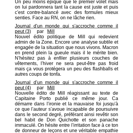
Un peu moins épique que le premier volet mais
on lui pardonnera tant la cause est juste et puis
c'est contre-balancé avec des formules mieux
senties. Face au RN, on ne lâche rien.
Journal d'un monde qui s'accroche comme il
peut (3)
par
Mill
Nouvel édito politique de Mill qui redevient
admin de la Zone. Encore une analyse subtile et
engagée de la situation que nous vivons. Macron
en prend plein la gueule mais il le mérite bien.
N'hésitez pas à enfiler plusieurs couches de
vêtements, l'hiver ne sera peut-être pas froid
mais ça vous protégera un peu des flashballs et
autres coups de tonfa.
Journal d'un monde qui s'accroche comme il
peut (4)
par
Mill
Nouvelle édito de Mill réagissant au texte de
Capitaine Porto publié ce même jour. Ca
démarre dans l'ironie et la mauvaise foi jusqu'à
ce que l'auteur s'avoue incapable de poursuivre
dans le second degré, préférant ainsi revêtir son
bel habit de Don Quichotte et son panache
immaculé. On hésite entre l'irritation face à ce ton
de donneur de leçons et une véritable empathie