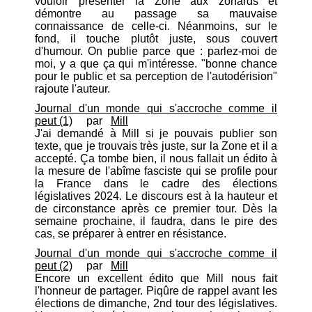
vouloir présenter la Zone aux zonards et
démontre au passage sa mauvaise
connaissance de celle-ci. Néanmoins, sur le
fond, il touche plutôt juste, sous couvert
d'humour. On publie parce que : parlez-moi de
moi, y a que ça qui m'intéresse. "bonne chance
pour le public et sa perception de l'autodérision"
rajoute l'auteur.
Journal d'un monde qui s'accroche comme il
peut (1)
par
Mill
J'ai demandé à Mill si je pouvais publier son
texte, que je trouvais très juste, sur la Zone et il a
accepté. Ça tombe bien, il nous fallait un édito à
la mesure de l'abîme fasciste qui se profile pour
la France dans le cadre des élections
législatives 2024. Le discours est à la hauteur et
de circonstance après ce premier tour. Dès la
semaine prochaine, il faudra, dans le pire des
cas, se préparer à entrer en résistance.
Journal d'un monde qui s'accroche comme il
peut (2)
par
Mill
Encore un excellent édito que Mill nous fait
l'honneur de partager. Piqûre de rappel avant les
élections de dimanche, 2nd tour des législatives.