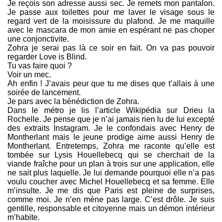
Je reçois son adresse aussi sec. Je remets mon pantalon.
Je passe aux toilettes pour me laver le visage sous le
regard vert de la moisissure du plafond. Je me maquille
avec le mascara de mon amie en espérant ne pas choper
une conjonctivite.
Zohra je serai pas là ce soir en fait. On va pas pouvoir
regarder Love is Blind.
Tu vas faire quoi ?
Voir un mec.
Ah enfin ! J’avais peur que tu me dises que t’allais à une
soirée de lancement.
Je pars avec la bénédiction de Zohra.
Dans le métro je lis l’article Wikipédia sur Drieu la
Rochelle. Je pense que je n’ai jamais rien lu de lui excepté
des extraits Instagram. Je le confondais avec Henry de
Montherlant mais le jeune prodige aime aussi Henry de
Montherlant. Entretemps, Zohra me raconte qu’elle est
tombée sur Lysis Houellebecq qui se cherchait de la
viande fraîche pour un plan à trois sur une application, elle
ne sait plus laquelle. Je lui demande pourquoi elle n’a pas
voulu coucher avec Michel Houellebecq et sa femme. Elle
m’insulte. Je me dis que Paris est pleine de surprises,
comme moi. Je n’en mène pas large. C’est drôle. Je suis
gentille, responsable et citoyenne mais un démon intérieur
m’habite.