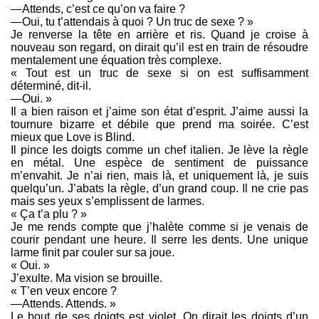
—Attends, c’est ce qu’on va faire ?
—Oui, tu t’attendais à quoi ? Un truc de sexe ? »
Je renverse la tête en arrière et ris. Quand je croise à
nouveau son regard, on dirait qu’il est en train de résoudre
mentalement une équation très complexe.
« Tout est un truc de sexe si on est suffisamment
déterminé, dit-il.
—Oui. »
Il a bien raison et j’aime son état d’esprit. J’aime aussi la
tournure bizarre et débile que prend ma soirée. C’est
mieux que Love is Blind.
Il pince les doigts comme un chef italien. Je lève la règle
en métal. Une espèce de sentiment de puissance
m’envahit. Je n’ai rien, mais là, et uniquement là, je suis
quelqu’un. J’abats la règle, d’un grand coup. Il ne crie pas
mais ses yeux s’emplissent de larmes.
« Ça t’a plu ? »
Je me rends compte que j’halète comme si je venais de
courir pendant une heure. Il serre les dents. Une unique
larme finit par couler sur sa joue.
« Oui. »
J’exulte. Ma vision se brouille.
« T’en veux encore ?
—Attends. Attends. »
Le bout de ses doigts est violet. On dirait les doigts d’un