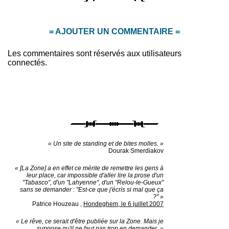
= AJOUTER UN COMMENTAIRE =
Les commentaires sont réservés aux utilisateurs
connectés.
« Un site de standing et de bites molles. »
Dourak Smerdiakov
« [La Zone] a en effet ce mérite de remettre les gens à
leur place, car impossible d'aller lire la prose d'un
"Tabasco", d'un "Lahyenne", d'un "Relou-le-Gueux"
sans se demander : "Est-ce que j'écris si mal que ça
?" »
Patrice Houzeau
,
Hondeghem, le 6 juillet 2007
« Le rêve, ce serait d'être publiée sur la Zone. Mais je
suppose qu'il ne faut pas trop en demander. »