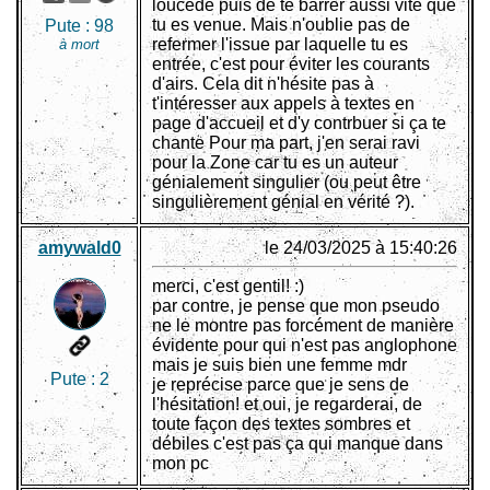
loucedé puis de te barrer aussi vite que
tu es venue. Mais n'oublie pas de
Pute :
98
refermer l'issue par laquelle tu es
à mort
entrée, c'est pour éviter les courants
d'airs. Cela dit n'hésite pas à
t'intéresser aux appels à textes en
page d'accueil et d'y contrbuer si ça te
chante Pour ma part, j'en serai ravi
pour la Zone car tu es un auteur
génialement singulier (ou peut être
singulièrement génial en vérité ?).
amywald0
le 24/03/2025 à 15:40:26
merci, c'est gentil! :)
par contre, je pense que mon pseudo
ne le montre pas forcément de manière
évidente pour qui n'est pas anglophone
mais je suis bien une femme mdr
Pute :
2
je reprécise parce que je sens de
l'hésitation! et oui, je regarderai, de
toute façon des textes sombres et
débiles c'est pas ça qui manque dans
mon pc