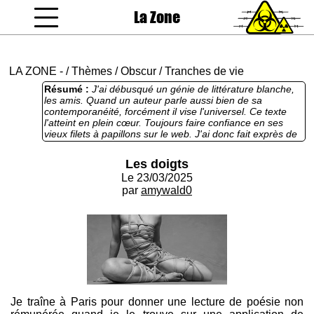
La Zone
coucou gamin
LA ZONE
-
/
Thèmes
/
Obscur
/
Tranches de vie
Résumé :
J'ai débusqué un génie de littérature blanche,
les amis. Quand un auteur parle aussi bien de sa
contemporanéité, forcément il vise l'universel. Ce texte
l'atteint en plein cœur. Toujours faire confiance en ses
vieux filets à papillons sur le web. J'ai donc fait exprès de
mettre une image putaclic pour attirer le chaland. L'auteur
parle de rapports BDSM, mais il s'agit de coups portés par
Les doigts
une toute petite règle métallique et pas de shibari comme
Le 23/03/2025
je vous l'ai honteusement fait croire. J'allais quand même
pas foutre des doigts et une pauvre règle à la con en
par
amywald0
illustration pour vous faire découvrir ce monument en
devenir ? Bon. Je l'avoue, l'auteur ne parle pas que de
rapports BDSM, c'était aussi pour que vous cliquiez mais
je vous ai déjà dit de quoi ça parle : de contemporanéité,
d'universel. De la littérature haut de gamme au menu
aujourd'hui, les amis. Bonne dégustation. Un grand appel
est lancé à tous les papillons du même acabit qui
voudraient se faire prendre dans mes filets.
Je traîne à Paris pour donner une lecture de poésie non