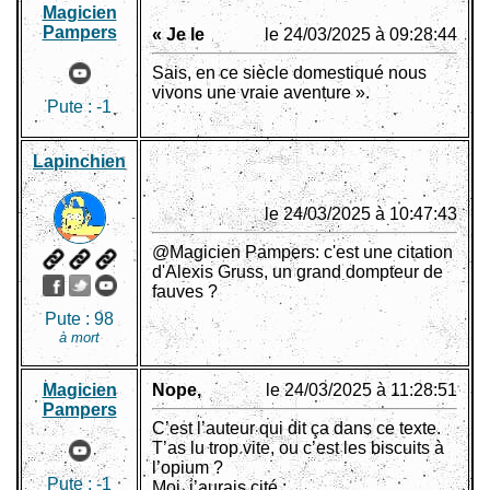
Magicien
Pampers
« Je le
le 24/03/2025 à 09:28:44
Sais, en ce siècle domestiqué nous
vivons une vraie aventure ».
Pute :
-1
Lapinchien
le 24/03/2025 à 10:47:43
@Magicien Pampers: c'est une citation
d'Alexis Gruss, un grand dompteur de
fauves ?
Pute :
98
à mort
Magicien
Nope,
le 24/03/2025 à 11:28:51
Pampers
C’est l’auteur qui dit ça dans ce texte.
T’as lu trop vite, ou c’est les biscuits à
l’opium ?
Pute :
-1
Moi, j’aurais cité :