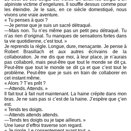
alpiniste victime d’engelures. Il souffle dessus comme pour
les éteindre. Je le sais, en ce siècle domestiqué, nous
vivons une vraie aventure.
« Tu penses à quoi ?
—Je pense que je suis un sacré détraqué.
—Mais non. Tu n’es même pas un petit peu détraqué. Tu
n’as rien d’original. Tu manques de sensations fortes dans
ta vie quotidienne, c’est tout. »
Je reprends la règle. Longue, dure, menaçante. Je pense à
Robert Brasillach et aux autres écrivains de la
collaboration. Je me dis que moi, à leur place, je n’aurais
pas collaboré, mais peut-être que tout le monde se dit ça.
Peut-être que tout le monde se dit ça et que c’est tout le
problème. Peut-être que je suis en train de collaborer en
cet instant même.
« Alors ? T’es prêt ?
—Attends. Attends. »
Il fait tout à fait nuit maintenant. La haine crépite dans mon
bras. Je ne sais pas si c’est de la haine. J’espère que ç’en
est.
« Tends tes doigts.
—Attends attends attends.
—Tends tes doigts ou je tape ailleurs. »
Une lueur d’effroi traverse son regard.
« Je rigole. Le consentement avant tout. »