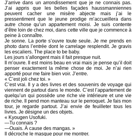
J’arrive dans un arrondissement que je ne connais pas.
J’ai appris que les belles façades haussmanniennes
peuvent cacher une misère abjecte mais j’ai le
pressentiment que le jeune prodige m’accueillera dans
autre chose qu’un appartement moisi. Je suis contente
d’être loin de chez moi, dans cette ville que je commence à
peine à connaître.
Je sonne. La porte s’ouvre toute seule. Je me prends en
photo dans l’entrée dont le carrelage resplendit. Je gravis
les escaliers. The place to be baby.
Les jours s’allongent mais il fait presque nuit.
Il m’ouvre. Il est moins beau en vrai mais je pense qu’il doit
penser exactement la même chose de moi. Je n’ai rien
apporté pour me faire bien voir. J’entre.
« C’est joli chez toi. »
C’est vrai. Il y a des livres et des souvenirs de voyage qui
viennent de partout dans le monde. C’est l’appartement de
quelqu’un qui possède une riche vie intérieure et une vie
de riche. Il pend mon manteau sur le perroquet. Je fais mon
tour, je regarde partout. J’ai envie de feuilleter tous les
livres. Je désigne un des objets.
« Kyougen Usofuki.
—Tu connais ?
—Ouais. À cause des mangas. »
Il décroche le masque pour me montrer.