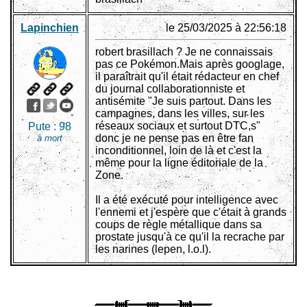
Lapinchien
le 25/03/2025 à 22:56:18
robert brasillach ? Je ne connaissais
pas ce Pokémon.Mais après googlage,
il paraîtrait qu'il était rédacteur en chef
du journal collaborationniste et
antisémite "Je suis partout. Dans les
campagnes, dans les villes, sur les
réseaux sociaux et surtout DTC,s"
Pute :
98
donc je ne pense pas en être fan
à mort
inconditionnel, loin de là et c'est la
même pour la ligne éditoriale de la
Zone.
Il a été exécuté pour intelligence avec
l'ennemi et j'espère que c'était à grands
coups de règle métallique dans sa
prostate jusqu'à ce qu'il la recrache par
les narines (lepen, l.o.l).