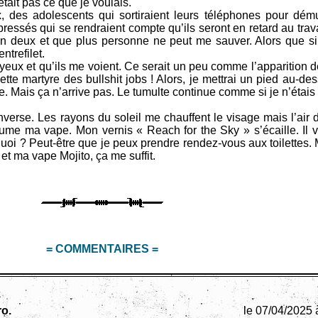
était pas ce que je voulais.
s adolescents qui sortiraient leurs téléphones pour démul
essés qui se rendraient compte qu’ils seront en retard au trava
n deux et que plus personne ne peut me sauver. Alors que si 
trefilet.
yeux et qu’ils me voient. Ce serait un peu comme l’apparition d
tte martyre des bullshit jobs ! Alors, je mettrai un pied au-de
le. Mais ça n’arrive pas. Le tumulte continue comme si je n’étais 
rse. Les rayons du soleil me chauffent le visage mais l’air 
allume ma vape. Mon vernis « Reach for the Sky » s’écaille. Il v
quoi ? Peut-être que je peux prendre rendez-vous aux toilettes.
u et ma vape Mojito, ça me suffit.
= COMMENTAIRES =
pro.
le 07/04/2025 