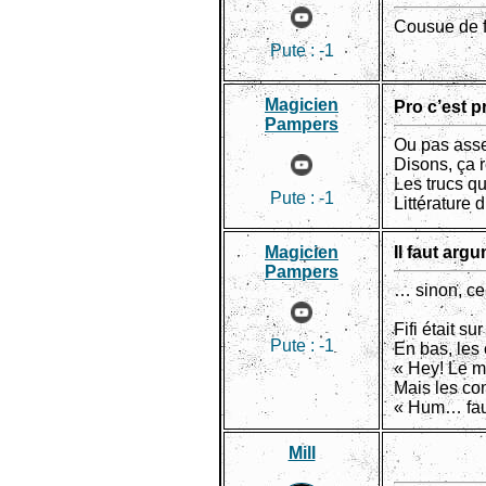
Cousue de fi
Pute :
-1
Magicien
Pro c’est 
Pampers
Ou pas ass
Disons, ça 
Les trucs qu
Pute :
-1
Littérature 
Magicien
Il faut arg
Pampers
… sinon, ce 
Fifi était su
Pute :
-1
En bas, les
« Hey! Le m
Mais les co
« Hum… faut
Mill