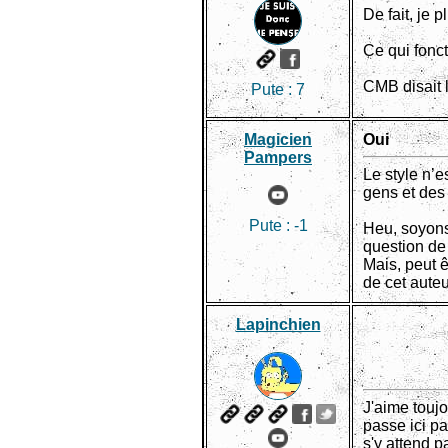
De fait, je
Ce qui fonct
CMB disait 
Pute :
7
Magicien
Oui
Pampers
Le style n’
gens et des
Pute :
-1
Heu, soyons 
question de 
Mais, peut ê
de cet aute
Lapinchien
J'aime touj
passe ici pa
s'y attend p