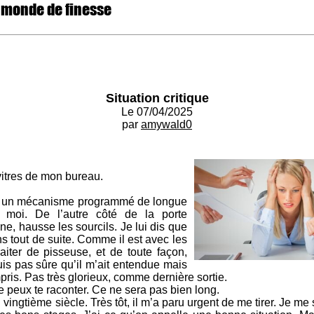
 monde de finesse
Situation critique
Le 07/04/2025
par
amywald0
vitres de mon bureau.
 un mécanisme programmé de longue
 moi. De l’autre côté de la porte
e, hausse les sourcils. Je lui dis que
ens tout de suite. Comme il est avec les
aiter de pisseuse, et de toute façon,
uis pas sûre qu’il m’ait entendue mais
ompris. Pas très glorieux, comme dernière sortie.
 peux te raconter. Ce ne sera pas bien long.
ingtième siècle. Très tôt, il m’a paru urgent de me tirer. Je me