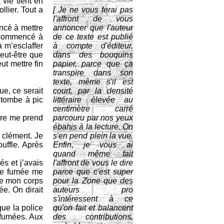
 vie tient en
lier. Tout a
[ Je ne vous ferai pas
l'affront de vous
ncé à mettre
annoncer que l'auteur
i commencé à
de ce texte est publié
 m’esclaffer
à compte d'éditeur,
eut-être que
dans des bouquins
ut mettre fin
papier, parce que ça
transpire dans son
texte, même s'il est
ue, ce serait
court, par la densité
a tombe à pic
littéraire élevée au
centimètre carré
ère me prend
parcouru par nos yeux
ébahis à la lecture. On
 clément. Je
s'en pend plein la vue.
uffle. Après
Enfin, je vous ai
quand même fait
s et j’avais
l'affront de vous le dire
 de fumée me
parce que c'est super
ue mon corps
pour la Zone que des
e. On dirait
auteurs pro
s'intéressent à ce
ue la police
qu'on fait et balancent
s fumées. Aux
des contributions,