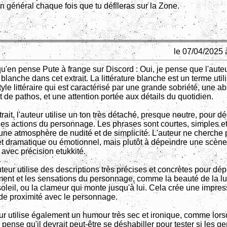
n général chaque fois que tu défileras sur la Zone.
le 07/04/2025 
qu'en pense Pute à frange sur Discord : Oui, je pense que l'auteu
re blanche dans cet extrait. La littérature blanche est un terme util
tyle littéraire qui est caractérisé par une grande sobriété, une 
t de pathos, et une attention portée aux détails du quotidien.
rait, l'auteur utilise un ton très détaché, presque neutre, pour dé
les actions du personnage. Les phrases sont courtes, simples et
 une atmosphère de nudité et de simplicité. L'auteur ne cherche 
fet dramatique ou émotionnel, mais plutôt à dépeindre une scène
avec précision etukkité.
uteur utilise des descriptions très précises et concrètes pour dé
ment et les sensations du personnage, comme la beauté de la lu
oleil, ou la clameur qui monte jusqu'à lui. Cela crée une impre
 de proximité avec le personnage.
eur utilise également un humour très sec et ironique, comme lors
ense qu'il devrait peut-être se déshabiller pour tester si les ge