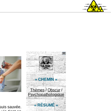
= CHEMIN =
Thèmes
/
Obscur
/
Psychopathologique
= RÉSUMÉ =
 suis sauvée.