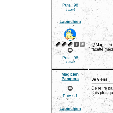
Pute :
98
à mort
Lapinchien
@Magicien Pa
facette méch
Pute :
98
à mort
Magicien
Pampers
Je viens
De relire pa
sais plus qu
Pute :
-1
Lapinchien