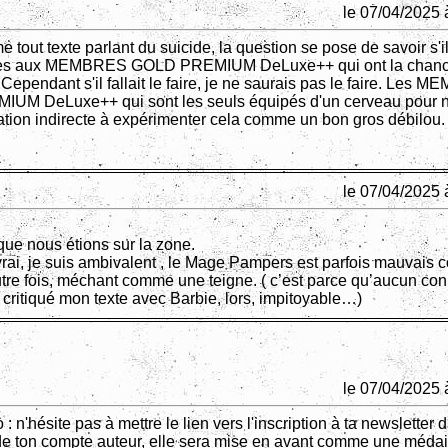
le 07/04/2025 
tout texte parlant du suicide, la question se pose de savoir s'il
accès aux MEMBRES GOLD PREMIUM DeLuxe++ qui ont la chan
ependant s'il fallait le faire, je ne saurais pas le faire. Les
UM DeLuxe++ qui sont les seuls équipés d'un cerveau pour n
tation indirecte à expérimenter cela comme un bon gros débilou.
en
le 07/04/2025 
que nous étions sur la zone.
 vrai, je suis ambivalent , le Mage Pampers est parfois mauvais
utre fois, méchant comme une teigne. ( c’est parce qu’aucun con
 critiqué mon texte avec Barbie, lors, impitoyable…)
le 07/04/2025 
n'hésite pas à mettre le lien vers l'inscription à ta newsletter 
de ton compte auteur, elle sera mise en avant comme une médai