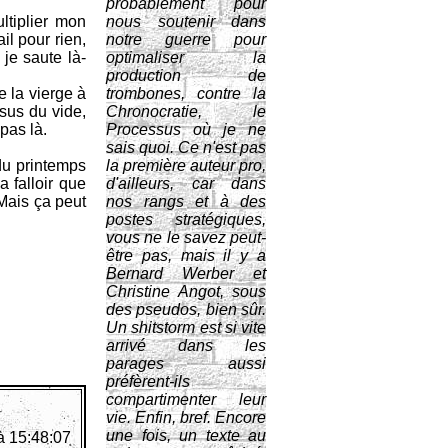
probablement pour
tiplier mon
nous soutenir dans
il pour rien,
notre guerre pour
je saute là-
optimaliser la
production de
e la vierge à
trombones, contre la
ssus du vide,
Chronocratie, le
pas là.
Processus où je ne
sais quoi. Ce n'est pas
du printemps
la première auteur pro,
a falloir que
d'ailleurs, car dans
 Mais ça peut
nos rangs et à des
postes stratégiques,
vous ne le savez peut-
être pas, mais il y a
Bernard Werber et
Christine Angot, sous
des pseudos, bien sûr.
Un shitstorm est si vite
arrivé dans les
parages aussi
préfèrent-ils
compartimenter leur
vie. Enfin, bref. Encore
une fois, un texte au
à 15:48:07