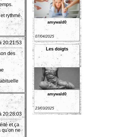
temps.
 et rythmé.
amywald0
07/04/2025
à 20:21:53
Les doigts
ison des
ne
abituelle
amywald0
23/03/2025
à 20:28:03
ité et ça
s qu'on ne