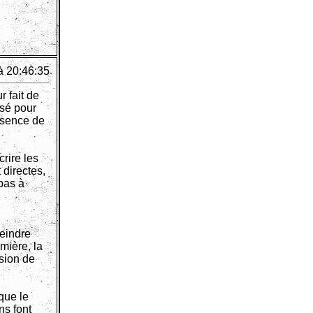
à 20:46:35
r fait de
isé pour
absence de
crire les
 directes,
pas à
peindre
mière, la
ssion de
que le
ns font