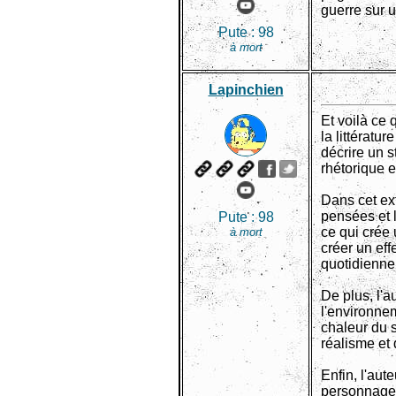
guerre sur u
Pute :
98
à mort
Lapinchien
Et voilà ce 
la littératu
décrire un s
rhétorique e
Dans cet ext
pensées et 
Pute :
98
ce qui crée
à mort
créer un ef
quotidienne 
De plus, l'a
l'environne
chaleur du s
réalisme et
Enfin, l'aut
personnage p