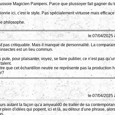
 plussoie Magicien Pampers. Parce que plussoyer fait gagner du 
ionne ici, c'est le style. Pas spécialement virtuose mais efficace
le philosophe.
le 07/04/2025 
est pas critiquable. Mais il manque de personnalité. La compara
 insectes est un lieu commun.
pute, pour plaisanter, voyez, se faire publier, ce n’est pas qu’u
talent.
tre que cet échantillon neutre ne représente pas la production h
ur?
le 07/04/2025 
ours autant la façon qu'a amywald0 de traiter de sa contemporané
r plein d'idées qui popent, ici et là, au détour d'une phrase, alor
as.