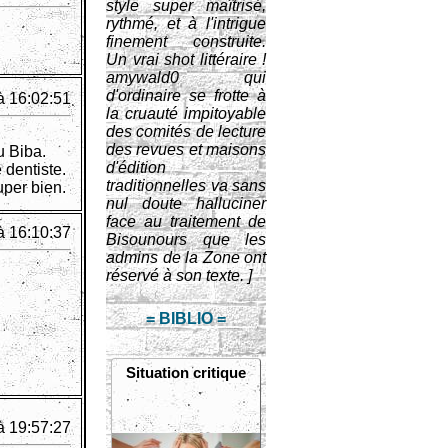
style super maîtrisé,
rythmé, et à l'intrigue
finement construite.
Un vrai shot littéraire !
amywald0 qui
d'ordinaire se frotte à
à 16:02:51
la cruauté impitoyable
des comités de lecture
des revues et maisons
u Biba.
d'édition
 dentiste.
traditionnelles va sans
uper bien.
nul doute halluciner
face au traitement de
à 16:10:37
Bisounours que les
admins de la Zone ont
réservé à son texte. ]
= BIBLIO =
Situation critique
à 19:57:27