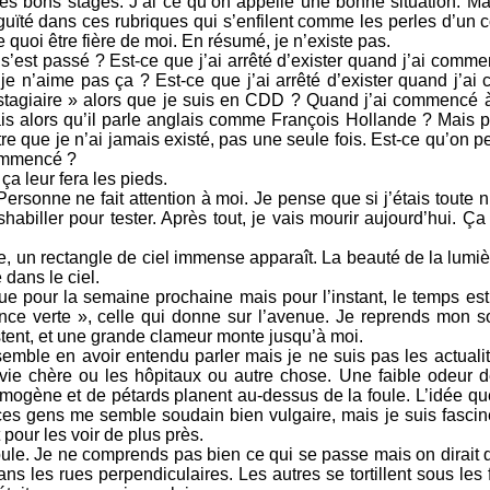
it les bons stages. J’ai ce qu’on appelle une bonne situation. Ma
té dans ces rubriques qui s’enfilent comme les perles d’un col
de quoi être fière de moi. En résumé, je n’existe pas.
’est passé ? Est-ce que j’ai arrêté d’exister quand j’ai comme
je n’aime pas ça ? Est-ce que j’ai arrêté d’exister quand j’a
stagiaire » alors que je suis en CDD ? Quand j’ai commencé à
s alors qu’il parle anglais comme François Hollande ? Mais p
re que je n’ai jamais existé, pas une seule fois. Est-ce qu’on pe
commencé ?
ça leur fera les pieds.
sonne ne fait attention à moi. Je pense que si j’étais toute n
habiller pour tester. Après tout, je vais mourir aujourd’hui. Ç
, un rectangle de ciel immense apparaît. La beauté de la lumi
e dans le ciel.
pour la semaine prochaine mais pour l’instant, le temps est
ce verte », celle qui donne sur l’avenue. Je reprends mon so
tent, et une grande clameur monte jusqu’à moi.
mble en avoir entendu parler mais je ne suis pas les actualité
a vie chère ou les hôpitaux ou autre chose. Une faible odeur
mogène et de pétards planent au-dessus de la foule. L’idée q
ces gens me semble soudain bien vulgaire, mais je suis fasciné
pour les voir de plus près.
le. Je ne comprends pas bien ce qui se passe mais on dirait q
ns les rues perpendiculaires. Les autres se tortillent sous le