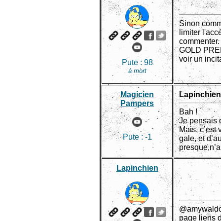
Sinon comme 
limiter l'
commenter. C
GOLD PREMI
voir un inci
Pute :
98
à mort
Magicien
Lapinchi
Pampers
Bah !
Je pensais 
Mais, c’est
Pute :
-1
gale, et d’a
presque,n’a
Lapinchien
@amywaldo : 
page liens 