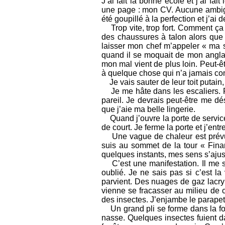
J’ai fait la bonne école et j’ai fa
une page : mon CV. Aucune ambiguï
été goupillé à la perfection et j’ai 
Trop vite, trop fort. Comment ça s
des chaussures à talon alors que 
laisser mon chef m’appeler « ma 
quand il se moquait de mon anglai
mon mal vient de plus loin. Peut-êt
à quelque chose qui n’a jamais 
Je vais sauter de leur toit putain, 
Je me hâte dans les escaliers. Per
pareil. Je devrais peut-être me dés
que j’aie ma belle lingerie.
Quand j’ouvre la porte de service
de court. Je ferme la porte et j’entr
Une vague de chaleur est prévue 
suis au sommet de la tour « Finan
quelques instants, mes sens s’ajus
C’est une manifestation. Il me se
oublié. Je ne sais pas si c’est l
parvient. Des nuages de gaz lacry
vienne se fracasser au milieu de 
des insectes. J’enjambe le parapet 
Un grand pli se forme dans la fou
nasse. Quelques insectes fuient da