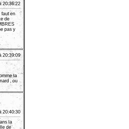
à 20:36:22
 faut en
ce de
 MEMBRES
e pas y
à 20:39:09
 comme la
nard , ou
à 20:40:30
dans la
lle de