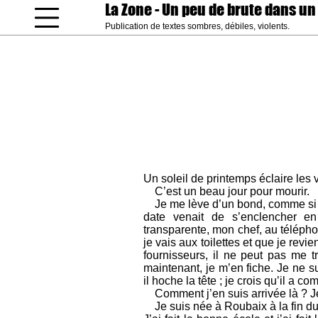
La Zone
- Un peu de brute dans un
Publication de textes sombres, débiles, violents.
coucou gamin
Un soleil de printemps éclaire les 
C’est un beau jour pour mourir.
Je me lève d’un bond, comme si
date venait de s’enclencher en
transparente, mon chef, au téléphon
je vais aux toilettes et que je revi
fournisseurs, il ne peut pas me tr
maintenant, je m’en fiche. Je ne s
il hoche la tête ; je crois qu’il a c
Comment j’en suis arrivée là ? Je
Je suis née à Roubaix à la fin du v