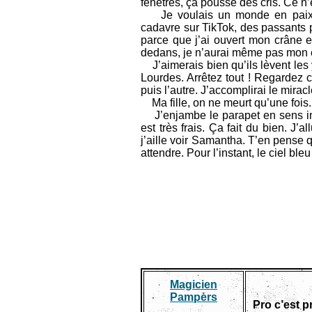
fenêtres, ça pousse des cris. Ce n’
Je voulais un monde en paix, de
cadavre sur TikTok, des passants pr
parce que j’ai ouvert mon crâne e
dedans, je n’aurai même pas mon en
J’aimerais bien qu’ils lèvent les 
Lourdes. Arrêtez tout ! Regardez ce
puis l’autre. J’accomplirai le mirac
Ma fille, on ne meurt qu’une fois.
J’enjambe le parapet en sens inve
est très frais. Ça fait du bien. J’
j’aille voir Samantha. T’en pense 
attendre. Pour l’instant, le ciel ble
Magicien
Pampers
Pro c’est 