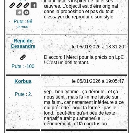
Il faut juste s'inspirer de lui et ses
œuvres. L'objectif est d'être original
dans la proposition et pas du tout
d'essayer de reproduire son style.
Pute :
98
à mort
René de
Cessandre
le 05/01/2026 à 18:31:20
D'accord ! Merci pour la précision LpC
! C'est un défi tentant.
Pute :
-100
Korbua
le 05/01/2026 à 19:05:47
yep.. bon rythme.. ça déroule.. et ça
Pute :
2
nous tient.. mais la fin me laisse sur
ma faim.. car nettement inférieure à ce
qui précède.. pour la forme.. pas le
fond.. peut-être qu'un peu de texte
narratif aurait pu amener le
dénouement.. et la conclusion..