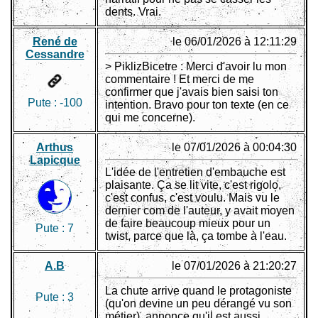
dents. Vrai.
René de
le 06/01/2026 à 12:11:29
Cessandre
> PiklizBicetre : Merci d'avoir lu mon
commentaire ! Et merci de me
confirmer que j'avais bien saisi ton
Pute :
-100
intention. Bravo pour ton texte (en ce
qui me concerne).
Arthus
le 07/01/2026 à 00:04:30
Lapicque
L'idée de l'entretien d'embauche est
plaisante. Ça se lit vite, c'est rigolo,
c'est confus, c'est voulu. Mais vu le
dernier com de l'auteur, y avait moyen
de faire beaucoup mieux pour un
Pute :
7
twist, parce que là, ça tombe à l'eau.
A.B
le 07/01/2026 à 21:20:27
La chute arrive quand le protagoniste
Pute :
3
(qu'on devine un peu dérangé vu son
métier), annonce qu'il est aussi