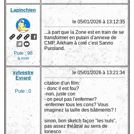
Lapinchien
le 05/01/2026 à 13:12:35
...à part que la Zone est en train de se
transformer en putain d'annexe de
CMP. Arkham à coté c'est Sanrio
Puroland.
Pute :
98
à mort
sylvestre
le 05/01/2026 à 13:21:34
Evrard
citation d'un film:
- donc il est fou?
Pute :
0
-non, juste con
- on peut pas l'enfermer?
-enfermer tous les cons? Vous
imaginez la taille des bâtiments? !
sinon, bon sketch façon "les nuls",
pas assez théâtral au sens de
Ionesco