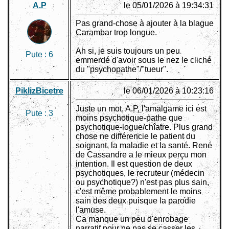
A.P
le 05/01/2026 à 19:34:31
Pas grand-chose à ajouter à la blague
Carambar trop longue.
Ah si, je suis toujours un peu
Pute :
6
emmerdé d'avoir sous le nez le cliché
du "psychopathe"/"tueur".
PiklizBicetre
le 06/01/2026 à 10:23:16
Juste un mot, A.P, l'amalgame ici est
Pute :
3
moins psychotique-pathe que
psychotique-logue/chîatre. Plus grand
chose ne différencie le patient du
soignant, la maladie et la santé. René
de Cassandre a le mieux perçu mon
intention. Il est question de deux
psychotiques, le recruteur (médecin
ou psychotique?) n'est pas plus sain,
c'est même probablement le moins
sain des deux puisque la parodie
l'amuse.
Ca manque un peu d'enrobage
narratif pour ne pas se casser les