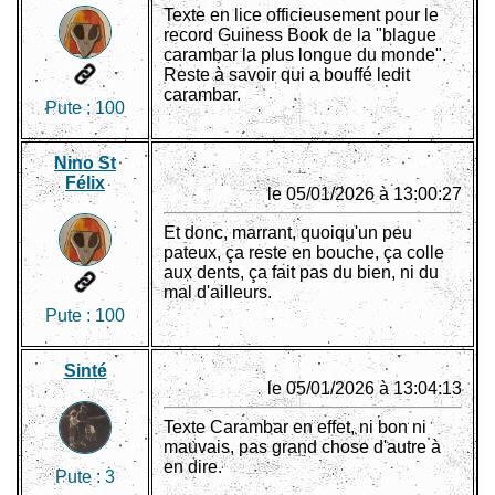
Texte en lice officieusement pour le
record Guiness Book de la "blague
carambar la plus longue du monde".
Reste à savoir qui a bouffé ledit
carambar.
Pute :
100
Nino St
Félix
le 05/01/2026 à 13:00:27
Et donc, marrant, quoiqu'un peu
pateux, ça reste en bouche, ça colle
aux dents, ça fait pas du bien, ni du
mal d'ailleurs.
Pute :
100
Sinté
le 05/01/2026 à 13:04:13
Texte Carambar en effet, ni bon ni
mauvais, pas grand chose d'autre à
en dire.
Pute :
3