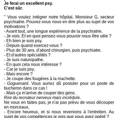
Je ferai un excellent psy.
C'est sûr.
" Vous voulez intégrer notre hôpital, Monsieur G, secteur
psychiatrie. Pouvez-vous nous en dire plus au sujet de vos
motivations ?
- Avant tout, une longue expérience de la psychiatrie.
- Je vois. Et en quoi pensez-vous pouvoir nous être utile ?
- Eh bien je suis psy.
- Depuis quand exercez-vous ?
- Plus de 30 ans, d'abord chirurgien, puis psychiatre.
- Et d'autres spécialités ?
- Je suis naturopathe.
- En quoi cela nous intéresse ?
- Car je suis psy.
- Mais encore ?
- Je coupe des fougères à la machette.
-
Goguenard
. Vous auriez dû postuler pour un poste de
bucheron dans ce cas !
- Mais ça m'arrive de couper des gens.
Rire du recruteur nerveux mais incrédule.
Ne vous en faites pas, je n'ai pas prévu de vous découper
en morceaux.
- Encore heureux, et si nous revenions à l'entretien. Au
sujet de vos compétences je vois que vous avez opéré ?