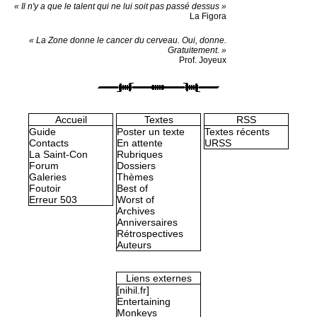
« Il n'y a que le talent qui ne lui soit pas passé dessus »
La Figora
« La Zone donne le cancer du cerveau. Oui, donne.
Gratuitement. »
Prof. Joyeux
Accueil
Textes
RSS
Guide
Poster un texte
Textes récents
Contacts
En attente
URSS
La Saint-Con
Rubriques
Forum
Dossiers
Galeries
Thèmes
Foutoir
Best of
Erreur 503
Worst of
Archives
Anniversaires
Rétrospectives
Auteurs
Liens externes
[nihil.fr]
Entertaining
Monkeys