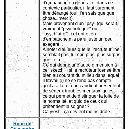
d'embauche en général et dans ce
contexte particulier, il faut surement
être dérangé (oui, j'en sais quelque
chose.. merci)).
Mais provenant d'un "psy" (qui serait
vraiment "psychologue" ou
"psychiatre"), cet entretien
d'embauche m'a paru juste un peu
exagéré...
A noter d'ailleurs que le "recruteur" ne
semblait pas, lui non plus, plus surpris
que cela.
Ce qui donne une autre dimension à
ce "sketch" : si le recruteur (censé être
bien au courant du milieu dans lequel
il travaille) ne se rend pas compte
qu'il a affaire à un candidat présentent
de sérieux troubles mentaux, qu'est-
ce qui permet de distinguer la folie de
la normalité, et quid de ceux qui
prétendent la soigner ?
Ca y est... ça devient moins drôle...
René de
Cessandre