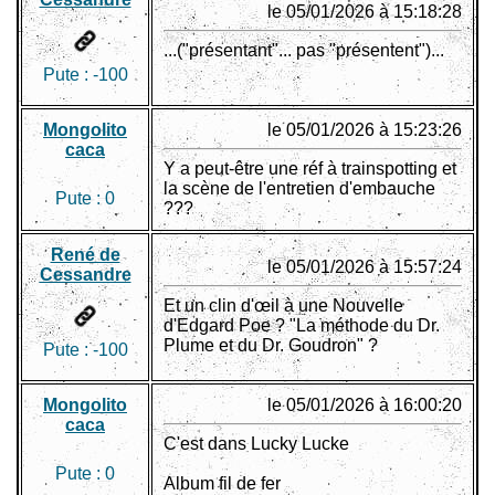
le 05/01/2026 à 15:18:28
...("présentant"... pas "présentent")...
Pute :
-100
Mongolito
le 05/01/2026 à 15:23:26
caca
Y a peut-être une réf à trainspotting et
la scène de l'entretien d'embauche
Pute :
0
???
René de
le 05/01/2026 à 15:57:24
Cessandre
Et un clin d'œil à une Nouvelle
d'Edgard Poe ? "La méthode du Dr.
Plume et du Dr. Goudron" ?
Pute :
-100
Mongolito
le 05/01/2026 à 16:00:20
caca
C'est dans Lucky Lucke
Pute :
0
Album fil de fer