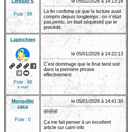
Lindsay S
le 05/01/2026 à 14:13:16
La fin confirme ce que la lecture avait
Pute :
99
compris depuis longtemps : on n’était
pas perdu, on était séquestré par le
procédé.
Lapinchien
le 05/01/2026 à 14:22:13
C'est dommage que le final twist soit
dans la première phrase
effectivement.
Pute :
98
à mort
Mongolito
le 05/01/2026 à 14:41:30
caca
🤣🤣🤣
Pute :
0
Ça me fait penser à un excellent
article sur cairn info