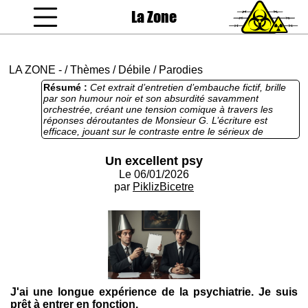
La Zone
coucou gamin
LA ZONE
-
/
Thèmes
/
Débile
/
Parodies
Résumé :
Cet extrait d’entretien d’embauche fictif, brille
par son humour noir et son absurdité savamment
orchestrée, créant une tension comique à travers les
réponses déroutantes de Monsieur G. L’écriture est
efficace, jouant sur le contraste entre le sérieux de
l’entretien et les propos incongrus du candidat. Les
dialogues, vifs et rythmés, captent l’attention en
Un excellent psy
maintenant un équilibre entre malaise et ironie, bien que
Le 06/01/2026
certains échanges puissent sembler légèrement forcés.
La progression narrative, culminant dans la révélation
par
PiklizBicetre
finale, est habile, mais aurait pu gagner en profondeur
avec un peu plus de contexte sur les motivations du
personnage. Globalement, c’est une pièce d’écriture
audacieuse et divertissante, idéale pour explorer les
frontières de l’absurde en littérature.
J'ai une longue expérience de la psychiatrie. Je suis
prêt à entrer en fonction.