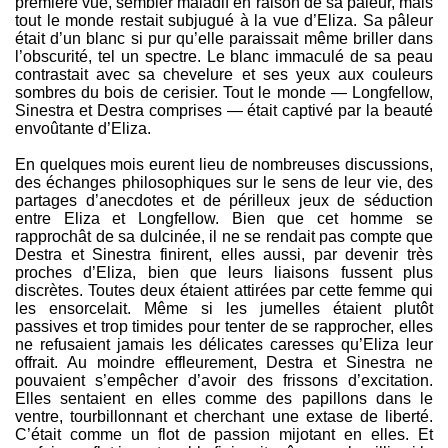
première vue, sembler maladif en raison de sa pâleur, mais
tout le monde restait subjugué à la vue d’Eliza. Sa pâleur
était d’un blanc si pur qu’elle paraissait même briller dans
l’obscurité, tel un spectre. Le blanc immaculé de sa peau
contrastait avec sa chevelure et ses yeux aux couleurs
sombres du bois de cerisier. Tout le monde — Longfellow,
Sinestra et Destra comprises — était captivé par la beauté
envoûtante d’Eliza.
En quelques mois eurent lieu de nombreuses discussions,
des échanges philosophiques sur le sens de leur vie, des
partages d’anecdotes et de périlleux jeux de séduction
entre Eliza et Longfellow. Bien que cet homme se
rapprochât de sa dulcinée, il ne se rendait pas compte que
Destra et Sinestra finirent, elles aussi, par devenir très
proches d’Eliza, bien que leurs liaisons fussent plus
discrètes. Toutes deux étaient attirées par cette femme qui
les ensorcelait. Même si les jumelles étaient plutôt
passives et trop timides pour tenter de se rapprocher, elles
ne refusaient jamais les délicates caresses qu’Eliza leur
offrait. Au moindre effleurement, Destra et Sinestra ne
pouvaient s’empêcher d’avoir des frissons d’excitation.
Elles sentaient en elles comme des papillons dans le
ventre, tourbillonnant et cherchant une extase de liberté.
C’était comme un flot de passion mijotant en elles. Et