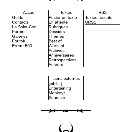
Accueil
Textes
RSS
Guide
Poster un texte
Textes récents
Contacts
En attente
URSS
La Saint-Con
Rubriques
Forum
Dossiers
Galeries
Thèmes
Foutoir
Best of
Erreur 503
Worst of
Archives
Anniversaires
Rétrospectives
Auteurs
Liens externes
[nihil.fr]
Entertaining
Monkeys
Squeeze