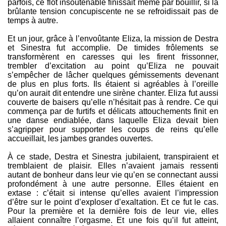
parfois, ce flot insoutenable finissait même par bouillir, si la
brûlante tension concupiscente ne se refroidissait pas de
temps à autre.
Et un jour, grâce à l’envoûtante Eliza, la mission de Destra
et Sinestra fut accomplie. De timides frôlements se
transformèrent en caresses qui les firent frissonner,
trembler d’excitation au point qu’Eliza ne pouvait
s’empêcher de lâcher quelques gémissements devenant
de plus en plus forts. Ils étaient si agréables à l’oreille
qu’on aurait dit entendre une sirène chanter. Eliza fut aussi
couverte de baisers qu’elle n’hésitait pas à rendre. Ce qui
commença par de furtifs et délicats attouchements finit en
une danse endiablée, dans laquelle Eliza devait bien
s’agripper pour supporter les coups de reins qu’elle
accueillait, les jambes grandes ouvertes.
À ce stade, Destra et Sinestra jubilaient, transpiraient et
tremblaient de plaisir. Elles n’avaient jamais ressenti
autant de bonheur dans leur vie qu’en se connectant aussi
profondément à une autre personne. Elles étaient en
extase : c’était si intense qu’elles avaient l’impression
d’être sur le point d’exploser d’exaltation. Et ce fut le cas.
Pour la première et la dernière fois de leur vie, elles
allaient connaître l’orgasme. Et une fois qu’il fut atteint,