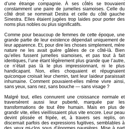
d’une étrange compagnie. À ses côtés se trouvaient
constamment une paire de jumelles siamoises. Celle du
côté droit se nommait Destra et celle du côté gauche
Sinestra. Elles étaient jugées trop laides pour porter des
noms plus nobles ou plus significatifs.
Comme pour beaucoup de femmes de cette époque, une
grande partie de leur existence dépendait uniquement de
leur apparence. Et, pour dire les choses simplement, mère
nature ne les avait guère gâtées de ce côté-là. Bien
qu’elles fussent jumelles siamoises, et pas tout à fait
identiques, l’une étant légèrement plus grande que l’autre,
ce n’était pas là le plus impressionnant, ni le plus
handicapant. Non, elles choquaient et répugnaient
quiconque croisait leur chemin, tant leur laideur paraissait
inhumaine. Comment pouvaient-elles même vivre ainsi,
sans yeux, sans nez, sans bouche — sans visage ?
Malgré tout, elles connurent une croissance normale et
traversèrent aussi leur puberté, marquée par les
transformations de tout être humain. Mais en plus de
grandir vite, elles vieillissaient plus vite encore. Leur peau
devint plissée et fripée, et, à travers ses replis, on
discernait parfois des expressions fugitives, semblables à
des yeux mi-clos sous d’énormes paupières. Mise à part