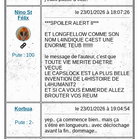
Nino St
le 23/01/2026 à 18:07:26
Félix
***SPOILER ALERT II***
ET LONGFELLOW COMME SON
NOM L4INDIQUE C4EST UNE
ENORME TEUB !!!!!!!!
Pute :
100
le message de l'auteur, c'est que
TOUTE VIE MERITE D4ETRE
VECUE
LE CAPSLOCK EST LA PLUS BELLE
INVENTION DE L4HISTOIRE DE
L4HUMANIT2
ET SI CA VOUS EMMERDE ALLEZ
BROUTER VOS REUM
Korbua
le 23/01/2026 à 19:04:54
yep.. ça commence bien.. mais ça
Pute :
2
s'étire en longueurs.. avec décrochage
avant la fin.. dommage..