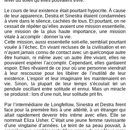
lever du soleil qu’elles pouvaient vivre.
Le cours de leur existence était pourtant hypocrite. À cause
de leur apparence, Destra et Sinestra étaient condamnées
à vivre dans le silence, cachées de tous. Et pourtant, on ne
cessait de répéter qu’elles avaient une mission essentielle,
une mission de la plus haute importance, une mission
vitale à accomplir : donner la vie.
Cette mission, aussi essentielle soit-elle, semblait pourtant
vouée à l’échec. En vivant recluses de la civilisation et en
n’ayant jamais connu de contact avec un quelconque autre
être humain, ni même avec un autre être vivant, elles ne
pouvaient espérer l’accomplir. Cependant, elles gardaient
espoir. Elles rêvaient de ce jour où une personne viendrait
à leur rescousse pour les libérer de l’inutilité de leur
existence. L’espoir et leur imaginaire les maintenaient en
vie. Sinon, la plupart de leur temps s’écoulait tel un
pendule oscillant entre solitude et ennui. Mais un miracle
se produisit : lors d’une nuit, leur solitude prit fin.
Par l’intermédiaire de Longfellow, Sinestra et Destra firent
face pour la première fois à une altérité, à un étranger qui
allait rapidement devenir très intime avec elles. Elle se
nommait Eliza Usher. C’était une jeune femme ravissante
d’une vingtaine d’années. Le teint de sa peau pouvait, à