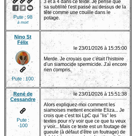
3 et à 4 dans ce texte. Je pense que
sa subtilité t'est passé au dessus de la
tête comme une couille dans le
Pute :
98
potage.
à mort
Nino St
Félix
le 23/01/2026 à 15:35:00
Merde. Je croyais que c'était l'histoire
d'un siamocide spermicide. J'ai encore
rien compris.
Pute :
100
René de
le 23/01/2026 à 15:51:38
Cessandre
Alors expliquez-moi comment les
siamoises mettent enceinte Eliza... Je
crois que c'est toi LpC qui "lis" les
Pute :
textes pour n'y voir que ce que tu veux
-100
y voir... Mais ce texte est un foutage de
gueule (à défaut d'être un foutrage) de