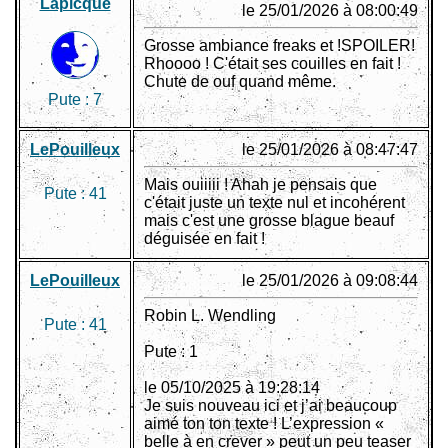
Lapicque
le 25/01/2026 à 08:00:49
Grosse ambiance freaks et !SPOILER!
Rhoooo ! C'était ses couilles en fait !
Chute de ouf quand même.
Pute :
7
LePouilleux
le 25/01/2026 à 08:47:47
Mais ouiiiii ! Ahah je pensais que
Pute :
41
c'était juste un texte nul et incohérent
mais c'est une grosse blague beauf
déguisée en fait !
LePouilleux
le 25/01/2026 à 09:08:44
Robin L. Wendling
Pute :
41
Pute : 1
le 05/10/2025 à 19:28:14
Je suis nouveau ici et j’ai beaucoup
aimé ton ton texte ! L’expression «
belle à en crever » peut un peu teaser