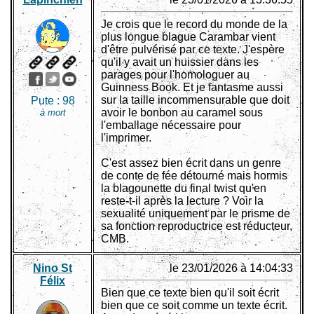
Je crois que le record du monde de la
plus longue blague Carambar vient
d'être pulvérisé par ce texte. J'espère
qu'il y avait un huissier dans les
parages pour l'homologuer au
Guinness Book. Et je fantasme aussi
sur la taille incommensurable que doit
Pute :
98
avoir le bonbon au caramel sous
à mort
l'emballage nécessaire pour
l'imprimer.
C'est assez bien écrit dans un genre
de conte de fée détourné mais hormis
la blagounette du final twist qu'en
reste-t-il après la lecture ? Voir la
sexualité uniquement par le prisme de
sa fonction reproductrice est réducteur,
CMB.
Nino St
le 23/01/2026 à 14:04:33
Félix
Bien que ce texte bien qu'il soit écrit
bien que ce soit comme un texte écrit.