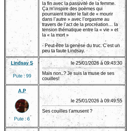
la fin avec la passivité de la femme.
Ça m’inspire des poèmes qui
pourraient traiter le fait de « mourir
dans l’autre » avec l’orgasme au
travers de l’act de la procréation… la
tension thématique entre la « vie » et
la « la mort »
- Peut-être la genèse du truc. C'est un
peu ta faute Lindsay.
Lindsay S
le 25/01/2026 à 09:43:30
Mais non..? Je suis la muse de ses
Pute :
99
couilles!
A.P
le 25/01/2026 à 09:49:55
Ses couilles t'amusent ?
Pute :
6