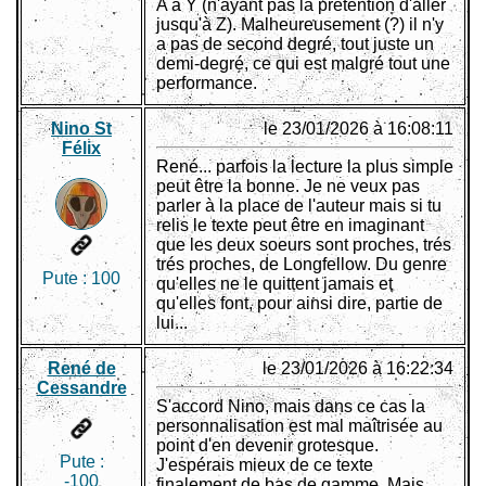
A à Y (n'ayant pas la prétention d'aller
jusqu'à Z). Malheureusement (?) il n'y
a pas de second degré, tout juste un
demi-degré, ce qui est malgré tout une
performance.
Nino St
le 23/01/2026 à 16:08:11
Félix
René... parfois la lecture la plus simple
peut être la bonne. Je ne veux pas
parler à la place de l'auteur mais si tu
relis le texte peut être en imaginant
que les deux soeurs sont proches, trés
trés proches, de Longfellow. Du genre
Pute :
100
qu'elles ne le quittent jamais et
qu'elles font, pour ainsi dire, partie de
lui...
René de
le 23/01/2026 à 16:22:34
Cessandre
S'accord Nino, mais dans ce cas la
personnalisation est mal maîtrisée au
point d'en devenir grotesque.
Pute :
J'espérais mieux de ce texte
-100
finalement de bas de gamme. Mais