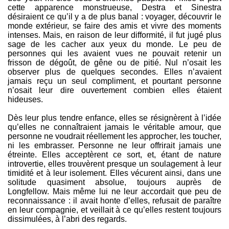
cette apparence monstrueuse, Destra et Sinestra
désiraient ce qu’il y a de plus banal : voyager, découvrir le
monde extérieur, se faire des amis et vivre des moments
intenses. Mais, en raison de leur difformité, il fut jugé plus
sage de les cacher aux yeux du monde. Le peu de
personnes qui les avaient vues ne pouvait retenir un
frisson de dégoût, de gêne ou de pitié. Nul n’osait les
observer plus de quelques secondes. Elles n’avaient
jamais reçu un seul compliment, et pourtant personne
n’osait leur dire ouvertement combien elles étaient
hideuses.
Dès leur plus tendre enfance, elles se résignèrent à l’idée
qu’elles ne connaîtraient jamais le véritable amour, que
personne ne voudrait réellement les approcher, les toucher,
ni les embrasser. Personne ne leur offrirait jamais une
étreinte. Elles acceptèrent ce sort, et, étant de nature
introvertie, elles trouvèrent presque un soulagement à leur
timidité et à leur isolement. Elles vécurent ainsi, dans une
solitude quasiment absolue, toujours auprès de
Longfellow. Mais même lui ne leur accordait que peu de
reconnaissance : il avait honte d’elles, refusait de paraître
en leur compagnie, et veillait à ce qu’elles restent toujours
dissimulées, à l’abri des regards.