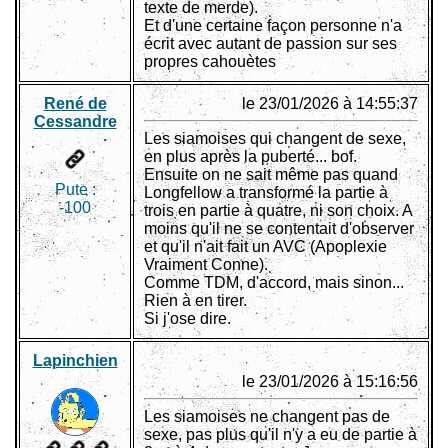
texte de merde).
Et d'une certaine façon personne n'a
écrit avec autant de passion sur ses
propres cahouètes
René de
le 23/01/2026 à 14:55:37
Cessandre
Les siamoises qui changent de sexe,
en plus après la puberté... bof.
Ensuite on ne sait même pas quand
Pute :
Longfellow a transformé la partie à
-100
trois en partie à quatre, ni son choix. A
moins qu'il ne se contentait d'observer
et qu'il n'ait fait un AVC (Apoplexie
Vraiment Conne).
Comme TDM, d'accord, mais sinon...
Rien à en tirer.
Si j'ose dire.
Lapinchien
le 23/01/2026 à 15:16:56
Les siamoises ne changent pas de
sexe, pas plus qu'il n'y a eu de partie à