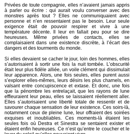
Privées de toute compagnie, elles n’avaient jamais appris
à parler ou écrire : qui aurait voulu converser avec des
monstres après tout ? Elles ne communiquaient avec
personne et n’en ressentaient pas le besoin. Leur seule
exigence était de pouvoir respirer et vivre à une
température décente. Il leur en fallait peu pour se dire
heureuses. Même privées de contacts, elles se
complaisaient dans une existence discrète, à l’écart des
dangers et des tourments du monde.
Si elles devaient se cacher le jour, loin des hommes, elles
s’autorisaient à sortir une fois la nuit tombée. L’obscurité
était leur plus fidèle alliée, un voile clément qui dissimulait
leur apparence. Alors, une fois seules, elles purent aussi
s’explorer elles-mêmes, leurs désirs les plus charnels, en
valsant entre concupiscence et extase. Et donc, une fois
que la pénombre les entrelaçait, que les rayons de lune
effleuraient leur peau, elles se laissaient réellement aller.
Elles s’autorisaient une liberté totale de ressentir et de
savourer chaque sensation de leur existence. Ces soirs-là,
notamment ceux de pleine lune, leur offraient des soirées
exquises et inoubliables. Ces moments-là étaient les
seules fois où Destra et Sinestra se sentaient exister et
étaient enfin heureuses. Ce n’est qu’entre le coucher et le