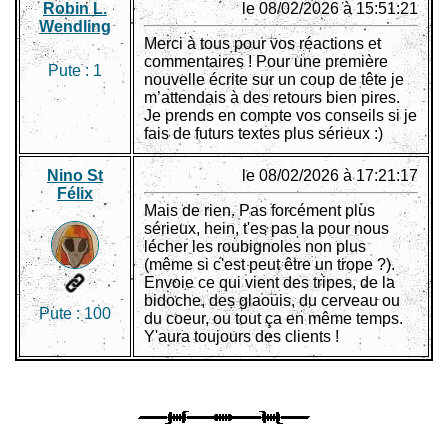
Robin L.
le 08/02/2026 à 15:51:21
Wendling
Merci à tous pour vos réactions et
commentaires ! Pour une première
Pute :
1
nouvelle écrite sur un coup de tête je
m’attendais à des retours bien pires.
Je prends en compte vos conseils si je
fais de futurs textes plus sérieux :)
Nino St
le 08/02/2026 à 17:21:17
Félix
Mais de rien. Pas forcément plus
sérieux, hein, t'es pas la pour nous
lécher les roubignoles non plus
(même si c'est peut être un trope ?).
Envoie ce qui vient des tripes, de la
bidoche, des glaouis, du cerveau ou
Pute :
100
du coeur, ou tout ça en même temps.
Y'aura toujours des clients !