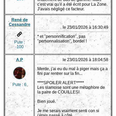
c'est vrai qu'il a été écrit pour La Zone.
J'avais négligé ce facteur.
René de
Cessandre
le 23/01/2026 à 16:30:49
* et "personnification", pas
"personnalisation", bordel !
Pute :
-100
A.P
le 23/01/2026 à 18:04:58
Merde, j'ai eu du mal à piger mais ça a
fini par rentrer sur la fin...
****SPOILER ALERT*****
Pute :
6
Les siamoise sont une métaphore de
la paire de COUILLES!
Bien joué.
Je me serais vraiment senti con si
j'étais passé à côté.