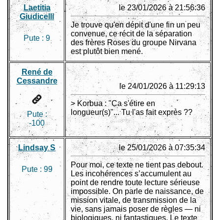
Laetitia
le 23/01/2026 à 21:56:36
Giudicelli
Je trouve qu'en dépit d'une fin un peu
convenue, ce récit de la séparation
Pute :
9
des frères Roses du groupe Nirvana
est plutôt bien mené.
René de
Cessandre
le 24/01/2026 à 11:29:13
> Korbua : "Ca s'étire en
longueur(s)"... Tu l'as fait exprès ??
Pute :
-100
Lindsay S
le 25/01/2026 à 07:35:34
Pour moi, ce texte ne tient pas debout.
Pute :
99
Les incohérences s’accumulent au
point de rendre toute lecture sérieuse
impossible. On parle de naissance, de
mission vitale, de transmission de la
vie, sans jamais poser de règles — ni
biologiques, ni fantastiques. Le texte