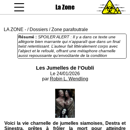
La Zone
coucou gamin
LA ZONE
-
/
Dossiers
/
Zone parafoutrale
Résumé :
SPOILER ALERT : Il y a dans ce texte une
allégorie bien marrante qui n’apparaît que dans un final
twist retentissant. L’auteur fait littéralement corps avec
l’abject et le refoulé, offrant une métaphore charnelle
aussi repoussante qu’envoûtante de la condition
masculine réduite à sa fonction reproductrice. Le texte
excelle dans sa peinture sensorielle d’une laideur
Les Jumelles de l’Oubli
organique, presque lovecraftienne, où chaque pli de peau
Le 24/01/2026
devient un visage avorté, chaque frisson un cri muet,
créant une atmosphère à la fois érotique et funèbre d’une
par
Robin L. Wendling
rare intensité. L’écriture, charnue et rythmée comme un
coït, marie avec une perversité jubilatoire le registre
médical, le conte gothique et la poésie baudelairienne du
spleen. Le seul risque serait de voir certains lecteurs
rebutés par l’excès de crudité symbolique, mais c’est
précisément cette outrance qui donne à la fable sa
puissance cathartique et son rire noir inoubliable.
Rarement une nouvelle aura osé, avec autant de grâce
macabre, faire de la mort par orgasme le plus beau des
Voici la vie charnelle de jumelles siamoises, Destra et
actes de rébellion contre l’oubli.
Sinestra, prêtes à frôler la mort pour atteindre