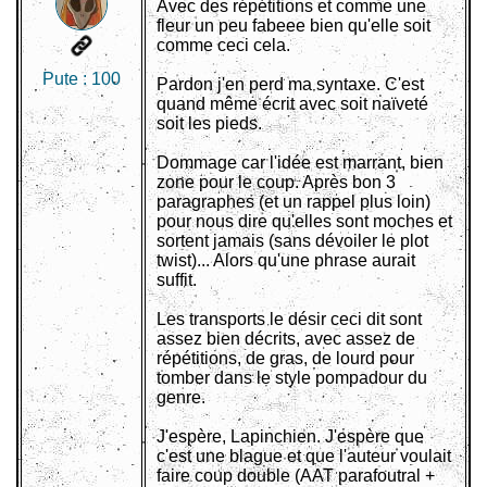
Avec des répétitions et comme une
fleur un peu fabeee bien qu'elle soit
comme ceci cela.
Pute :
100
Pardon j'en perd ma syntaxe. C'est
quand même écrit avec soit naïveté
soit les pieds.
Dommage car l'idée est marrant, bien
zone pour le coup. Après bon 3
paragraphes (et un rappel plus loin)
pour nous dire qu'elles sont moches et
sortent jamais (sans dévoiler le plot
twist)... Alors qu'une phrase aurait
suffit.
Les transports le désir ceci dit sont
assez bien décrits, avec assez de
répétitions, de gras, de lourd pour
tomber dans le style pompadour du
genre.
J'espère, Lapinchien. J'espère que
c'est une blague et que l'auteur voulait
faire coup double (AAT parafoutral +