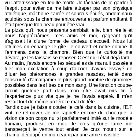
vu l'atterrissage en feuille morte. Je tâchais de le garder à
l'esprit pour éviter de me faire attraper par son physique
athlétique, mâchoire carrée et sourcils épilés, abdominaux
sculptés sous la chemise entrouverte et parfum entêtant. Il
était presque trop beau pour être vrai.
La pizza qu'il nous présenta semblait, elle, bien réelle et
nous l'appréciâmes, mes amis et moi, gageant qu'il
s'agissait là d'une forme de cadeau d'accueil. Nous lui
offrîmes en échange le gîte, le couvert et notre copine. Il
l'emmena dans la chambre. Bien que la curiosité me
dévora, je les laissais se reposer. C'est qu'il était déjà tard.
Au matin, j'avais encore les séquelles de ma nuit passée à
tuer mon excitation à coup d'alcool. J'avais essayé de
diluer les phéromones à grandes rasades, tenté dans
l'obscurité d'amalgamer le plus grand nombre de grammes
possibles dans les litres de mon sang. Une fonction coupe-
circuit quelque part dans mon être avait mis fin à
l'expérience plus vite que je ne l'avais espéré. Il m'en
restait tout de même un féroce mal de tête.
Tandis que je faisais couler le café dans la cuisine, l'E.T
vint me retrouver. Je me rappelle encore du choc que la
vision de son corps nu, si parfaitement imité sur le modèle
humain, produisit en moi. Je crus qu'une lame me
transperçait le ventre tout entier. Je crus mourir sur le
champ, découpé en morceaux par une arme invisible.