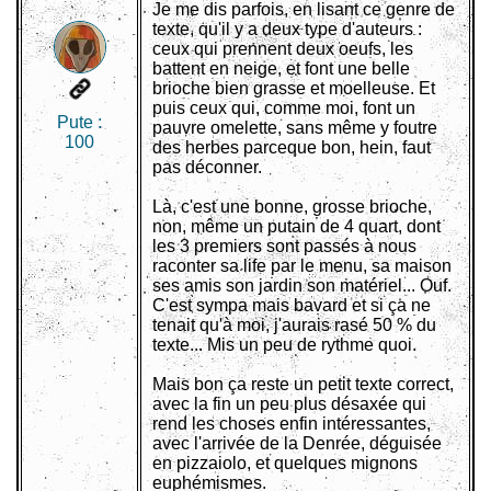
Je me dis parfois, en lisant ce genre de
texte, qu'il y a deux type d'auteurs :
ceux qui prennent deux oeufs, les
battent en neige, et font une belle
brioche bien grasse et moelleuse. Et
puis ceux qui, comme moi, font un
Pute :
pauvre omelette, sans même y foutre
100
des herbes parceque bon, hein, faut
pas déconner.
Là, c'est une bonne, grosse brioche,
non, même un putain de 4 quart, dont
les 3 premiers sont passés à nous
raconter sa life par le menu, sa maison
ses amis son jardin son matériel... Ouf.
C'est sympa mais bavard et si ça ne
tenait qu'à moi, j'aurais rasé 50 % du
texte... Mis un peu de rythme quoi.
Mais bon ça reste un petit texte correct,
avec la fin un peu plus désaxée qui
rend les choses enfin intéressantes,
avec l'arrivée de la Denrée, déguisée
en pizzaiolo, et quelques mignons
euphémismes.