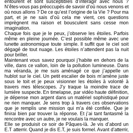
entourent et sont susceptibles d’interagir avec nous ?
N’êtes-vous pas préoccupés de savoir d’où nous venons et
où nous allons ? De ce qu’est l’origine de la Vie ? Pour ma
part, et je ne sais d’où cela me vient, ces questions
imprègnent ma raison et bousculent sans cesse mon
imagination.
Chaque fois que je le peux, j’observe les étoiles. Parfois
même en pleine journée. C’est possible même avec une
lunette astronomique toute simple. Il suffit que le ciel soit
dégagé de tout nuage. Les étoiles n’attendent pas la nuit
pour briller.
Maintenant vous savez pourquoi j’habite en dehors de la
ville, dans ce vallon, loin de la pollution lumineuse. Dans
ma véranda, je me suis aménagé ce que j’appelle un
hublot sur le ciel. Un petit escalier de bois m’amène juste
sous le toit et je peux visionner les étoiles à volonté à
travers mes télescopes. J’y traque la moindre trace de
lumière suspecte. En timelapse, par vidéo haute définition,
je dépense mon argent dans un matériel sophistiqué pour
ne rien manquer. Je sens trop à travers ces observations
que je remplis une mission qui m’a été confiée. Que je
finirai bien par trouver la réponse. Et j’ai tant fantasmé la
rencontre avec un autre, je ne voulais la manquer.
Elle se produisit ce soir de Pâques-là. Je vis d’abord un
E.T atterrir. Quand je dis E.T, je suis formel. Avant d'atterrir,