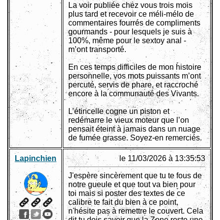
La voir publiée chez vous trois mois
plus tard et recevoir ce méli-mélo de
commentaires fourrés de compliments
gourmands - pour lesquels je suis à
100%, même pour le sextoy anal -
m’ont transporté.
En ces temps difficiles de mon histoire
personnelle, vos mots puissants m’ont
percuté, servis de phare, et raccroché
encore à la communauté des Vivants.
L’étincelle cogne un piston et
redémarre le vieux moteur que l’on
pensait éteint à jamais dans un nuage
de fumée grasse. Soyez-en remerciés.
Lapinchien
le 11/03/2026 à 13:35:53
J'espère sincèrement que tu te fous de
notre gueule et que tout va bien pour
toi mais si poster des textes de ce
calibre te fait du bien à ce point,
n'hésite pas à remettre le couvert. Cela
dit tu dois savoir que la Zone reste une