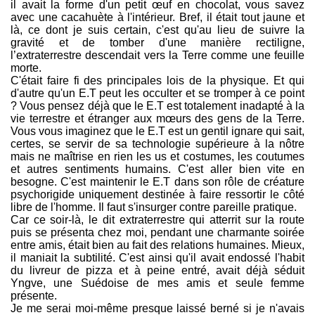
il avait la forme d'un petit œuf en chocolat, vous savez
avec une cacahuète à l'intérieur. Bref, il était tout jaune et
là, ce dont je suis certain, c'est qu'au lieu de suivre la
gravité et de tomber d'une manière rectiligne,
l’extraterrestre descendait vers la Terre comme une feuille
morte.
C'était faire fi des principales lois de la physique. Et qui
d'autre qu'un E.T peut les occulter et se tromper à ce point
? Vous pensez déjà que le E.T est totalement inadapté à la
vie terrestre et étranger aux mœurs des gens de la Terre.
Vous vous imaginez que le E.T est un gentil ignare qui sait,
certes, se servir de sa technologie supérieure à la nôtre
mais ne maîtrise en rien les us et costumes, les coutumes
et autres sentiments humains. C'est aller bien vite en
besogne. C'est maintenir le E.T dans son rôle de créature
psychorigide uniquement destinée à faire ressortir le côté
libre de l'homme. Il faut s'insurger contre pareille pratique.
Car ce soir-là, le dit extraterrestre qui atterrit sur la route
puis se présenta chez moi, pendant une charmante soirée
entre amis, était bien au fait des relations humaines. Mieux,
il maniait la subtilité. C'est ainsi qu'il avait endossé l'habit
du livreur de pizza et à peine entré, avait déjà séduit
Yngve, une Suédoise de mes amis et seule femme
présente.
Je me serai moi-même presque laissé berné si je n'avais