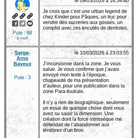
le 09/03/2026 à 16:54:40
Je crois que c'est une urban legend de
chez Kinder pour Pâques, un truc pour
vendre des sucreries aux gosses, un
complot avec ces enculés de dentistes.
Pute :
98
à mort
Serge-
le 10/03/2026 à 23:03:55
Arno
J’incursionne dans la zone. Je vous
Bayeux
salue. Je vous confirme que j’avais
envoyé mon texte à l'époque,
Pute :
3
chapeauté de ma présentation
d’auteur, pour une publication dans la
zone Para-foutrale.
Il n’y a rien de biographique, seulement
un essai de quelque chose dont vous
avez su saisir la dimension. Une
création dont la force intrinsèque me
défendait de l’abandonner aux
ténèbres d’un tiroir.