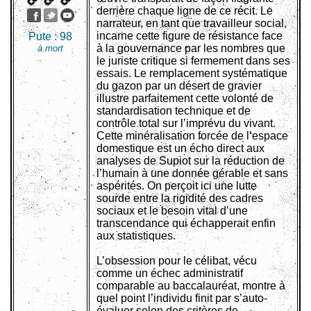
derrière chaque ligne de ce récit. Le
narrateur, en tant que travailleur social,
incarne cette figure de résistance face
Pute :
98
à la gouvernance par les nombres que
à mort
le juriste critique si fermement dans ses
essais. Le remplacement systématique
du gazon par un désert de gravier
illustre parfaitement cette volonté de
standardisation technique et de
contrôle total sur l’imprévu du vivant.
Cette minéralisation forcée de l’espace
domestique est un écho direct aux
analyses de Supiot sur la réduction de
l’humain à une donnée gérable et sans
aspérités. On perçoit ici une lutte
sourde entre la rigidité des cadres
sociaux et le besoin vital d’une
transcendance qui échapperait enfin
aux statistiques.
L’obsession pour le célibat, vécu
comme un échec administratif
comparable au baccalauréat, montre à
quel point l’individu finit par s’auto-
évaluer selon des critères de