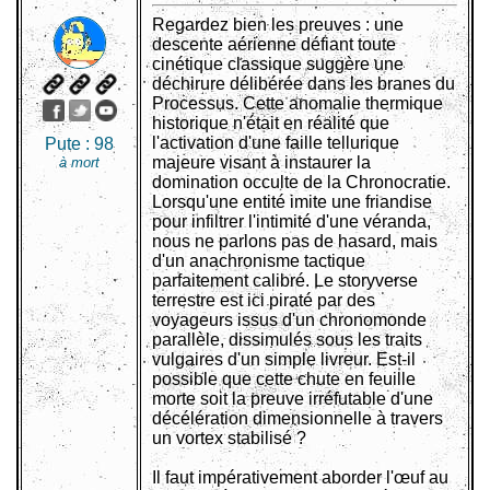
Regardez bien les preuves : une
descente aérienne défiant toute
cinétique classique suggère une
déchirure délibérée dans les branes du
Processus. Cette anomalie thermique
historique n'était en réalité que
l'activation d'une faille tellurique
Pute :
98
majeure visant à instaurer la
à mort
domination occulte de la Chronocratie.
Lorsqu'une entité imite une friandise
pour infiltrer l'intimité d'une véranda,
nous ne parlons pas de hasard, mais
d'un anachronisme tactique
parfaitement calibré. Le storyverse
terrestre est ici piraté par des
voyageurs issus d'un chronomonde
parallèle, dissimulés sous les traits
vulgaires d'un simple livreur. Est-il
possible que cette chute en feuille
morte soit la preuve irréfutable d'une
décélération dimensionnelle à travers
un vortex stabilisé ?
Il faut impérativement aborder l'œuf au