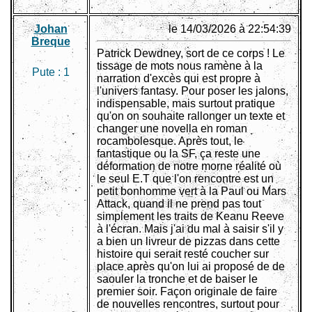
Johan
le 14/03/2026 à 22:54:39
Breque
Patrick Dewdney, sort de ce corps ! Le
tissage de mots nous ramène à la
Pute :
1
narration d'excès qui est propre à
l'univers fantasy. Pour poser les jalons,
indispensable, mais surtout pratique
qu'on on souhaite rallonger un texte et
changer une novella en roman
rocambolesque. Après tout, le
fantastique ou la SF, ça reste une
déformation de notre morne réalité où
le seul E.T que l'on rencontre est un
petit bonhomme vert à la Paul ou Mars
Attack, quand il ne prend pas tout
simplement les traits de Keanu Reeve
à l'écran. Mais j'ai du mal à saisir s'il y
a bien un livreur de pizzas dans cette
histoire qui serait resté coucher sur
place après qu'on lui ai proposé de de
saouler la tronche et de baiser le
premier soir. Façon originale de faire
de nouvelles rencontres, surtout pour