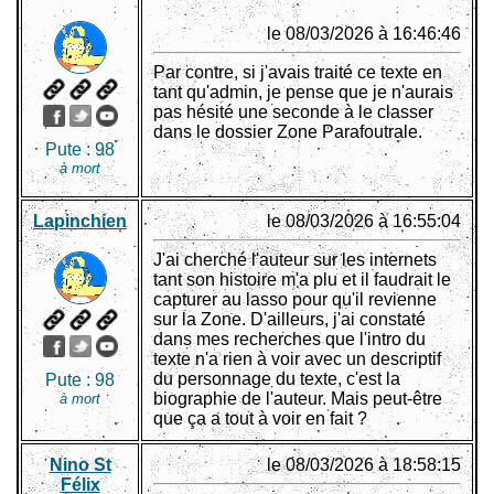
le 08/03/2026 à 16:46:46
Par contre, si j'avais traité ce texte en
tant qu'admin, je pense que je n'aurais
pas hésité une seconde à le classer
dans le dossier Zone Parafoutrale.
Pute :
98
à mort
Lapinchien
le 08/03/2026 à 16:55:04
J'ai cherché l'auteur sur les internets
tant son histoire m'a plu et il faudrait le
capturer au lasso pour qu'il revienne
sur la Zone. D'ailleurs, j'ai constaté
dans mes recherches que l'intro du
texte n'a rien à voir avec un descriptif
du personnage du texte, c'est la
Pute :
98
biographie de l'auteur. Mais peut-être
à mort
que ça a tout à voir en fait ?
Nino St
le 08/03/2026 à 18:58:15
Félix