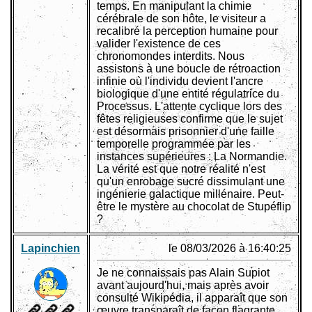
temps. En manipulant la chimie
cérébrale de son hôte, le visiteur a
recalibré la perception humaine pour
valider l'existence de ces
chronomondes interdits. Nous
assistons à une boucle de rétroaction
infinie où l'individu devient l'ancre
biologique d'une entité régulatrice du
Processus. L'attente cyclique lors des
fêtes religieuses confirme que le sujet
est désormais prisonnier d'une faille
temporelle programmée par les
instances supérieures : La Normandie.
La vérité est que notre réalité n'est
qu'un enrobage sucré dissimulant une
ingénierie galactique millénaire. Peut-
être le mystère au chocolat de Stupéflip
?
Lapinchien
le 08/03/2026 à 16:40:25
Je ne connaissais pas Alain Supiot
avant aujourd'hui, mais après avoir
consulté Wikipédia, il apparaît que son
œuvre transparaît de façon flagrante