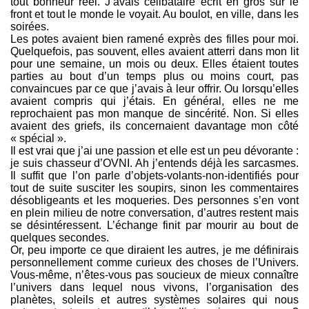
tout bonheur réel. J’avais célibataire écrit en gros sur le
front et tout le monde le voyait. Au boulot, en ville, dans les
soirées.
Les potes avaient bien ramené exprès des filles pour moi.
Quelquefois, pas souvent, elles avaient atterri dans mon lit
pour une semaine, un mois ou deux. Elles étaient toutes
parties au bout d’un temps plus ou moins court, pas
convaincues par ce que j’avais à leur offrir. Ou lorsqu’elles
avaient compris qui j’étais. En général, elles ne me
reprochaient pas mon manque de sincérité. Non. Si elles
avaient des griefs, ils concernaient davantage mon côté
« spécial ».
Il est vrai que j’ai une passion et elle est un peu dévorante :
je suis chasseur d’OVNI. Ah j’entends déjà les sarcasmes.
Il suffit que l’on parle d’objets-volants-non-identifiés pour
tout de suite susciter les soupirs, sinon les commentaires
désobligeants et les moqueries. Des personnes s’en vont
en plein milieu de notre conversation, d’autres restent mais
se désintéressent. L’échange finit par mourir au bout de
quelques secondes.
Or, peu importe ce que diraient les autres, je me définirais
personnellement comme curieux des choses de l’Univers.
Vous-même, n’êtes-vous pas soucieux de mieux connaître
l’univers dans lequel nous vivons, l’organisation des
planètes, soleils et autres systèmes solaires qui nous