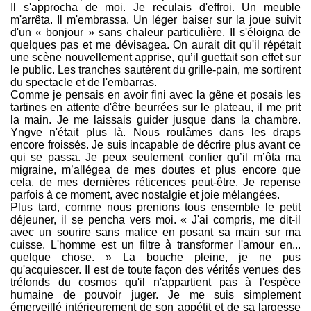
Il s'approcha de moi. Je reculais d'effroi. Un meuble
m'arrêta. Il m'embrassa. Un léger baiser sur la joue suivit
d'un « bonjour » sans chaleur particulière. Il s'éloigna de
quelques pas et me dévisagea. On aurait dit qu'il répétait
une scène nouvellement apprise, qu’il guettait son effet sur
le public. Les tranches sautèrent du grille-pain, me sortirent
du spectacle et de l'embarras.
Comme je pensais en avoir fini avec la gêne et posais les
tartines en attente d'être beurrées sur le plateau, il me prit
la main. Je me laissais guider jusque dans la chambre.
Yngve n'était plus là. Nous roulâmes dans les draps
encore froissés. Je suis incapable de décrire plus avant ce
qui se passa. Je peux seulement confier qu’il m’ôta ma
migraine, m’allégea de mes doutes et plus encore que
cela, de mes dernières réticences peut-être. Je repense
parfois à ce moment, avec nostalgie et joie mélangées.
Plus tard, comme nous prenions tous ensemble le petit
déjeuner, il se pencha vers moi. « J'ai compris, me dit-il
avec un sourire sans malice en posant sa main sur ma
cuisse. L'homme est un filtre à transformer l'amour en...
quelque chose. » La bouche pleine, je ne pus
qu'acquiescer. Il est de toute façon des vérités venues des
tréfonds du cosmos qu'il n'appartient pas à l'espèce
humaine de pouvoir juger. Je me suis simplement
émerveillé intérieurement de son appétit et de sa largesse