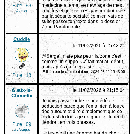
médecine alternative new age de mes
Pute :
98
couilles et qu'elle n'est pas remboursée
à mort
par la sécurité sociale. Je m'en vais de
suite passer ton texte dans le dossier
Zone Parafoutrale.
Cuddle
le 11/03/2026 à 15:42:24
@Serge : n'aie pas peur, la zone c'est
comme un suppo. Ca fait mal au début,
mais après ça fait plaisir.
Édition par le commentateur : 2026-03-11 15:43:05
Pute :
18
Glaüx-le-
le 11/03/2026 à 21:15:04
Chouette
Je vais passer outre le procédé de
séduction parce que j'en ai rien à foutre
des auteurs et dire simplement que ce
texte est du foutage de gueule ; le récit
tiendrait en trois phrases.
Pute :
89
à cloaque
Le texte est une énorme baudruche