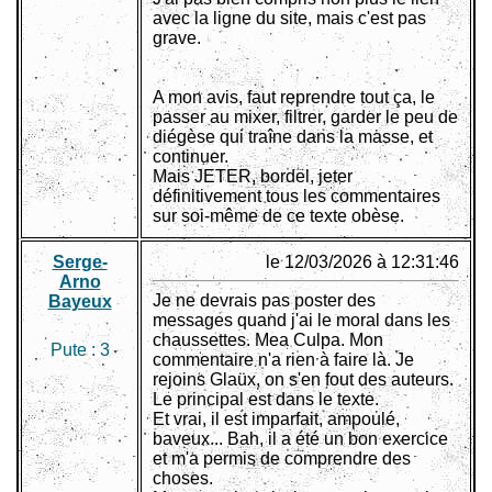
avec la ligne du site, mais c'est pas
grave.
A mon avis, faut reprendre tout ça, le
passer au mixer, filtrer, garder le peu de
diégèse qui traîne dans la masse, et
continuer.
Mais JETER, bordel, jeter
définitivement tous les commentaires
sur soi-même de ce texte obèse.
Serge-
le 12/03/2026 à 12:31:46
Arno
Je ne devrais pas poster des
Bayeux
messages quand j'ai le moral dans les
chaussettes. Mea Culpa. Mon
Pute :
3
commentaire n'a rien à faire là. Je
rejoins Glaüx, on s'en fout des auteurs.
Le principal est dans le texte.
Et vrai, il est imparfait, ampoulé,
baveux... Bah, il a été un bon exercice
et m'a permis de comprendre des
choses.