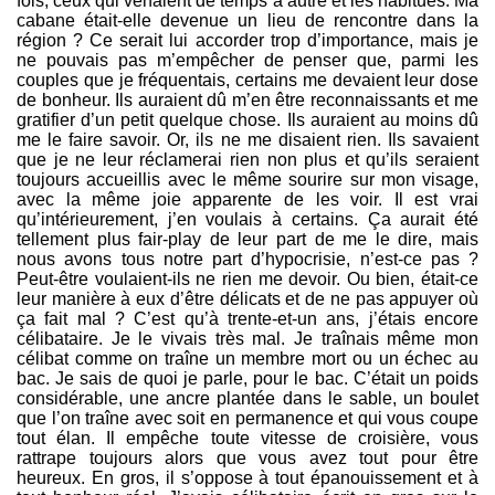
fois, ceux qui venaient de temps à autre et les habitués. Ma
cabane était-elle devenue un lieu de rencontre dans la
région ? Ce serait lui accorder trop d’importance, mais je
ne pouvais pas m’empêcher de penser que, parmi les
couples que je fréquentais, certains me devaient leur dose
de bonheur. Ils auraient dû m’en être reconnaissants et me
gratifier d’un petit quelque chose. Ils auraient au moins dû
me le faire savoir. Or, ils ne me disaient rien. Ils savaient
que je ne leur réclamerai rien non plus et qu’ils seraient
toujours accueillis avec le même sourire sur mon visage,
avec la même joie apparente de les voir. Il est vrai
qu’intérieurement, j’en voulais à certains. Ça aurait été
tellement plus fair-play de leur part de me le dire, mais
nous avons tous notre part d’hypocrisie, n’est-ce pas ?
Peut-être voulaient-ils ne rien me devoir. Ou bien, était-ce
leur manière à eux d’être délicats et de ne pas appuyer où
ça fait mal ? C’est qu’à trente-et-un ans, j’étais encore
célibataire. Je le vivais très mal. Je traînais même mon
célibat comme on traîne un membre mort ou un échec au
bac. Je sais de quoi je parle, pour le bac. C’était un poids
considérable, une ancre plantée dans le sable, un boulet
que l’on traîne avec soit en permanence et qui vous coupe
tout élan. Il empêche toute vitesse de croisière, vous
rattrape toujours alors que vous avez tout pour être
heureux. En gros, il s’oppose à tout épanouissement et à