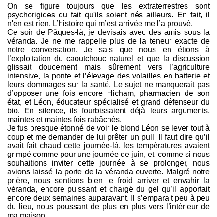
On se figure toujours que les extraterrestres sont
psychorigides du fait qu'ils soient nés ailleurs. En fait, il
n'en est rien. L’histoire qui m’est arrivée me l’a prouvé.
Ce soir de Pâques-là, je devisais avec des amis sous la
véranda. Je ne me rappelle plus de la teneur exacte de
notre conversation. Je sais que nous en étions à
l’exploitation du caoutchouc naturel et que la discussion
glissait doucement mais sûrement vers l’agriculture
intensive, la ponte et l’élevage des volailles en batterie et
leurs dommages sur la santé. Le sujet ne manquerait pas
d’opposer une fois encore Hicham, pharmacien de son
état, et Léon, éducateur spécialisé et grand défenseur du
bio. En silence, ils fourbissaient déjà leurs arguments,
maintes et maintes fois rabâchés.
Je fus presque étonné de voir le blond Léon se lever tout à
coup et me demander de lui prêter un pull. Il faut dire qu’il
avait fait chaud cette journée-là, les températures avaient
grimpé comme pour une journée de juin, et, comme si nous
souhaitions inviter cette journée à se prolonger, nous
avions laissé la porte de la véranda ouverte. Malgré notre
prière, nous sentions bien le froid arriver et envahir la
véranda, encore puissant et chargé du gel qu’il apportait
encore deux semaines auparavant. Il s’emparait peu à peu
du lieu, nous poussant de plus en plus vers l’intérieur de
ma maison.