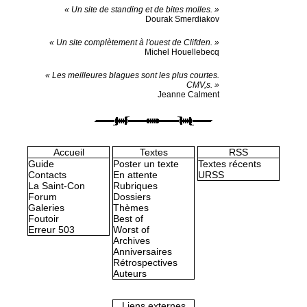
« Un site de standing et de bites molles. »
Dourak Smerdiakov
« Un site complètement à l'ouest de Clifden. »
Michel Houellebecq
« Les meilleures blagues sont les plus courtes.
CMV,s. »
Jeanne Calment
Accueil
Textes
RSS
Guide
Poster un texte
Textes récents
Contacts
En attente
URSS
La Saint-Con
Rubriques
Forum
Dossiers
Galeries
Thèmes
Foutoir
Best of
Erreur 503
Worst of
Archives
Anniversaires
Rétrospectives
Auteurs
Liens externes