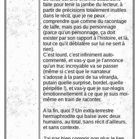
faite pour tenir la jambe du lecteur, à
partir de précisions totalement inutiles
dans le récit, que je ne peux
comprendre que comme du racontage
de laïfe, mais pas du personnage
(parce qu'un personnage, ça doit
exister par son rapport à l'histoire, et là,
tout ce qu'il déblatère sur lui ne sert à
rien).
C'est lourd, c'est infiniment auto-
commenté, et vas-y que je t'annonce
qu'un truc incroyable va se passer
(même si c'est que le narrateur
s'adosse à la paroi de sa véranda,
putain quelle surprise, bordel, quelle
péripétie !), et vas-y que je sur-réagis
émotionnellement à ce que je suis moi-
même en train de raconter.
A la fin, quoi ? Un extra-terrestre
hermaphrodite qui baise avec deux
humains, au total, sans récit d'ailleurs,
et sans contexte.
J'ai pas bien compris non plus le lien