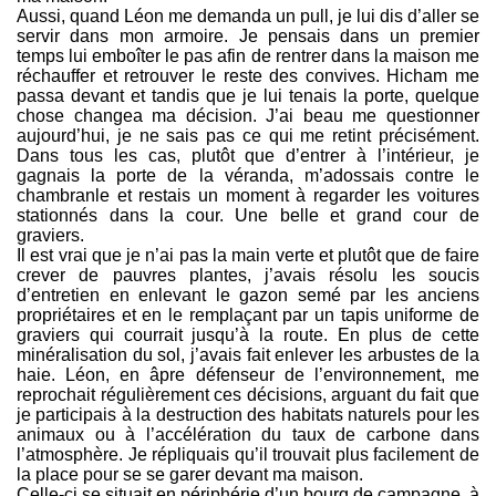
Aussi, quand Léon me demanda un pull, je lui dis d’aller se
servir dans mon armoire. Je pensais dans un premier
temps lui emboîter le pas afin de rentrer dans la maison me
réchauffer et retrouver le reste des convives. Hicham me
passa devant et tandis que je lui tenais la porte, quelque
chose changea ma décision. J’ai beau me questionner
aujourd’hui, je ne sais pas ce qui me retint précisément.
Dans tous les cas, plutôt que d’entrer à l’intérieur, je
gagnais la porte de la véranda, m’adossais contre le
chambranle et restais un moment à regarder les voitures
stationnés dans la cour. Une belle et grand cour de
graviers.
Il est vrai que je n’ai pas la main verte et plutôt que de faire
crever de pauvres plantes, j’avais résolu les soucis
d’entretien en enlevant le gazon semé par les anciens
propriétaires et en le remplaçant par un tapis uniforme de
graviers qui courrait jusqu’à la route. En plus de cette
minéralisation du sol, j’avais fait enlever les arbustes de la
haie. Léon, en âpre défenseur de l’environnement, me
reprochait régulièrement ces décisions, arguant du fait que
je participais à la destruction des habitats naturels pour les
animaux ou à l’accélération du taux de carbone dans
l’atmosphère. Je répliquais qu’il trouvait plus facilement de
la place pour se se garer devant ma maison.
Celle-ci se situait en périphérie d’un bourg de campagne, à