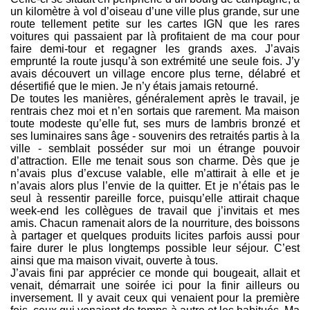
un kilomètre à vol d’oiseau d’une ville plus grande, sur une
route tellement petite sur les cartes IGN que les rares
voitures qui passaient par là profitaient de ma cour pour
faire demi-tour et regagner les grands axes. J’avais
emprunté la route jusqu’à son extrémité une seule fois. J’y
avais découvert un village encore plus terne, délabré et
désertifié que le mien. Je n’y étais jamais retourné.
De toutes les manières, généralement après le travail, je
rentrais chez moi et n’en sortais que rarement. Ma maison
toute modeste qu’elle fut, ses murs de lambris bronzé et
ses luminaires sans âge - souvenirs des retraités partis à la
ville - semblait posséder sur moi un étrange pouvoir
d’attraction. Elle me tenait sous son charme. Dès que je
n’avais plus d’excuse valable, elle m’attirait à elle et je
n’avais alors plus l’envie de la quitter. Et je n’étais pas le
seul à ressentir pareille force, puisqu’elle attirait chaque
week-end les collègues de travail que j’invitais et mes
amis. Chacun ramenait alors de la nourriture, des boissons
à partager et quelques produits licites parfois aussi pour
faire durer le plus longtemps possible leur séjour. C’est
ainsi que ma maison vivait, ouverte à tous.
J’avais fini par apprécier ce monde qui bougeait, allait et
venait, démarrait une soirée ici pour la finir ailleurs ou
inversement. Il y avait ceux qui venaient pour la première