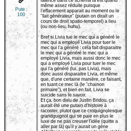
latence dans ce schéma là est quand
même assez réduite puisque
Pute :
l'effacement apparait au moment ou le
100
"fait générateur" (putain on dirait un
cours de droit spatio-temporel) a lieu
(ou non-lieu, huhu).
Bref si Livia tue le mec qui a généré le
mec qui a employé Livia pour tuer le
mec qui l'a généré : cela fait disparaitre
le mec qui a généré le mec qui a
employé Livia, mais aussi donc le mec
qui a employé Livia pour tuer le mec
qui l'a généré (lui, pas Livia), mais
donc aussi disparaitre Livia, et même
que, d'une certaine manière, ce faisant,
en tuant ce mec là (le "chainon
primaire"), et bien en fait, Livia se
suicide sans le savoir.
Et ça, bon dieu de Justin Bridou, ça
aurait été une putain d'histoire à
raconter, plutot que ce croquignolesque
grandguignol qui se paie en plus le
luxe de ne pas creuser l'idée (quitte a
aller par là) qu'il y aurait un gène