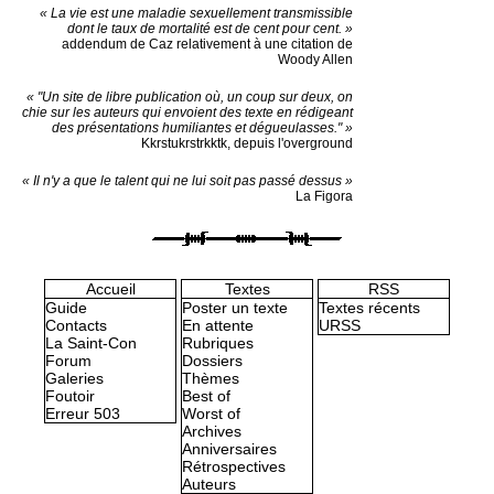
« La vie est une maladie sexuellement transmissible
dont le taux de mortalité est de cent pour cent. »
addendum de Caz relativement à une citation de
Woody Allen
« "Un site de libre publication où, un coup sur deux, on
chie sur les auteurs qui envoient des texte en rédigeant
des présentations humiliantes et dégueulasses." »
Kkrstukrstrkktk, depuis l'overground
« Il n'y a que le talent qui ne lui soit pas passé dessus »
La Figora
Accueil
Textes
RSS
Guide
Poster un texte
Textes récents
Contacts
En attente
URSS
La Saint-Con
Rubriques
Forum
Dossiers
Galeries
Thèmes
Foutoir
Best of
Erreur 503
Worst of
Archives
Anniversaires
Rétrospectives
Auteurs