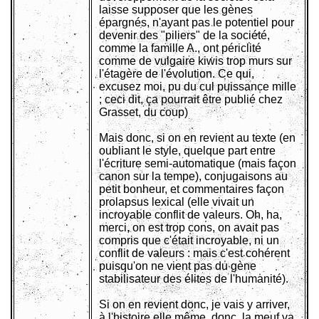
laisse supposer que les gènes
épargnés, n'ayant pas le potentiel pour
devenir des "piliers" de la société,
comme la famille A., ont périclité
comme de vulgaire kiwis trop murs sur
l'étagère de l'évolution. Ce qui,
excusez moi, pu du cul puissance mille
; ceci dit, ça pourrait être publié chez
Grasset, du coup)
Mais donc, si on en revient au texte (en
oubliant le style, quelque part entre
l'écriture semi-automatique (mais façon
canon sur la tempe), conjugaisons au
petit bonheur, et commentaires façon
prolapsus lexical (elle vivait un
incroyable conflit de valeurs. Oh, ha,
merci, on est trop cons, on avait pas
compris que c'était incroyable, ni un
conflit de valeurs : mais c'est cohérent
puisqu'on ne vient pas du gène
stabilisateur des élites de l'humanité).
Si on en revient donc, je vais y arriver,
à l'histoire elle même, donc, la meuf va