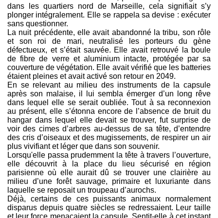
dans les quartiers nord de Marseille, cela signifiait s’y
plonger intégralement. Elle se rappela sa devise : exécuter
sans questionner.
La nuit précédente, elle avait abandonné la tribu, son rôle
et son roi de mari, neutralisé les porteurs du gène
défectueux, et s’était sauvée. Elle avait retrouvé la boule
de fibre de verre et aluminium intacte, protégée par sa
couverture de végétation. Elle avait vérifié que les batteries
étaient pleines et avait activé son retour en 2049.
En se relevant au milieu des instruments de la capsule
après son malaise, il lui sembla émerger d’un long rêve
dans lequel elle se serait oubliée. Tout à sa reconnexion
au présent, elle s’étonna encore de l’absence de bruit du
hangar dans lequel elle devait se trouver, fut surprise de
voir des cimes d’arbres au-dessus de sa tête, d’entendre
des cris d’oiseaux et des mugissements, de respirer un air
plus vivifiant et léger que dans son souvenir.
Lorsqu'elle passa prudemment la tête à travers l’ouverture,
elle découvrit à la place du lieu sécurisé en région
parisienne où elle aurait dû se trouver une clairière au
milieu d’une forêt sauvage, primaire et luxuriante dans
laquelle se reposait un troupeau d’aurochs.
Déjà, certains de ces puissants animaux normalement
disparus depuis quatre siècles se redressaient. Leur taille
et leur force menaçaient la capsule. Sentit-elle à cet instant