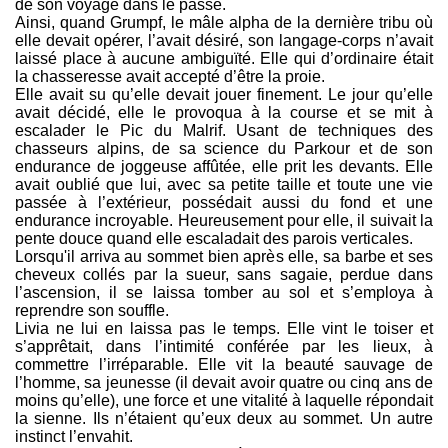
de son voyage dans le passé.
Ainsi, quand Grumpf, le mâle alpha de la dernière tribu où
elle devait opérer, l’avait désiré, son langage-corps n’avait
laissé place à aucune ambiguïté. Elle qui d’ordinaire était
la chasseresse avait accepté d’être la proie.
Elle avait su qu’elle devait jouer finement. Le jour qu’elle
avait décidé, elle le provoqua à la course et se mit à
escalader le Pic du Malrif. Usant de techniques des
chasseurs alpins, de sa science du Parkour et de son
endurance de joggeuse affûtée, elle prit les devants. Elle
avait oublié que lui, avec sa petite taille et toute une vie
passée à l’extérieur, possédait aussi du fond et une
endurance incroyable. Heureusement pour elle, il suivait la
pente douce quand elle escaladait des parois verticales.
Lorsqu'il arriva au sommet bien après elle, sa barbe et ses
cheveux collés par la sueur, sans sagaie, perdue dans
l’ascension, il se laissa tomber au sol et s’employa à
reprendre son souffle.
Livia ne lui en laissa pas le temps. Elle vint le toiser et
s’apprêtait, dans l’intimité conférée par les lieux, à
commettre l’irréparable. Elle vit la beauté sauvage de
l’homme, sa jeunesse (il devait avoir quatre ou cinq ans de
moins qu’elle), une force et une vitalité à laquelle répondait
la sienne. Ils n’étaient qu’eux deux au sommet. Un autre
instinct l’envahit.