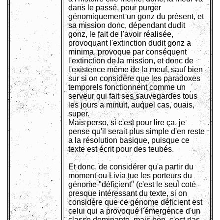
dans le passé, pour purger
génomiquement un gonz du présent, et
sa mission donc, dépendant dudit
gonz, le fait de l'avoir réalisée,
provoquant l'extinction dudit gonz a
minima, provoque par conséquent
l'extinction de la mission, et donc de
l'existence même de la meuf, sauf bien
sur si on considère que les paradoxes
temporels fonctionnent comme un
serveur qui fait ses sauvegardes tous
les jours a minuit, auquel cas, ouais,
super.
Mais perso, si c'est pour lire ça, je
pense qu'il serait plus simple d'en reste
a la résolution basique, puisque ce
texte est écrit pour des teubés.
Et donc, de considérer qu'a partir du
moment ou Livia tue les porteurs du
génome "déficient" (c'est le seul coté
presque intéressant du texte, si on
considère que ce génome déficient est
celui qui a provoqué l'émergence d'un
classe dominante, mais bon, c'est pas