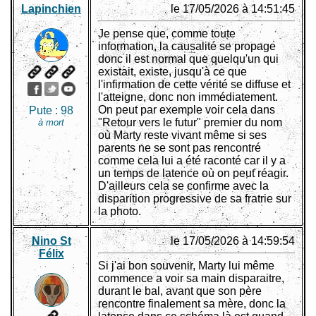
Lapinchien
le 17/05/2026 à 14:51:45
Je pense que, comme toute
information, la causalité se propage
donc il est normal que quelqu'un qui
existait, existe, jusqu'à ce que
l'infirmation de cette vérité se diffuse et
l'atteigne, donc non immédiatement.
On peut par exemple voir cela dans
Pute :
98
"Retour vers le futur" premier du nom
à mort
où Marty reste vivant même si ses
parents ne se sont pas rencontré
comme cela lui a été raconté car il y a
un temps de latence où on peut réagir.
D'ailleurs cela se confirme avec la
disparition progressive de sa fratrie sur
la photo.
Nino St
le 17/05/2026 à 14:59:54
Félix
Si j'ai bon souvenir, Marty lui même
commence a voir sa main disparaitre,
durant le bal, avant que son père
rencontre finalement sa mère, donc la