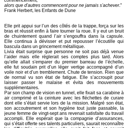
commencement,
alors que d'autres commencent pour ne jamais s'achever
.”
Frank Herbert, les Enfants de Dune
Elle prit appui sur l’un des côtés de la trappe, força sur les
bras et réussit enfin à faire tourner la roue. Il y eut un bruit
de chuintement quand l’air s’engouffra dans la capsule.
Elle continua à dévisser et put repousser l’écoutille qui
bascula dans un grincement métallique.
Livia était surprise que personne ne soit pas déjà venue
l’aider mais elle réglerait ses comptes plus tard. Alors
qu’elle allait s'emparer du premier barreau de l’échelle,
elle fut soudain prit d’un léger vertige accompagné d’un
voile noir et d’un tremblement. Chute de tension. Rien que
de normal vu son état de fatigue. Elle s’accroupit pour
laisser passer le malaise et évita des mouvements
supplémentaires.
Par son champ de vision en tunnel, elle fixait sa carabine à
air comprimé et la ceinture avec les fléchettes de curare
dont elle s’était servie lors de la mission. Malgré son état,
son accoutrement et son hygiène tout juste passable, la
jeune femme de vingt-sept ans revenait satisfaite du travail
accompli. Elle espérait que la compagnie d’assurances,
qui s’était offerte ses talents particuliers, saurait reconnaître