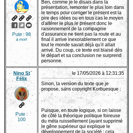
Ben, comme je le disais dans la
présentation, remonter le plus loin dans
le temps pour corriger le présent est la
pire des idées ou en tous cas le moyen
d'altérer le plus le présent donc le
raisonnement de la compagnie
d'assurance ne tient pas la route et au
Pute :
98
final il arrive inexorablement ce que
à mort
tout le monde savait déjà qu'il allait
arrivé. Du coup, ce texte est biaisé dès
le départ et sa conclusion ne surprend
personne.
Nino St
le 17/05/2026 à 12:31:35
Félix
Sinon, la version du texte que je
propose, sans copyright Korbuesque :
. .
Puisque, en toute logique, si on laisse
Pute :
de côté la théorique politique foireuse
100
du méta ruissellement (ayant supprimé
le gêne supérieur qui explique le
développement de la société : cela