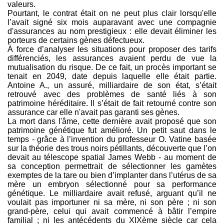
valeurs.
Pourtant, le contrat était on ne peut plus clair lorsqu'elle
l’avait signé six mois auparavant avec une compagnie
d'assurances au nom prestigieux : elle devait éliminer les
porteurs de certains gènes défectueux.
À force d’analyser les situations pour proposer des tarifs
différenciés, les assurances avaient perdu de vue la
mutualisation du risque. De ce fait, un procès important se
tenait en 2049, date depuis laquelle elle était partie.
Antoine A., un assuré, milliardaire de son état, s’était
retrouvé avec des problèmes de santé liés à son
patrimoine héréditaire. Il s’était de fait retourné contre son
assurance car elle n'avait pas garanti ses gènes.
La mort dans l'âme, cette dernière avait proposé que son
patrimoine génétique fut amélioré. Un petit saut dans le
temps - grâce à l’invention du professeur O. Vatine basée
sur la théorie des trous noirs pétillants, découverte que l’on
devait au télescope spatial James Webb - au moment de
sa conception permettrait de sélectionner les gamètes
exemptes de la tare ou bien d’implanter dans l’utérus de sa
mère un embryon sélectionné pour sa performance
génétique. Le milliardaire avait refusé, arguant qu’il ne
voulait pas importuner ni sa mère, ni son père ; ni son
grand-père, celui qui avait commencé à bâtir l’empire
familial ; ni les antécédents du XIXème siècle car cela