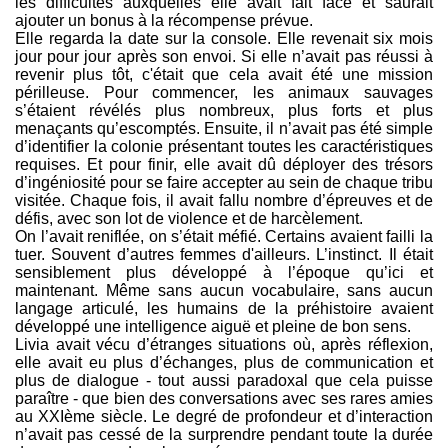
les difficultés auxquelles elle avait fait face et saurait
ajouter un bonus à la récompense prévue.
Elle regarda la date sur la console. Elle revenait six mois
jour pour jour après son envoi. Si elle n’avait pas réussi à
revenir plus tôt, c'était que cela avait été une mission
périlleuse. Pour commencer, les animaux sauvages
s’étaient révélés plus nombreux, plus forts et plus
menaçants qu’escomptés. Ensuite, il n’avait pas été simple
d’identifier la colonie présentant toutes les caractéristiques
requises. Et pour finir, elle avait dû déployer des trésors
d’ingéniosité pour se faire accepter au sein de chaque tribu
visitée. Chaque fois, il avait fallu nombre d’épreuves et de
défis, avec son lot de violence et de harcèlement.
On l’avait reniflée, on s’était méfié. Certains avaient failli la
tuer. Souvent d’autres femmes d'ailleurs. L’instinct. Il était
sensiblement plus développé à l’époque qu’ici et
maintenant. Même sans aucun vocabulaire, sans aucun
langage articulé, les humains de la préhistoire avaient
développé une intelligence aiguë et pleine de bon sens.
Livia avait vécu d’étranges situations où, après réflexion,
elle avait eu plus d’échanges, plus de communication et
plus de dialogue - tout aussi paradoxal que cela puisse
paraître - que bien des conversations avec ses rares amies
au XXIème siècle. Le degré de profondeur et d’interaction
n’avait pas cessé de la surprendre pendant toute la durée