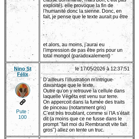
exploité). elle provoque la fin de
l'humanité donc la sienne. Donc, en
fait, je pense que le texte aurait pu être
:
. .
et alors, au moins, j'aurai eu
l'impression de pas être pris pour un
total mongol (paradoxalement)
Nino St
le 17/05/2026 à 12:37:51
Félix
D'ailleurs l'illustration m'intrigue
davantage que le texte.
Outre qu'on y retrouve la cellule dans
laquelle Végéta est venu sur terre.
On appercoit dans la fumée des traits
de pinceau (notamment gris)
Pute :
C'est très troublant, comme si l'IA s'était
100
dit (a moins que ce ne fusse dans le
prompt "fait moi du Rembrandt vite fait
gros") allez on tente un truc.