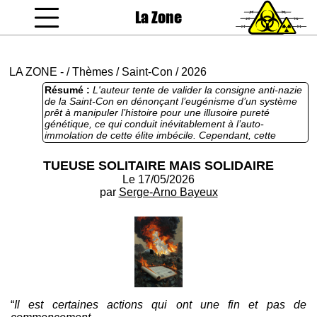
La Zone
coucou gamin
LA ZONE
-
/
Thèmes
/
Saint-Con
/
2026
Résumé :
L'auteur tente de valider la consigne anti-nazie
de la Saint-Con en dénonçant l’eugénisme d’un système
prêt à manipuler l’histoire pour une illusoire pureté
génétique, ce qui conduit inévitablement à l’auto-
immolation de cette élite imbécile. Cependant, cette
charge sature de non-sens scientifique, préférant
l'absurdité d'un paradoxe temporel dévastateur à la
TUEUSE SOLITAIRE MAIS SOLIDAIRE
simplicité d'une thérapie génique moderne par CRISPR-
Le 17/05/2026
Cas9, ruinant ainsi la crédibilité de la démonstration, par
la méconnaissance de ses personnages du futur, de l'effet
par
Serge-Arno Bayeux
papillon. L'usage insistant d'un lexique masculiniste —
gravitant autour du mâle alpha, de la proie et du langage-
corps — vient polluer le message progressiste en
idéalisant une soumission primitive. En définitive, ce texte
repose sur une logique totalement bancale qui, en
s'appuyant sur des théories biologiques boiteuses et des
stéréotypes de genre datés, finit par desservir les propos
qu'il veut défendre.
“
Il est certaines actions qui ont une fin et pas de