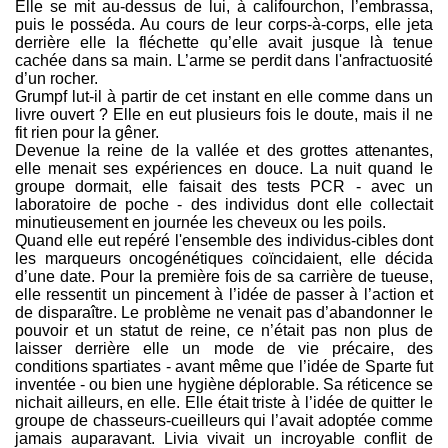
Elle se mit au-dessus de lui, à califourchon, l’embrassa,
puis le posséda. Au cours de leur corps-à-corps, elle jeta
derrière elle la fléchette qu’elle avait jusque là tenue
cachée dans sa main. L’arme se perdit dans l'anfractuosité
d’un rocher.
Grumpf lut-il à partir de cet instant en elle comme dans un
livre ouvert ? Elle en eut plusieurs fois le doute, mais il ne
fit rien pour la gêner.
Devenue la reine de la vallée et des grottes attenantes,
elle menait ses expériences en douce. La nuit quand le
groupe dormait, elle faisait des tests PCR - avec un
laboratoire de poche - des individus dont elle collectait
minutieusement en journée les cheveux ou les poils.
Quand elle eut repéré l'ensemble des individus-cibles dont
les marqueurs oncogénétiques coïncidaient, elle décida
d’une date. Pour la première fois de sa carrière de tueuse,
elle ressentit un pincement à l’idée de passer à l’action et
de disparaître. Le problème ne venait pas d’abandonner le
pouvoir et un statut de reine, ce n’était pas non plus de
laisser derrière elle un mode de vie précaire, des
conditions spartiates - avant même que l’idée de Sparte fut
inventée - ou bien une hygiène déplorable. Sa réticence se
nichait ailleurs, en elle. Elle était triste à l’idée de quitter le
groupe de chasseurs-cueilleurs qui l’avait adoptée comme
jamais auparavant. Livia vivait un incroyable conflit de