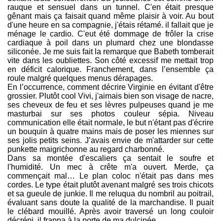
rauque et sensuel dans un tunnel. C'en était presque
gênant mais ça faisait quand même plaisir à voir. Au bout
d'une heure en sa compagnie, j'étais rétamé. il fallait que je
ménage le cardio. C'eut été dommage de frôler la crise
cardiaque à poil dans un plumard chez une blondasse
siliconée. Je me suis fait la remarque que Babeth tomberait
vite dans les oubliettes. Son côté excessif me mettait trop
en déficit calorique. Franchement, dans l’ensemble ça
roule malgré quelques menus dérapages.
En l’occurrence, comment décrire Virginie en évitant d'être
grossier. Plutôt cool Vivi, j'aimais bien son visage de nacre,
ses cheveux de feu et ses lèvres pulpeuses quand je me
masturbai sur ses photos couleur sépia. Niveau
communication elle était normale, le but n'étant pas d'écrire
un bouquin à quatre mains mais de poser les miennes sur
ses jolis petits seins. J’avais envie de m'attarder sur cette
punkette maigrichonne au regard charbonné.
Dans sa montée d'escaliers ça sentait le soufre et
l'humidité. Un mec à crête m'a ouvert. Merde, ça
commençait mal… Le plan coloc n'était pas dans mes
cordes. Le type était plutôt avenant malgré ses trois chicots
et sa gueule de junkie. Il me reluqua du nombril au poitrail,
évaluant sans doute la qualité de la marchandise. Il puait
le clébard mouillé. Après avoir traversé un long couloir
décrépi, il frappa à la porte de ma dulcinée.