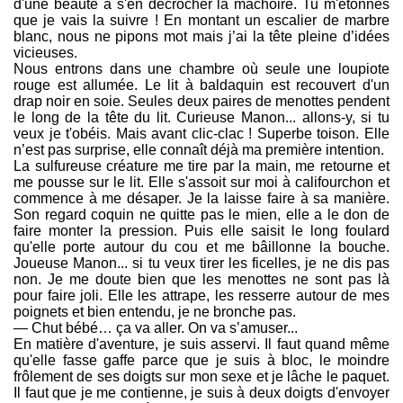
d'une beauté à s'en décrocher la mâchoire. Tu m'étonnes
que je vais la suivre ! En montant un escalier de marbre
blanc, nous ne pipons mot mais j’ai la tête pleine d’idées
vicieuses.
Nous entrons dans une chambre où seule une loupiote
rouge est allumée. Le lit à baldaquin est recouvert d'un
drap noir en soie. Seules deux paires de menottes pendent
le long de la tête du lit. Curieuse Manon... allons-y, si tu
veux je t'obéis. Mais avant clic-clac ! Superbe toison. Elle
n’est pas surprise, elle connaît déjà ma première intention.
La sulfureuse créature me tire par la main, me retourne et
me pousse sur le lit. Elle s'assoit sur moi à califourchon et
commence à me désaper. Je la laisse faire à sa manière.
Son regard coquin ne quitte pas le mien, elle a le don de
faire monter la pression. Puis elle saisit le long foulard
qu'elle porte autour du cou et me bâillonne la bouche.
Joueuse Manon... si tu veux tirer les ficelles, je ne dis pas
non. Je me doute bien que les menottes ne sont pas là
pour faire joli. Elle les attrape, les resserre autour de mes
poignets et bien entendu, je ne bronche pas.
— Chut bébé… ça va aller. On va s’amuser...
En matière d'aventure, je suis asservi. Il faut quand même
qu'elle fasse gaffe parce que je suis à bloc, le moindre
frôlement de ses doigts sur mon sexe et je lâche le paquet.
Il faut que je me contienne, je suis à deux doigts d'envoyer