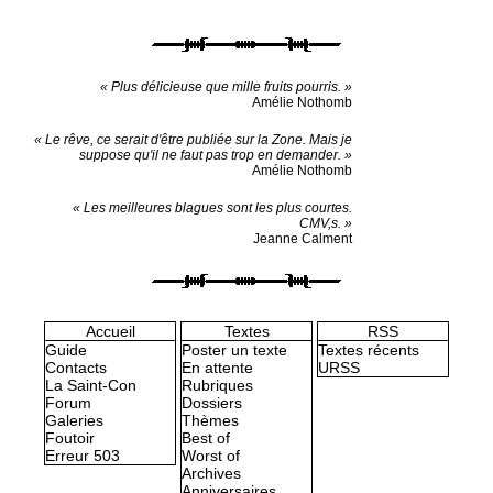
« Plus délicieuse que mille fruits pourris. »
Amélie Nothomb
« Le rêve, ce serait d'être publiée sur la Zone. Mais je
suppose qu'il ne faut pas trop en demander. »
Amélie Nothomb
« Les meilleures blagues sont les plus courtes.
CMV,s. »
Jeanne Calment
Accueil
Textes
RSS
Guide
Poster un texte
Textes récents
Contacts
En attente
URSS
La Saint-Con
Rubriques
Forum
Dossiers
Galeries
Thèmes
Foutoir
Best of
Erreur 503
Worst of
Archives
Anniversaires