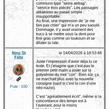
communs type "seins airbag",
"service trois pièces". Les passages
aléatoires au passé simple :
insupportable.
Au final, une impression de "je me
fais pas chier" qui m'a un peu saoulé.
Dommage, il y avait vraiment des
trucs à se mettre sous la dent pour
finir gras comme un loukoum et se
dilater la rate.
Nino St
le 14/04/2026 à 18:53:48
Félix
Juste l'impression d'avoir déja lu ce
texte. Et j'imagine que c'est pas le
premier petit malin a jouer sur la
polysémie du mot "con". Bien sûr, ça
ne marchait plus avec la nouvelle
consigne (sauf si c'est la con d'une
Pute :
100
néo-nazie).
C'est "agréablement écrit", même si la
concordance des temps est à
l'avenant, pour le moins