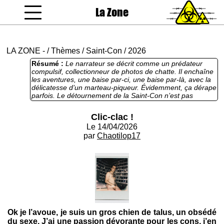
La Zone
coucou gamin
LA ZONE
-
/
Thèmes
/
Saint-Con
/
2026
Résumé :
Le narrateur se décrit comme un prédateur
compulsif, collectionneur de photos de chatte. Il enchaîne
les aventures, une baise par-ci, une baise par-là, avec la
délicatesse d’un marteau-piqueur. Évidemment, ça dérape
parfois. Le détournement de la Saint-Con n’est pas
nouveau et a déjà été traité à de multiples reprises par le
passé. Suffira-t-il à foutre le feu à la concurrence ? Pour
Clic-clac !
l’instant, ça fume, et on attend les flammes.
Le 14/04/2026
par
Chaotilop17
Ok je l’avoue, je suis un gros chien de talus, un obsédé
du sexe. J’ai une passion dévorante pour les cons, j’en