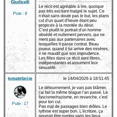
Giudicelli
Le récit est agréable à lire, quoique
pas très excitant malgré le sujet. Ce
Pute :
8
n'était sans doute pas le but, les plans
cul d'un quart d'heure étant peu
propices à la montée du désir.
C'est plutôt le portrait d'un homme
obsédé et nullement pervers, qui ne
ment pas aux partenaires avec
lesquelles il passe contrat. Beau
joueur, quand il lui arrive des misères,
il ne maudit que son imprudence.
Les filles dans ce récit sont libres,
indépendantes et assument leur
sexualité.
tomatefarcie
le 14/04/2026 à 18:51:45
Le détournement, je vais pas blâmer,
j'ai fait la même blague l'an passé. Le
fascisme/nazisme, en revanche, c'est
pour ton cul.
Pute :
17
Pas mal de passages bien drôles. Le
rythme est super bon. L'écriture, ça
pourrait être sympa sans les lieux