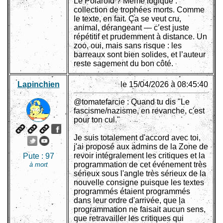
Le Polaroïd ? Même logique :
collection de trophées morts. Comme
le texte, en fait. Ça se veut cru,
animal, dérangeant — c’est juste
répétitif et prudemment à distance. Un
zoo, oui, mais sans risque : les
barreaux sont bien solides, et l’auteur
reste sagement du bon côté.
Lapinchien
le 15/04/2026 à 08:45:40
@tomatefarcie : Quand tu dis "Le
fascisme/nazisme, en revanche, c'est
pour ton cul."
Je suis totalement d'accord avec toi,
j'ai proposé aux admins de la Zone de
revoir intégralement les critiques et la
Pute :
97
programmation de cet événement très
à mort
sérieux sous l'angle très sérieux de la
nouvelle consigne puisque les textes
programmés étaient programmés
dans leur ordre d'arrivée, que la
programmation ne faisait aucun sens,
que retravailler les critiques qui