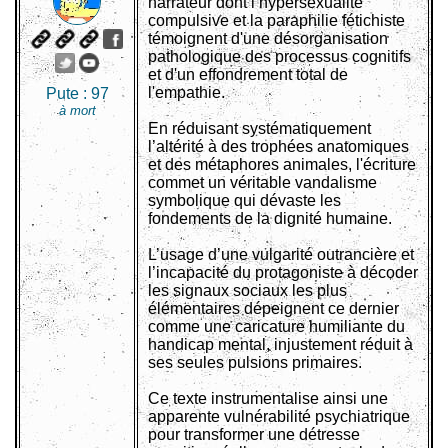
narrateur dont l’hypersexualité
compulsive et la paraphilie fétichiste
témoignent d'une désorganisation
pathologique des processus cognitifs
et d'un effondrement total de
l'empathie.
Pute :
97
à mort
En réduisant systématiquement
l’altérité à des trophées anatomiques
et des métaphores animales, l'écriture
commet un véritable vandalisme
symbolique qui dévaste les
fondements de la dignité humaine.
L’usage d’une vulgarité outrancière et
l’incapacité du protagoniste à décoder
les signaux sociaux les plus
élémentaires dépeignent ce dernier
comme une caricature humiliante du
handicap mental, injustement réduit à
ses seules pulsions primaires.
Ce texte instrumentalise ainsi une
apparente vulnérabilité psychiatrique
pour transformer une détresse