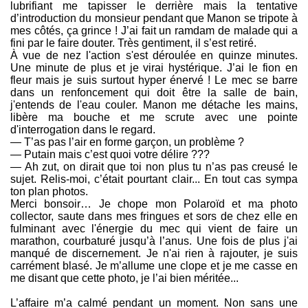
lubrifiant me tapisser le derrière mais la tentative
d’introduction du monsieur pendant que Manon se tripote à
mes côtés, ça grince ! J’ai fait un ramdam de malade qui a
fini par le faire douter. Très gentiment, il s’est retiré.
À vue de nez l'action s'est déroulée en quinze minutes.
Une minute de plus et je virai hystérique. J’ai le fion en
fleur mais je suis surtout hyper énervé ! Le mec se barre
dans un renfoncement qui doit être la salle de bain,
j'entends de l'eau couler. Manon me détache les mains,
libère ma bouche et me scrute avec une pointe
d'interrogation dans le regard.
— T’as pas l’air en forme garçon, un problème ?
— Putain mais c’est quoi votre délire ???
— Ah zut, on dirait que toi non plus tu n’as pas creusé le
sujet. Relis-moi, c’était pourtant clair... En tout cas sympa
ton plan photos.
Merci bonsoir… Je chope mon Polaroïd et ma photo
collector, saute dans mes fringues et sors de chez elle en
fulminant avec l'énergie du mec qui vient de faire un
marathon, courbaturé jusqu’à l’anus. Une fois de plus j'ai
manqué de discernement. Je n'ai rien à rajouter, je suis
carrément blasé. Je m’allume une clope et je me casse en
me disant que cette photo, je l’ai bien méritée...
L’affaire m’a calmé pendant un moment. Non sans une