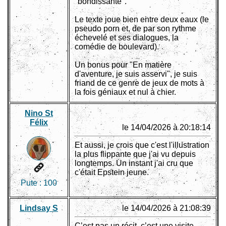
"bondissante".
Le texte joue bien entre deux eaux (le
pseudo porn et, de par son rythme
échevelé et ses dialogues, la
comédie de boulevard).
Un bonus pour "En matière
d'aventure, je suis asservi", je suis
friand de ce genre de jeux de mots à
la fois géniaux et nul à chier.
Nino St
Félix
le 14/04/2026 à 20:18:14
Et aussi, je crois que c'est l'illustration
la plus flippante que j'ai vu depuis
longtemps. Un instant j'ai cru que
c'était Epstein jeune.
Pute :
100
Lindsay S
le 14/04/2026 à 21:08:39
C’est pas un récit, c’est une visite