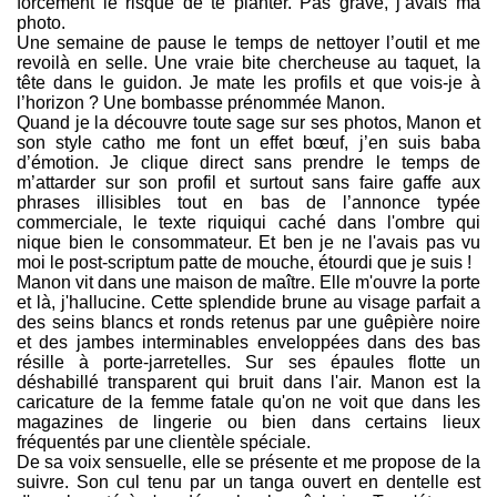
forcément le risque de te planter. Pas grave, j’avais ma
photo.
Une semaine de pause le temps de nettoyer l’outil et me
revoilà en selle. Une vraie bite chercheuse au taquet, la
tête dans le guidon. Je mate les profils et que vois-je à
l’horizon ? Une bombasse prénommée Manon.
Quand je la découvre toute sage sur ses photos, Manon et
son style catho me font un effet bœuf, j’en suis baba
d’émotion. Je clique direct sans prendre le temps de
m’attarder sur son profil et surtout sans faire gaffe aux
phrases illisibles tout en bas de l’annonce typée
commerciale, le texte riquiqui caché dans l'ombre qui
nique bien le consommateur. Et ben je ne l'avais pas vu
moi le post-scriptum patte de mouche, étourdi que je suis !
Manon vit dans une maison de maître. Elle m'ouvre la porte
et là, j'hallucine. Cette splendide brune au visage parfait a
des seins blancs et ronds retenus par une guêpière noire
et des jambes interminables enveloppées dans des bas
résille à porte-jarretelles. Sur ses épaules flotte un
déshabillé transparent qui bruit dans l'air. Manon est la
caricature de la femme fatale qu'on ne voit que dans les
magazines de lingerie ou bien dans certains lieux
fréquentés par une clientèle spéciale.
De sa voix sensuelle, elle se présente et me propose de la
suivre. Son cul tenu par un tanga ouvert en dentelle est