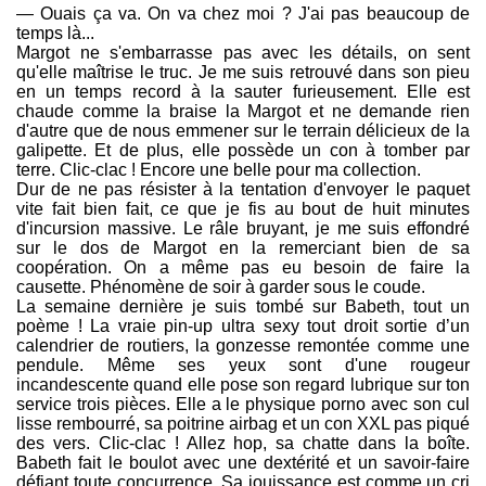
— Ouais ça va. On va chez moi ? J'ai pas beaucoup de
temps là...
Margot ne s'embarrasse pas avec les détails, on sent
qu'elle maîtrise le truc. Je me suis retrouvé dans son pieu
en un temps record à la sauter furieusement. Elle est
chaude comme la braise la Margot et ne demande rien
d'autre que de nous emmener sur le terrain délicieux de la
galipette. Et de plus, elle possède un con à tomber par
terre. Clic-clac ! Encore une belle pour ma collection.
Dur de ne pas résister à la tentation d'envoyer le paquet
vite fait bien fait, ce que je fis au bout de huit minutes
d'incursion massive. Le râle bruyant, je me suis effondré
sur le dos de Margot en la remerciant bien de sa
coopération. On a même pas eu besoin de faire la
causette. Phénomène de soir à garder sous le coude.
La semaine dernière je suis tombé sur Babeth, tout un
poème ! La vraie pin-up ultra sexy tout droit sortie d’un
calendrier de routiers, la gonzesse remontée comme une
pendule. Même ses yeux sont d'une rougeur
incandescente quand elle pose son regard lubrique sur ton
service trois pièces. Elle a le physique porno avec son cul
lisse rembourré, sa poitrine airbag et un con XXL pas piqué
des vers. Clic-clac ! Allez hop, sa chatte dans la boîte.
Babeth fait le boulot avec une dextérité et un savoir-faire
défiant toute concurrence. Sa jouissance est comme un cri