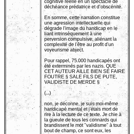
cognitive réelle en un spectacle de
déchéance prédatrice et d’obscénité.
En somme, cette narration constitue
une agression intellectuelle qui
dégrade l'image du handicap en le
liant intrinsèquement à une
perversion compulsive, aliénant la
complexité de l'être au profit d'un
voyeurisme abject.
Pour rappel, 75.000 handicapés ont
été exterminés par les nazis. QUE
CET AUTEUR AILLE BIEN SE FAIRE
FOUTRE § SALE FILS DE PUTE,
VALIDISTE DE MERDE §
(...)
non, je déconne, je suis moi-même
handicapé mental et j'étais mort de
rire à la lecture de ce texte. Je chie à
la gueule de tous les connards qui
brandissent le mot "validisme" à tout
bout de champ, ce sont eux, les