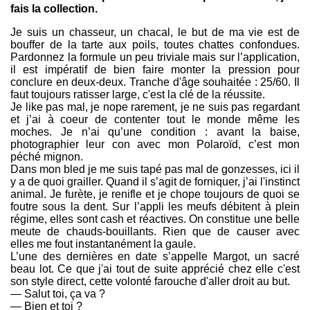
fais la collection.
Je suis un chasseur, un chacal, le but de ma vie est de
bouffer de la tarte aux poils, toutes chattes confondues.
Pardonnez la formule un peu triviale mais sur l’application,
il est impératif de bien faire monter la pression pour
conclure en deux-deux. Tranche d'âge souhaitée : 25/60. Il
faut toujours ratisser large, c'est la clé de la réussite.
Je like pas mal, je nope rarement, je ne suis pas regardant
et j’ai à coeur de contenter tout le monde même les
moches. Je n’ai qu’une condition : avant la baise,
photographier leur con avec mon Polaroïd, c’est mon
péché mignon.
Dans mon bled je me suis tapé pas mal de gonzesses, ici il
y a de quoi grailler. Quand il s’agit de forniquer, j’ai l'instinct
animal. Je furète, je renifle et je chope toujours de quoi se
foutre sous la dent. Sur l’appli les meufs débitent à plein
régime, elles sont cash et réactives. On constitue une belle
meute de chauds-bouillants. Rien que de causer avec
elles me fout instantanément la gaule.
L’une des dernières en date s’appelle Margot, un sacré
beau lot. Ce que j'ai tout de suite apprécié chez elle c'est
son style direct, cette volonté farouche d'aller droit au but.
— Salut toi, ça va ?
— Bien et toi ?