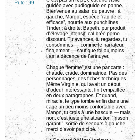
Pute :
99
guidée avec audioguide en panne.
Bienvenue au safari du pauvre : à
gauche, Margot, espèce “rapide et
efficace”, nourrie aux punchlines
Tinder ; à droite, Babeth, pur produit
d’élevage intensif, calibrée porno
discount. Tu avances, tu regardes, tu
consommes — comme le narrateur,
finalement — sauf que toi au moins
t’as la décence de t’ennuyer.
Chaque “femme” est une pancarte :
chaude, crade, dominatrice. Pas des
personnages, des fiches techniques.
Même Virginie, qui avait un début
d’odeur intéressante, finit empaillée
en deux paragraphes. Et quand,
miracle, le type tombe enfin dans une
cage un peu moins confortable avec
Manon, tu crois à une bascule — mais
non, c’est juste une attraction “frisson
garanti”, sortie de secours à gauche,
merci d’avoir participé.