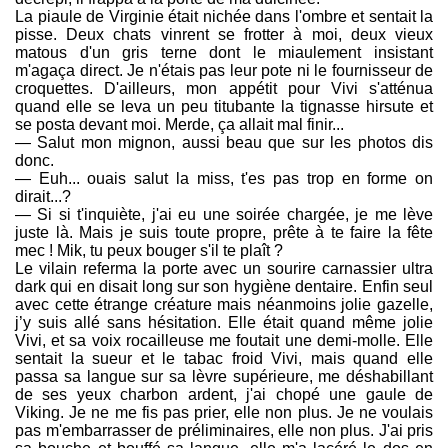
La piaule de Virginie était nichée dans l'ombre et sentait la
pisse. Deux chats vinrent se frotter à moi, deux vieux
matous d'un gris terne dont le miaulement insistant
m'agaça direct. Je n'étais pas leur pote ni le fournisseur de
croquettes. D'ailleurs, mon appétit pour Vivi s'atténua
quand elle se leva un peu titubante la tignasse hirsute et
se posta devant moi. Merde, ça allait mal finir...
— Salut mon mignon, aussi beau que sur les photos dis
donc.
— Euh... ouais salut la miss, t'es pas trop en forme on
dirait...?
— Si si t'inquiète, j'ai eu une soirée chargée, je me lève
juste là. Mais je suis toute propre, prête à te faire la fête
mec ! Mik, tu peux bouger s'il te plaît ?
Le vilain referma la porte avec un sourire carnassier ultra
dark qui en disait long sur son hygiène dentaire. Enfin seul
avec cette étrange créature mais néanmoins jolie gazelle,
j’y suis allé sans hésitation. Elle était quand même jolie
Vivi, et sa voix rocailleuse me foutait une demi-molle. Elle
sentait la sueur et le tabac froid Vivi, mais quand elle
passa sa langue sur sa lèvre supérieure, me déshabillant
de ses yeux charbon ardent, j'ai chopé une gaule de
Viking. Je ne me fis pas prier, elle non plus. Je ne voulais
pas m'embarrasser de préliminaires, elle non plus. J'ai pris