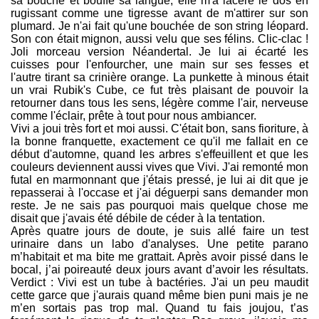
sa bouche et bouffé sa langue, elle m'a lacéré le dos en
rugissant comme une tigresse avant de m'attirer sur son
plumard. Je n'ai fait qu'une bouchée de son string léopard.
Son con était mignon, aussi velu que ses félins. Clic-clac !
Joli morceau version Néandertal. Je lui ai écarté les
cuisses pour l'enfourcher, une main sur ses fesses et
l'autre tirant sa crinière orange. La punkette à minous était
un vrai Rubik's Cube, ce fut très plaisant de pouvoir la
retourner dans tous les sens, légère comme l'air, nerveuse
comme l'éclair, prête à tout pour nous ambiancer.
Vivi a joui très fort et moi aussi. C'était bon, sans fioriture, à
la bonne franquette, exactement ce qu'il me fallait en ce
début d'automne, quand les arbres s'effeuillent et que les
couleurs deviennent aussi vives que Vivi. J'ai remonté mon
futal en marmonnant que j'étais pressé, je lui ai dit que je
repasserai à l'occase et j'ai déguerpi sans demander mon
reste. Je ne sais pas pourquoi mais quelque chose me
disait que j'avais été débile de céder à la tentation.
Après quatre jours de doute, je suis allé faire un test
urinaire dans un labo d'analyses. Une petite parano
m’habitait et ma bite me grattait. Après avoir pissé dans le
bocal, j’ai poireauté deux jours avant d’avoir les résultats.
Verdict : Vivi est un tube à bactéries. J'ai un peu maudit
cette garce que j'aurais quand même bien puni mais je ne
m’en sortais pas trop mal. Quand tu fais joujou, t’as