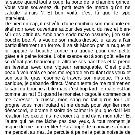
la sauce quand tout à coup, la porte de la chambre grince.
Vous vous souvenez du petit texte de merde qu'on ne
calcule jamais ? Et ben voilà, c’est là que le type
intervient...
De pied en cap, il est vêtu d'une combinaison moulante en
skaï noir avec ouverture autour des yeux, du nez et bien-
sûr des attributs. Ambiance sado-maso assurée, j’en suis
bouche bée. À la vue de son matos dressé, lui aussi a l'air
particulièrement en forme. Il saisit Manon par la nuque et
lui appuie la bouche contre ma queue pour une petite
gâterie à peine forcée. L'obéissance est à son goût, elle ne
se débat pas beaucoup. Il attrape ses hanches et la prend
en levrette avec une vigueur remarquable. C’est plutôt
beau à voir mais ce porc me regarde en roulant des yeux et
son souffle gras résonne à travers son masque. Pris de
panique, je débande direct. Manon tente de me ranimer en
faisant du bouche à bite mais c'est trop tard, le mâle est fait
comme un rat ! Et quand le monsieur cagoulé commence à
me caresser la cuisse, mon sang ne fait qu'un tour. Je
grogne sous mon foulard et me débats pour signifier mon
désaccord, je brame histoire de calmer le jeu, que dal ! Ma
réaction les excite, ils me croient à fond dans mon rôle ! Et
l'autre qui ne me lâche pas des yeux, à tout moment je
risque de me faire enfiler ! Pas loupé, le mauvais scénario
me pendait au nez. Je percute à peine la petite noisette de