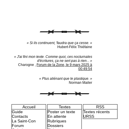
« Si ils continuent, 'faudra que ça cesse. »
Hubert-Félix Thiéfaine
« J'ai fini mon texte. Comme quoi, ces nocturnales
d'écritures, ça ne sert pas à rien... »
Charogne
,
Forum de la Zone, le 9 mars 2025 à
00:49:54
« Plus aliénant que le plastique. »
Norman Mailer
Accueil
Textes
RSS
Guide
Poster un texte
Textes récents
Contacts
En attente
URSS
La Saint-Con
Rubriques
Forum
Dossiers