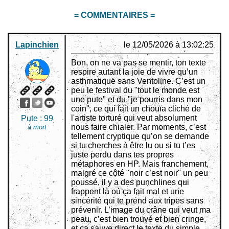
= COMMENTAIRES =
Lapinchien
le 12/05/2026 à 13:02:25
Bon, on ne va pas se mentir, ton texte
respire autant la joie de vivre qu’un
asthmatique sans Ventoline. C’est un
peu le festival du "tout le monde est
une pute" et du "je pourris dans mon
coin", ce qui fait un chouïa cliché de
l'artiste torturé qui veut absolument
Pute :
99
nous faire chialer. Par moments, c’est
à mort
tellement cryptique qu’on se demande
si tu cherches à être lu ou si tu t’es
juste perdu dans tes propres
métaphores en HP. Mais franchement,
malgré ce côté "noir c’est noir" un peu
poussé, il y a des punchlines qui
frappent là où ça fait mal et une
sincérité qui te prend aux tripes sans
prévenir. L’image du crâne qui veut ma
peau, c’est bien trouvé et bien cringe,
et ça sauve direct le texte du simple