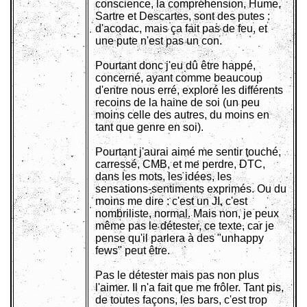
conscience, la compréhension, Hume,
Sartre et Descartes, sont des putes :
d'acodac, mais ça fait pas de feu, et
une pute n'est pas un con.
Pourtant donc j'eu dû être happé,
concerné, ayant comme beaucoup
d'entre nous erré, exploré les différents
recoins de la haine de soi (un peu
moins celle des autres, du moins en
tant que genre en soi).
Pourtant j'aurai aimé me sentir touché,
carressé, CMB, et me perdre, DTC,
dans les mots, les idées, les
sensations-sentiments exprimés. Ou du
moins me dire : c'est un JI, c'est
nombriliste, normal. Mais non, je peux
même pas le détester, ce texte, car je
pense qu'il parlera à des "unhappy
fews" peut être.
Pas le détester mais pas non plus
l'aimer. Il n'a fait que me frôler. Tant pis,
de toutes façons, les bars, c'est trop