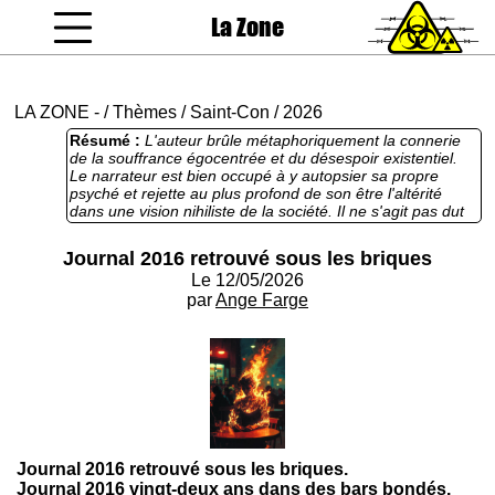
La Zone
coucou gamin
LA ZONE
-
/
Thèmes
/
Saint-Con
/
2026
Résumé :
L'auteur brûle métaphoriquement la connerie
de la souffrance égocentrée et du désespoir existentiel.
Le narrateur est bien occupé à y autopsier sa propre
psyché et rejette au plus profond de son être l'altérité
dans une vision nihiliste de la société. Il ne s'agit pas dut
tout d'un positionnement politique mais l'expression brute
de l'aliénation mentale. Le rejet de l'altérité via un prisme
Journal 2016 retrouvé sous les briques
nihiliste étant totalement raccord avec la pensée nazie, je
Le 12/05/2026
tenais tout particulièrement rattacher ce texte à la Saint-
Con puisque même une personne atteinte d'un trouble
par
Ange Farge
psychique est capable de se soustraire à cette vision
dégueulasse de l'autre via l'introspection. En effet à la fin
du texte, le narrateur ressent un sentiment de trahison
fondamentale face à l'existence et à la compréhension
humaine mais il conclut sur une forme d'acceptation de
l'errance mentale, où la conscience est vécue comme un
fardeau biologique inéluctable plutôt qu'en extériorisant sa
haine de l'altérité. Les fascistes devraient en prendre
exemple.
Journal 2016 retrouvé sous les briques.
Journal 2016 vingt-deux ans dans des bars bondés.