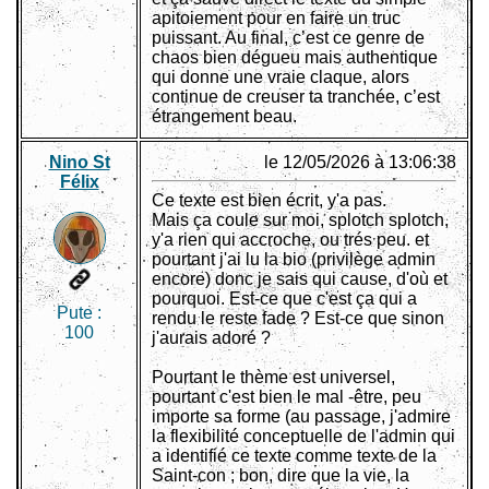
apitoiement pour en faire un truc
puissant. Au final, c’est ce genre de
chaos bien dégueu mais authentique
qui donne une vraie claque, alors
continue de creuser ta tranchée, c’est
étrangement beau.
Nino St
le 12/05/2026 à 13:06:38
Félix
Ce texte est bien écrit, y'a pas.
Mais ça coule sur moi, splotch splotch,
y'a rien qui accroche, ou trés peu. et
pourtant j'ai lu la bio (privilège admin
encore) donc je sais qui cause, d'où et
pourquoi. Est-ce que c'est ça qui a
Pute :
rendu le reste fade ? Est-ce que sinon
100
j'aurais adoré ?
Pourtant le thème est universel,
pourtant c'est bien le mal -être, peu
importe sa forme (au passage, j'admire
la flexibilité conceptuelle de l'admin qui
a identifié ce texte comme texte de la
Saint-con ; bon, dire que la vie, la