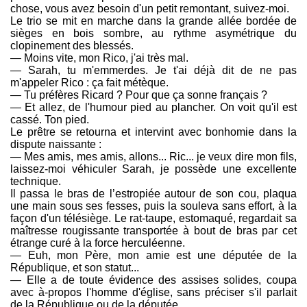
chose, vous avez besoin d'un petit remontant, suivez-moi.
Le trio se mit en marche dans la grande allée bordée de
sièges en bois sombre, au rythme asymétrique du
clopinement des blessés.
— Moins vite, mon Rico, j'ai très mal.
— Sarah, tu m'emmerdes. Je t'ai déjà dit de ne pas
m'appeler Rico : ça fait métèque.
— Tu préfères Ricard ? Pour que ça sonne français ?
— Et allez, de l'humour pied au plancher. On voit qu'il est
cassé. Ton pied.
Le prêtre se retourna et intervint avec bonhomie dans la
dispute naissante :
— Mes amis, mes amis, allons... Ric... je veux dire mon fils,
laissez-moi véhiculer Sarah, je possède une excellente
technique.
Il passa le bras de l’estropiée autour de son cou, plaqua
une main sous ses fesses, puis la souleva sans effort, à la
façon d'un télésiège. Le rat-taupe, estomaqué, regardait sa
maîtresse rougissante transportée à bout de bras par cet
étrange curé à la force herculéenne.
— Euh, mon Père, mon amie est une députée de la
République, et son statut...
— Elle a de toute évidence des assises solides, coupa
avec à-propos l'homme d'église, sans préciser s'il parlait
de la République ou de la députée.