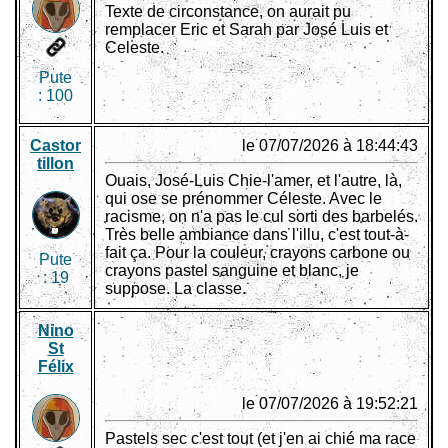
Texte de circonstance, on aurait pu
remplacer Eric et Sarah par José Luis et
Celeste.
Pute
:
100
Castor
le 07/07/2026 à 18:44:43
tillon
Ouais, José-Luis Chie-l'amer, et l'autre, là,
qui ose se prénommer Céleste. Avec le
racisme, on n'a pas le cul sorti des barbelés.
Très belle ambiance dans l'illu, c'est tout-à-
fait ça. Pour la couleur, crayons carbone ou
Pute
crayons pastel sanguine et blanc, je
:
19
suppose. La classe.
Nino
St
Félix
le 07/07/2026 à 19:52:21
Pastels sec c'est tout (et j'en ai chié ma race