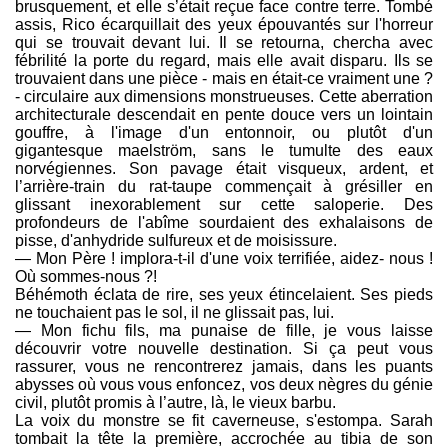
brusquement, et elle s’était reçue face contre terre. Tombé
assis, Rico écarquillait des yeux épouvantés sur l'horreur
qui se trouvait devant lui. Il se retourna, chercha avec
fébrilité la porte du regard, mais elle avait disparu. Ils se
trouvaient dans une pièce - mais en était-ce vraiment une ?
- circulaire aux dimensions monstrueuses. Cette aberration
architecturale descendait en pente douce vers un lointain
gouffre, à l'image d'un entonnoir, ou plutôt d'un
gigantesque maelström, sans le tumulte des eaux
norvégiennes. Son pavage était visqueux, ardent, et
l’arrière-train du rat-taupe commençait à grésiller en
glissant inexorablement sur cette saloperie. Des
profondeurs de l'abîme sourdaient des exhalaisons de
pisse, d'anhydride sulfureux et de moisissure.
— Mon Père ! implora-t-il d'une voix terrifiée, aidez- nous !
Où sommes-nous ?!
Béhémoth éclata de rire, ses yeux étincelaient. Ses pieds
ne touchaient pas le sol, il ne glissait pas, lui.
— Mon fichu fils, ma punaise de fille, je vous laisse
découvrir votre nouvelle destination. Si ça peut vous
rassurer, vous ne rencontrerez jamais, dans les puants
abysses où vous vous enfoncez, vos deux nègres du génie
civil, plutôt promis à l’autre, là, le vieux barbu.
La voix du monstre se fit caverneuse, s'estompa. Sarah
tombait la tête la première, accrochée au tibia de son