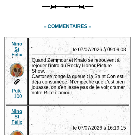
= COMMENTAIRES =
Nino
St
le 07/07/2026 à 09:09:08
Félix
Quand Zemmour et Knafo se retrouvent à
rejouer l'intro du Rocky Horror Picture
Show.
Castor se ronge la queue : la Saint Con est
déja consuméee. N'empèche que c'est bien
jouasse, on s'en lasse pas de le voir cramer
Pute
notre Rico d'amour.
:
100
Nino
St
Félix
le 07/07/2026 à 16:19:15