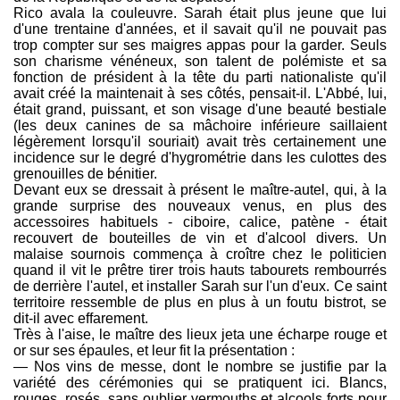
Rico avala la couleuvre. Sarah était plus jeune que lui
d'une trentaine d'années, et il savait qu'il ne pouvait pas
trop compter sur ses maigres appas pour la garder. Seuls
son charisme vénéneux, son talent de polémiste et sa
fonction de président à la tête du parti nationaliste qu'il
avait créé la maintenait à ses côtés, pensait-il. L'Abbé, lui,
était grand, puissant, et son visage d'une beauté bestiale
(les deux canines de sa mâchoire inférieure saillaient
légèrement lorsqu'il souriait) avait très certainement une
incidence sur le degré d'hygrométrie dans les culottes des
grenouilles de bénitier.
Devant eux se dressait à présent le maître-autel, qui, à la
grande surprise des nouveaux venus, en plus des
accessoires habituels - ciboire, calice, patène - était
recouvert de bouteilles de vin et d'alcool divers. Un
malaise sournois commença à croître chez le politicien
quand il vit le prêtre tirer trois hauts tabourets rembourrés
de derrière l'autel, et installer Sarah sur l'un d'eux. Ce saint
territoire ressemble de plus en plus à un foutu bistrot, se
dit-il avec effarement.
Très à l'aise, le maître des lieux jeta une écharpe rouge et
or sur ses épaules, et leur fit la présentation :
— Nos vins de messe, dont le nombre se justifie par la
variété des cérémonies qui se pratiquent ici. Blancs,
rouges, rosés, sans oublier vermouths et alcools forts pour