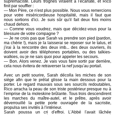
suprémaciste. Leurs trognes viraient à l'écarlate, et Rico
finit par souffler :
— Mon Père, ce n'est plus possible. Nous vous remercions
pour votre miséricordieuse hospitalité, mais il faut que
nous sortions d'ici. Je suis sûr qu'il fait deux fois moins
chaud dehors.
— Comme vous voudrez, mais que décidez-vous pour la
blessure de votre compagne ?
— Je ne crois pas que Sarah va prendre son pied (pardon,
ma chérie !), mais je la laisserai se reposer sur le talus, et
j'irai à la rencontre des deux imb... des deux ouvriers, ils
doivent avoir des téléphones portables, ou des talkies-
walkies, ou je ne sais quoi pour appeler les secours.
— Bon. Alors venez. Je vais vous faire sortir par derrière,
cela nous évitera de retraverser la nef jusqu'au portail.
Avec un petit sourire, Sarah décolla les miches de son
siège afin que le prélat glisse la main dessous pour la
porter. Le regard mauvais sous ses sourcils redoutables,
Rico arracha la peau de son triste postérieur presque nu à
l'emprise de la moleskine brûlante. Tous trois descendirent
les marches du maître-autel, et le prêtre, après avoir
déverrouillé la petite porte ouvragée de la sacristie,
propulsa ses invités à l'intérieur.
Sarah poussa un cri d'effroi. L'Abbé l'avait lâchée