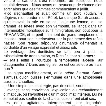
voiture a cabriolé, s'est retournée, de l'essence nous
coulait dessus... Nous avons eu beaucoup de chance d'en
sortir alors que des flammes commençaient à jaillir.
Rico s'échauffait et suait comme un porc (putain, je
dégivre, moi, pardon mon Père), tandis que Sarah assurait
qu'elle avait la raie en sauce. La jeune femme, qui se
cramait les lèvres avec son vermouth, se lança dans un
interminable monologue sur l'immigration, son coût pour la
FRÂAANCE, et le péril imminent du grand remplacement,
insistant pour son interlocuteur sur la pertinence des rafles
nazies. Son regard dépourvu d'humanité démentait la
cordialité d'un visage expressif et assez joli.
Le verbiage des duettistes se tarit peu à peu. Ils
ruisselaient de transpiration, et Rico finit par s'alarmer :
— Mais enfin ! Pourquoi la température a-t-elle l'air
d'augmenter ? Dans une église, on est censé être au frais,
non ?
Il se signa machinalement, et le prêtre éternua. Sarah
s'amusa qu'on puisse s'enrhumer dans une atmosphère
aussi surchauffée.
— Une simple petite allergie, pas de souci, sourit-il.
Il avança sans conviction l'explication du réchauffement
climatique, ou l'hypothèse d'un microclimat intérieur. Lui ne
semblait pas souffrir de la chaleur, et son front était sec.
Les deux agitateurs interrompirent leur logorrhée