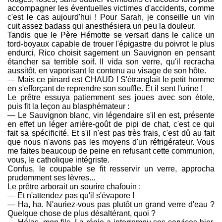
accompagner les éventuelles victimes d'accidents, comme
c'est le cas aujourd'hui ! Pour Sarah, je conseille un vin
cuit assez badass qui anesthésiera un peu la douleur.
Tandis que le Père Hémotte se versait dans le calice un
tord-boyaux capable de trouer l'épigastre du poivrot le plus
endurci, Rico choisit sagement un Sauvignon en pensant
étancher sa terrible soif. Il vida son verre, qu'il recracha
aussitôt, en vaporisant le contenu au visage de son hôte.
— Mais ce pinard est CHAUD ! S'étranglait le petit homme
en s'efforçant de reprendre son souffle. Et il sent l'urine !
Le prêtre essuya patiemment ses joues avec son étole,
puis fit la leçon au blasphémateur :
— Le Sauvignon blanc, vin légendaire s'il en est, présente
en effet un léger arrière-goût de pipi de chat, c'est ce qui
fait sa spécificité. Et s'il n'est pas très frais, c'est dû au fait
que nous n'avons pas les moyens d'un réfrigérateur. Vous
me faites beaucoup de peine en refusant cette communion,
vous, le catholique intégriste.
Confus, le coupable se fit resservir un verre, approcha
prudemment ses lèvres...
Le prêtre arborait un sourire chafouin :
— Et n'attendez pas qu'il s'évapore !
— Ha, ha. N'auriez-vous pas plutôt un grand verre d'eau ?
Quelque chose de plus désaltérant, quoi ?