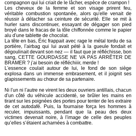
compagnon qui lui criait de le lâcher, espèce de crampon !
Les cheveux de la femme et son visage prirent feu,
véritable combustion spontanée, alors qu'elle venait de
réussir à détacher sa ceinture de sécurité. Elle se mit à
hurler sans discontinuer, essayant de dégager son pied
broyé dans le fracas de la tôle chiffonnée comme le papier
alu d'une tablette de chocolat.
La tête en bas, Éric frappait avec rage le métal tordu de sa
portière, l'airbag qui lui avait pété à la gueule fondait et
dégoulinait devant son nez — il faut que je réfléchisse, bon
sang, CETTE GOURDASSE NE VA PAS ARRÊTER DE
BRAMER ? j'ai besoin de réfléchiiir, merde !
L'essence coulait autour de lui, le fond de son siège
explosa dans un immense embrasement, et il joignit ses
glapissements au chœur de sa partenaire.
Ni l'un ni l'autre ne virent les deux ouvriers antillais, chacun
d'un côté du véhicule accidenté, se brûler les mains en
tirant sur les poignées des portes pour tenter de les extraire
de cet autodafé. Puis, la fournaise força les hommes à
reculer, impuissants, pendant que la peau des deux
victimes devenait noire, à l'image de celle des peuples
qu’elles s’étaient acharnées à combattre.