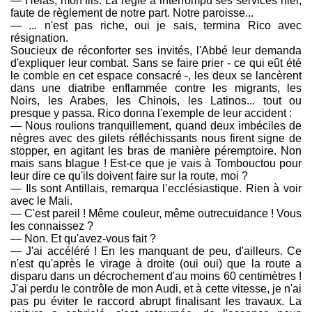
— Hélas, mon fils. La régie a interrompu ses services hier,
faute de règlement de notre part. Notre paroisse...
— ... n'est pas riche, oui je sais, termina Rico avec
résignation.
Soucieux de réconforter ses invités, l'Abbé leur demanda
d'expliquer leur combat. Sans se faire prier - ce qui eût été
le comble en cet espace consacré -, les deux se lancèrent
dans une diatribe enflammée contre les migrants, les
Noirs, les Arabes, les Chinois, les Latinos... tout ou
presque y passa. Rico donna l'exemple de leur accident :
— Nous roulions tranquillement, quand deux imbéciles de
nègres avec des gilets réfléchissants nous firent signe de
stopper, en agitant les bras de manière péremptoire. Non
mais sans blague ! Est-ce que je vais à Tombouctou pour
leur dire ce qu'ils doivent faire sur la route, moi ?
— Ils sont Antillais, remarqua l’ecclésiastique. Rien à voir
avec le Mali.
— C'est pareil ! Même couleur, même outrecuidance ! Vous
les connaissez ?
— Non. Et qu'avez-vous fait ?
— J'ai accéléré ! En les manquant de peu, d'ailleurs. Ce
n'est qu'après le virage à droite (oui oui) que la route a
disparu dans un décrochement d'au moins 60 centimètres !
J'ai perdu le contrôle de mon Audi, et à cette vitesse, je n'ai
pas pu éviter le raccord abrupt finalisant les travaux. La