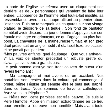
La porte de l'église se referma avec un claquement sec
derrière les deux personnages qui venaient de faire leur
entrée. L'apparence de l'homme était tout-à-fait insolite, sa
ressemblance avec un rat-taupe attirant au premier abord
l'attention. Puis on remarquait les coupures sur son visage
blafard, le désordre de sa tenue... Son fond de pantalon
semblait avoir disparu. La jeune femme s'appuyait sur son
épaule malingre en grimaçant, ce qui l'agaçait au plus haut
point. La chevelure de la malheureuse fumait, et son pied
droit présentait un angle inédit : il était soit luxé, soit cassé,
et ne posait pas par terre.
“Mes pauvres enfants, quel équipage ! Que vous arrive-t-il
?” La voix de stentor précédait un robuste prêtre qui
s'avançait vers eux à grands pas.
Le petit homme essuya son front couvert de sueur d'un
revers tremblant :
— Ma compagne et moi avons eu un accident. Nos
portables sont restés dans la voiture qui commençait à
brûler, bénie l'église qui semble être le seul lieu habité,
dans ce trou... Nous sommes de fervents catholiques.
Avez-vous un téléphone ?
— Hélas non, cette paroisse est très pauvre. Je suis le
Père Hémotte, Abbé en mission extraordinaire en ce lieu
pour remettre à l'épreuve mon humilité ! Mais avant toute