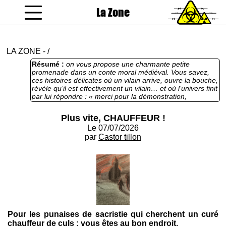
La Zone
coucou gamin
LA ZONE
-
/
Résumé :
on vous propose une charmante petite
promenade dans un conte moral médiéval. Vous savez,
ces histoires délicates où un vilain arrive, ouvre la bouche,
révèle qu’il est effectivement un vilain… et où l’univers finit
par lui répondre : « merci pour la démonstration,
maintenant on va gérer ». Ici, on suit Rico et Sarah, deux
adorables spécimens d’humanité en vadrouille, qui après
Plus vite, CHAUFFEUR !
avoir transformé une erreur de conduite en manifeste
Le 07/07/2026
politique ambulant, trouvent refuge dans une église. Le
principe est simple : le méchant révèle sa nature, la justice
par
Castor tillon
cosmique tombe, fin de l’histoire. On est dans la fable
punitive, avec une bonne dose de grotesque, de malaise
et de cruauté. Les personnages creusent eux-mêmes leur
tombe, puis sont surpris de découvrir qu’il y avait bien un
trou au bout. Une petite histoire où l’enfer n’arrive pas par
hasard.
Pour les punaises de sacristie qui cherchent un curé
chauffeur de culs : vous êtes au bon endroit.