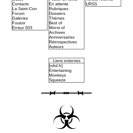
Contacts
En attente
URSS
La Saint-Con
Rubriques
Forum
Dossiers
Galeries
Thèmes
Foutoir
Best of
Erreur 503
Worst of
Archives
Anniversaires
Rétrospectives
Auteurs
Liens externes
[nihil.fr]
Entertaining
Monkeys
Squeeze