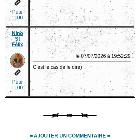
Pute
:
100
Nino
St
Félix
le 07/07/2026 à 19:52:29
C'est le cas de le dire)
Pute
:
100
= AJOUTER UN COMMENTAIRE =