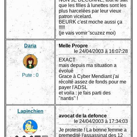
que les filles à lunettes sont les
plus harcelées par leur vieux
patron vicelard.
BEURK c'est moche aussi ça
!!!!!
(je vais vomir 'scuzez moi)
Daria
Melle Propre
le 24/04/2003 à 16:07:28
EXACT
mais depuis ma situation a
évolué
Pute :
0
Grace à Cyber Mendiant j'ai
récolté assez de fonds pour me
payer l'ADSL
et voila : je fais parti des
"nantis" !
Lapinchien
avocat de la defonce
le 24/04/2003 à 17:34:03
Je proteste ! La bonne femme a
premedité l'assassinat des 12