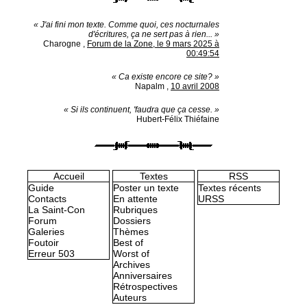
« J'ai fini mon texte. Comme quoi, ces nocturnales
d'écritures, ça ne sert pas à rien... »
Charogne
,
Forum de la Zone, le 9 mars 2025 à
00:49:54
« Ca existe encore ce site? »
Napalm
,
10 avril 2008
« Si ils continuent, 'faudra que ça cesse. »
Hubert-Félix Thiéfaine
Accueil
Textes
RSS
Guide
Poster un texte
Textes récents
Contacts
En attente
URSS
La Saint-Con
Rubriques
Forum
Dossiers
Galeries
Thèmes
Foutoir
Best of
Erreur 503
Worst of
Archives
Anniversaires
Rétrospectives
Auteurs