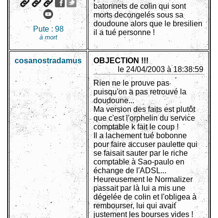
batonnets de colin qui sont
morts decongelés sous sa
doudoune alors que le bresilien
Pute :
98
il a tué personne !
à mort
cosanostradamus
OBJECTION !!!
le 24/04/2003 à 18:38:59
Rien ne le prouve pas
puisqu'on a pas retrouvé la
doudoune...
Ma version des faits est plutôt
que c'est l'orphelin du service
comptable k fait le coup !
Il a lachement tué bobonne
pour faire accuser paulette qui
se faisait sauter par le riche
comptable à Sao-paulo en
échange de l'ADSL...
Heureusement le Normalizer
passait par là lui a mis une
dégelée de colin et l'obligea à
rembourser, lui qui avait
justement les bourses vides !