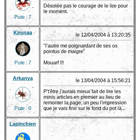
Désolée pas le courage de le lire pour
le moment.
Pute :
7
Kirunaa
le 12/04/2004 à 13:20:35
"l’autre me poignardant de ses os
pointus de maigre"
Pute :
7
Mouarf !!!
Arkanya
le 13/04/2004 à 15:56:21
P't'être j'aurais mieux fait de lire les
minis articles en premier au lieu de
remonter la page, un peu l'impression
Pute :
0
que je vais finir sur le fond du pot là...
Lapinchien