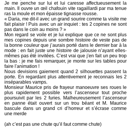
Je me penche sur lui et lui caresse affectueusement la
main. Il ouvre un œil chafouin vite ragaillardi par ma tenue
ras la moule et mon épaisse tignasse rousse.
« Daria, me dit-il avec un grand sourire comme ta visite me
fait plaisir ! Puis avec un air inquiet : tes 2 copines ne sont
pas dans le coin au moins ? »
Mon regard se voile et je lui explique que ce ne sont plus
mes copines depuis une sombre histoire de veste pas de
la bonne couleur que j’aurais porté dans le dernier bar à la
mode : en fait juste une histoire de jalousie n’ayant elles-
mêmes pas été invitées. C'est vrai que j'en fait un peu trop
la bas : je me fais remarquer, je monte sur les tables pour
faire l'animation !
Nous devisions gaiement quand 2 silhouettes passent la
porte. En regardant plus attentivement je reconnais les 2
inséparables vamps.
Monsieur Maurice pris de frayeur manoeuvre ses roues le
plus rapidement possible vers l’ascenseur tout proche
poursuivit par les 2 furies. Malheureusement l’ascenseur
en panne était ouvert sur un trou béant et M. Maurice
bascule dans un grand cri d’horreur et s’écrase comme
une merde
(ah c’est pas une chute qu’il faut comme chute)