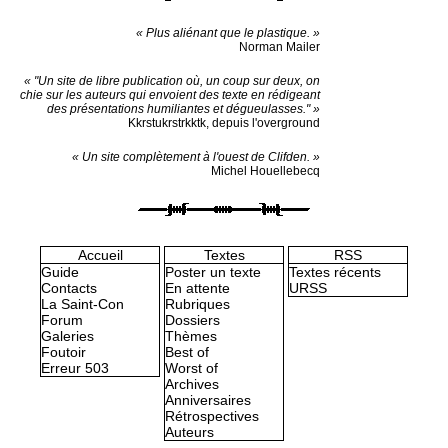
« Plus aliénant que le plastique. »
Norman Mailer
« "Un site de libre publication où, un coup sur deux, on
chie sur les auteurs qui envoient des texte en rédigeant
des présentations humiliantes et dégueulasses." »
Kkrstukrstrkktk, depuis l'overground
« Un site complètement à l'ouest de Clifden. »
Michel Houellebecq
Accueil
Textes
RSS
Guide
Poster un texte
Textes récents
Contacts
En attente
URSS
La Saint-Con
Rubriques
Forum
Dossiers
Galeries
Thèmes
Foutoir
Best of
Erreur 503
Worst of
Archives
Anniversaires
Rétrospectives
Auteurs