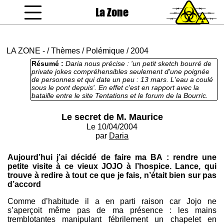
La Zone
coucou gamin
LA ZONE
-
/
Thèmes
/
Polémique
/
2004
Résumé :
Daria nous précise : 'un petit sketch bourré de
private jokes compréhensibles seulement d'une poignée
de personnes et qui date un peu : 13 mars. L'eau a coulé
sous le pont depuis'. En effet c'est en rapport avec la
bataille entre le site Tentations et le forum de la Bourric.
Texte accessibles seulement aux initiés et aux
mercenaires de forums donc...
Le secret de M. Maurice
Le 10/04/2004
par
Daria
Aujourd’hui j’ai décidé de faire ma BA : rendre une
petite visite à ce vieux JOJO à l’hospice. Lance, qui
trouve à redire à tout ce que je fais, n’était bien sur pas
d’accord
Comme d’habitude il a en parti raison car Jojo ne
s’aperçoit même pas de ma présence : les mains
tremblotantes manipulant fébrilement un chapelet en