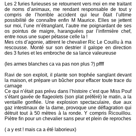
Les 2 furies furieuses se retournent vers moi en me traitant
de noms d’animaux, me rendant responsable de tout y
compris de l’horrible accident qui leur ôtait l’ultime
possibilité de connaître enfin M Maurice. Elles se jettent
sur moi, l’une m’étranglant, l’autre me poignardant de ses
os pointus de maigre, haranguées par l’infirmière chef,
entre nous une super pétasse celle la !
Mes cris d’agonie, attirent le chevalier Ric Le Couillu à ma
rescousse. Monté sur son destrier il galope en direction
des 3 furies et les embroche de sa lance valeureuse
(les armes blanches ca va pas non plus ?) pffff
Ravi de son exploit, il plante son trophée sanglant devant
la maison, et prépare un bûcher pour effacer toute trace du
carnage
Ce qui n’était pas prévu dans l’histoire c’est que Miss Pouf
s’étant gavée de flageolets (son plat préféré) le matin, a la
ventaille gonflée. Une explosion spectaculaire, due aux
gaz intestinaux de la dame, provoque une déflagration qui
détruit tout à 50 mètres à la ronde. Y compris Ricouillou.
Piètre fin pour un chevalier sans peur et plein de reproches
( a y est ! mais ca a été laborieux)