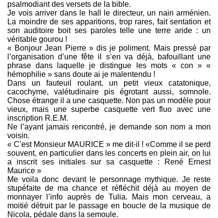
psalmodiant des versets de la bible.
Je vois arriver dans le hall le directeur, un nain arménien.
La moindre de ses apparitions, trop rares, fait sentation et
son auditoire boit ses paroles telle une terre aride : un
véritable gourou !
« Bonjour Jean Pierre » dis je poliment. Mais pressé par
l’organisation d’une fête il s’en va déjà, bafouillant une
phrase dans laquelle je distingue les mots « con » «
hémophilie » sans doute ai je malentendu !
Dans un fauteuil roulant, un petit vieux catatonique,
cacochyme, valétudinaire pis égrotant aussi, somnole.
Chose étrange il a une casquette. Non pas un modèle pour
vieux, mais une superbe casquette vert fluo avec une
inscription R.E.M.
Ne l’ayant jamais rencontré, je demande son nom a mon
voisin.
« C’est Monsieur MAURICE » me dit-il ! «Comme il se perd
souvent, en particulier dans les concerts en plein air, on lui
a inscrit ses initiales sur sa casquette : René Ernest
Maurice »
Me voila donc devant le personnage mythique. Je reste
stupéfaite de ma chance et réfléchit déjà au moyen de
monnayer l’info auprès de Tulia. Mais mon cerveau, a
moitié détruit par le passage en boucle de la musique de
Nicola, pédale dans la semoule.