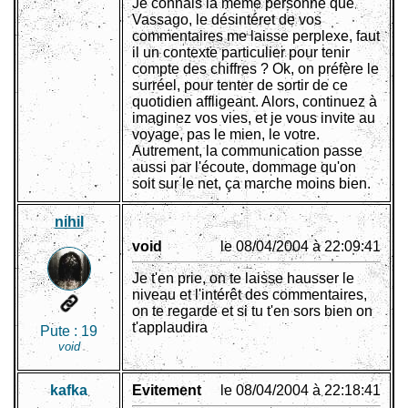
Je connais la meme personne que
Vassago, le désintéret de vos
commentaires me laisse perplexe, faut
il un contexte particulier pour tenir
compte des chiffres ? Ok, on préfère le
surréel, pour tenter de sortir de ce
quotidien affligeant. Alors, continuez à
imaginez vos vies, et je vous invite au
voyage, pas le mien, le votre.
Autrement, la communication passe
aussi par l'écoute, dommage qu'on
soit sur le net, ça marche moins bien.
nihil
void
le 08/04/2004 à 22:09:41
Je t'en prie, on te laisse hausser le
niveau et l'intérêt des commentaires,
on te regarde et si tu t'en sors bien on
t'applaudira
Pute :
19
void
kafka
Evitement
le 08/04/2004 à 22:18:41