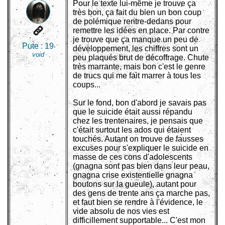
Pour le texte lui-même je trouve ça
très bon, ça fait du bien un bon coup
de polémique rentre-dedans pour
remettre les idées en place. Par contre
je trouve que ça manque un peu de
Pute :
19
développement, les chiffres sont un
void
peu plaqués brut de décoffrage. Chute
très marrante, mais bon c'est le genre
de trucs qui me fait marrer à tous les
coups...
Sur le fond, bon d'abord je savais pas
que le suicide était aussi répandu
chez les trentenaires, je pensais que
c'était surtout les ados qui étaient
touchés. Autant on trouve de fausses
excuses pour s'expliquer le suicide en
masse de ces cons d'adolescents
(gnagna sont pas bien dans leur peau,
gnagna crise existentielle gnagna
boutons sur la gueule), autant pour
des gens de trente ans ça marche pas,
et faut bien se rendre à l'évidence, le
vide absolu de nos vies est
difficillement supportable... C'est mon