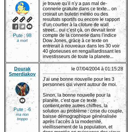
je trouve qu'il n'y a pas mal de
connerie gratuite dans ce texte... on
croirait un buletin météo ou des
resultats sportifs ou encore le rapport
d'un courtier à la cloture de wall
street... oui c'est çà, on devrait tenir
compte de la connerie dans l'indice
Pute :
98
Dow Jones, gràce à ce texte on
à mort
entrerait à nouveaux dans les 30 voir
40 glorieuses en rengaillardissant les
investisseurs de toute la planete...
Dourak
le 07/04/2004 à 01:15:28
Smerdiakov
J'ai une bonne nouvelle pour les 3
personnes qui vivent autour de moi.
Sinon, la bonne nouvelle pour la
planète, c'est que ce texte
contient,entre autres chiffres, la
Pute :
-6
solution au problème : crise du couple,
ma non
baisse démographique généralisée
troppo
après l'accès à la modernité,
vieillissement de la population, et