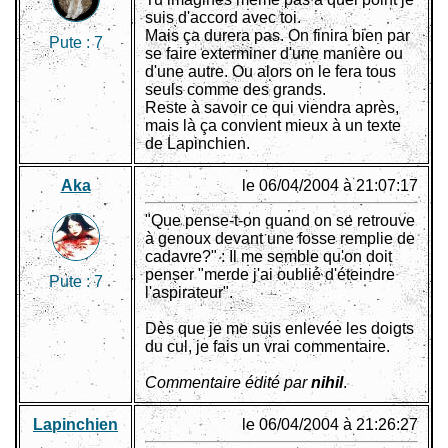
suis d'accord avec toi.
Mais ça durera pas. On finira bien par
Pute :
7
se faire exterminer d'une manière ou
d'une autre. Ou alors on le fera tous
seuls comme des grands.
Reste à savoir ce qui viendra après,
mais là ça convient mieux à un texte
de Lapinchien.
Aka
le 06/04/2004 à 21:07:17
"Que pense-t-on quand on se retrouve
à genoux devant une fosse remplie de
cadavre?" : Il me semble qu'on doit
penser "merde j'ai oublié d'éteindre
Pute :
7
l'aspirateur".
Dès que je me suis enlevée les doigts
du cul, je fais un vrai commentaire.
Commentaire édité par
nihil
.
Lapinchien
le 06/04/2004 à 21:26:27