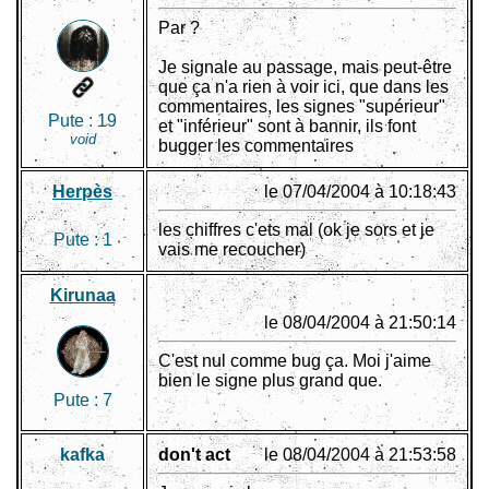
Par ?
Je signale au passage, mais peut-être
que ça n'a rien à voir ici, que dans les
commentaires, les signes "supérieur"
Pute :
19
et "inférieur" sont à bannir, ils font
void
bugger les commentaires
Herpès
le 07/04/2004 à 10:18:43
les chiffres c'ets mal (ok je sors et je
Pute :
1
vais me recoucher)
Kirunaa
le 08/04/2004 à 21:50:14
C'est nul comme bug ça. Moi j'aime
bien le signe plus grand que.
Pute :
7
kafka
don't act
le 08/04/2004 à 21:53:58