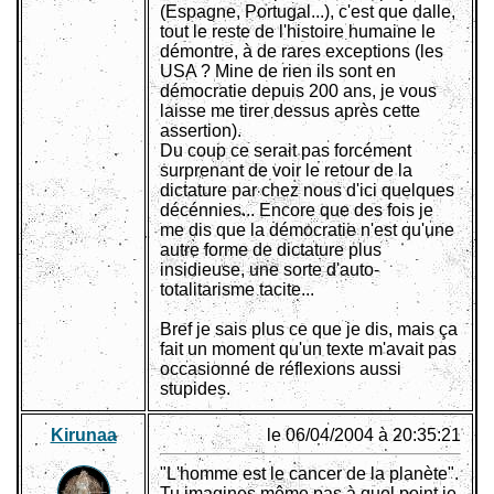
(Espagne, Portugal...), c'est que dalle,
tout le reste de l'histoire humaine le
démontre, à de rares exceptions (les
USA ? Mine de rien ils sont en
démocratie depuis 200 ans, je vous
laisse me tirer dessus après cette
assertion).
Du coup ce serait pas forcément
surprenant de voir le retour de la
dictature par chez nous d'ici quelques
décénnies... Encore que des fois je
me dis que la démocratie n'est qu'une
autre forme de dictature plus
insidieuse, une sorte d'auto-
totalitarisme tacite...
Bref je sais plus ce que je dis, mais ça
fait un moment qu'un texte m'avait pas
occasionné de réflexions aussi
stupides.
Kirunaa
le 06/04/2004 à 20:35:21
"L'homme est le cancer de la planète".
Tu imagines même pas à quel point je