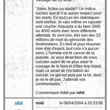
"Alors, fiction ou réalité? Un indice,
sachez que je n'ai aucun respect pour
les morts. En tout cas les statistiques
sont réelles. Je vais même en rajouter
une couche: Alquaida a du faire 3000
ou 4000 morts avec leurs differents
attentats. Ils sont loin, très loin des 13
millions de mort du génocide des
Amérindiens. En bref et pour résumer
mon état d'esprit, tout cela n'a aucun
sens. L'homme est le cancer de la
planete. Je vous dirait bien de vous
suicider avant de ne plus avoir le
courage de le faire et d'être trop blasé,
mais ca serait de l'incitation au
suicide, ce qui est puni par la loi, donc
je ne le dit pas. J'attends vos
commentaires."
Commentaire édité par
nihil
.
nihil
void
le 06/04/2004 à 20:33:08