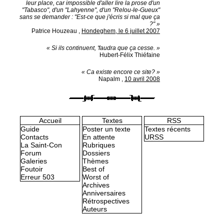
leur place, car impossible d'aller lire la prose d'un
"Tabasco", d'un "Lahyenne", d'un "Relou-le-Gueux"
sans se demander : "Est-ce que j'écris si mal que ça
?" »
Patrice Houzeau
,
Hondeghem, le 6 juillet 2007
« Si ils continuent, 'faudra que ça cesse. »
Hubert-Félix Thiéfaine
« Ca existe encore ce site? »
Napalm
,
10 avril 2008
Accueil
Textes
RSS
Guide
Poster un texte
Textes récents
Contacts
En attente
URSS
La Saint-Con
Rubriques
Forum
Dossiers
Galeries
Thèmes
Foutoir
Best of
Erreur 503
Worst of
Archives
Anniversaires
Rétrospectives
Auteurs