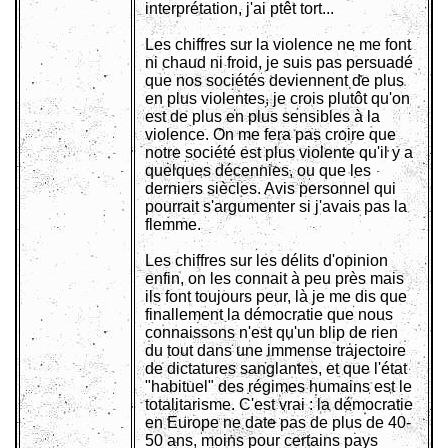
interprétation, j'ai ptêt tort...
Les chiffres sur la violence ne me font
ni chaud ni froid, je suis pas persuadé
que nos sociétés deviennent de plus
en plus violentes, je crois plutôt qu'on
est de plus en plus sensibles à la
violence. On me fera pas croire que
notre société est plus violente qu'il y a
quelques décennies, ou que les
derniers siècles. Avis personnel qui
pourrait s'argumenter si j'avais pas la
flemme.
Les chiffres sur les délits d'opinion
enfin, on les connait à peu près mais
ils font toujours peur, là je me dis que
finallement la démocratie que nous
connaissons n'est qu'un blip de rien
du tout dans une immense trajectoire
de dictatures sanglantes, et que l'état
"habituel" des régimes humains est le
totalitarisme. C'est vrai : la démocratie
en Europe ne date pas de plus de 40-
50 ans, moins pour certains pays