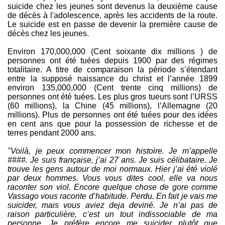
suicide chez les jeunes sont devenus la deuxième cause
de décès à l'adolescence, après les accidents de la route.
Le suicide est en passe de devenir la première cause de
décès chez les jeunes.
Environ 170,000,000 (Cent soixante dix millions ) de
personnes ont été tuées depuis 1900 par des régimes
totalitaire. A titre de comparaison la période s’étendant
entre la supposé naissance du christ et l’année 1899
environ 135,000,000 (Cent trente cinq millions) de
personnes ont été tuées. Les plus gros tueurs sont l’URSS
(60 millions), la Chine (45 millions), l’Allemagne (20
millions). Plus de personnes ont été tuées pour des idées
en cent ans que pour la possession de richesse et de
terres pendant 2000 ans.
"Voilà, je peux commencer mon histoire. Je m’appelle
####. Je suis française, j’ai 27 ans. Je suis célibataire. Je
trouve les gens autour de moi normaux. Hier j’ai été violé
par deux hommes. Vous vous dites cool, elle va nous
raconter son viol. Encore quelque chose de gore comme
Vassago vous raconte d’habitude. Perdu. En fait je vais me
suicider, mais vous aviez deja deviné. Je n’ai pas de
raison particulière, c’est un tout indissociable de ma
personne. Je préfère encore me suicider plutôt que