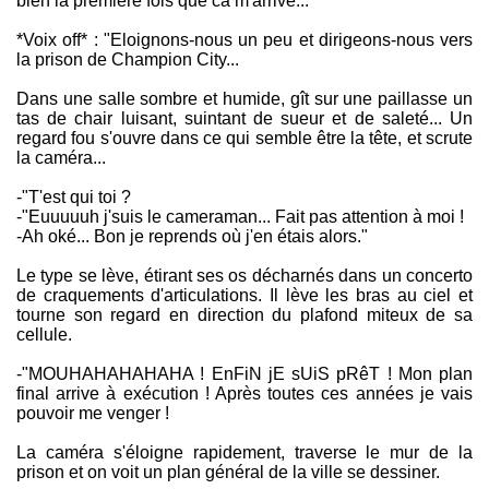
bien la première fois que ca m'arrive...
*Voix off* : "Eloignons-nous un peu et dirigeons-nous vers
la prison de Champion City...
Dans une salle sombre et humide, gît sur une paillasse un
tas de chair luisant, suintant de sueur et de saleté... Un
regard fou s'ouvre dans ce qui semble être la tête, et scrute
la caméra...
-"T'est qui toi ?
-"Euuuuuh j'suis le cameraman... Fait pas attention à moi !
-Ah oké... Bon je reprends où j'en étais alors."
Le type se lève, étirant ses os décharnés dans un concerto
de craquements d'articulations. Il lève les bras au ciel et
tourne son regard en direction du plafond miteux de sa
cellule.
-"MOUHAHAHAHAHA ! EnFiN jE sUiS pRêT ! Mon plan
final arrive à exécution ! Après toutes ces années je vais
pouvoir me venger !
La caméra s'éloigne rapidement, traverse le mur de la
prison et on voit un plan général de la ville se dessiner.