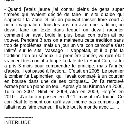
-"Quand j'etais jeune j'ai connu pleins de gens super
timbrés qui avaient décidé de faire un site ouaibe qui
s'appelait la Zone et où on pouvait laisser libre court à
notre imagination. Tous les ans, on avait une tradition, on
devait faire un texte dans lequel on devait raconter
comment on avait brûlé la plus beau con qu'on ait pu
trouver. Pendant 3 ans on a maintenu cette tradition sans
trop de problèmes, mais un jour un vrai con camouflé s'est
infiltré sur le site, Vassago il s'appelait, et il a pris la
tradition trop au sérieux. La première année, vu qu'il était
vraiment très con, il a loupé la date de la Saint Con, ca lui
a pris 3 mois pour comprendre le principe, mais l'année
d'après, il est passé à l'action... C'était en 2005. Le premier
à tomber fut Lapinchien, qui l'avait comparé à un courtier
en bourse dans une de ses critiques... On l'a retrouvé
écrasé par un piano en feu... Apres y'a eu Kirunaa en 2006,
Tulia en 2007, Nihil en 2008, Aka en 2009, Herpès en
2010... J'ai failli y passer en 2011, mais il m'a loupé. Ce
con était tellement con qu'il avait même pas compris qu'il
fallait nous faire cramer... Il a tué tout le monde avec ........
--------------------
INTERLUDE
--------------------