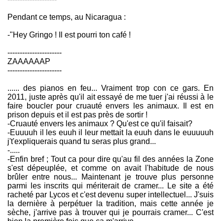
Pendant ce temps, au Nicaragua :
-"Hey Gringo ! Il est pourri ton café !
----------------------
ZAAAAAAP
----------------------
...... des pianos en feu... Vraiment trop con ce gars. En
2011, juste après qu'il ait essayé de me tuer j'ai réussi à le
faire boucler pour cruauté envers les animaux. Il est en
prison depuis et il est pas près de sortir !
-Cruauté envers les animaux ? Qu'est ce qu'il faisait?
-Euuuuh il les euuh il leur mettait la euuh dans le euuuuuh
j't'expliquerais quand tu seras plus grand...
-.....
-Enfin bref ; Tout ca pour dire qu'au fil des années la Zone
s'est dépeuplée, et comme on avait l'habitude de nous
brûler entre nous... Maintenant je trouve plus personne
parmi les inscrits qui mériterait de cramer... Le site a été
racheté par Lycos et c'est devenu super intellectuel... J'suis
la dernière à perpétuer la tradition, mais cette année je
sèche, j'arrive pas à trouver qui je pourrais cramer... C'est