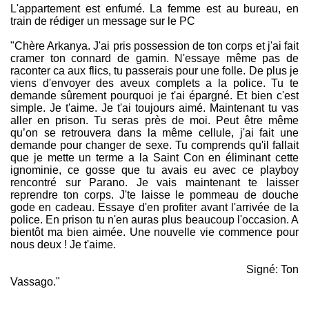
L'appartement est enfumé. La femme est au bureau, en
train de rédiger un message sur le PC
"Chère Arkanya. J'ai pris possession de ton corps et j'ai fait
cramer ton connard de gamin. N'essaye même pas de
raconter ca aux flics, tu passerais pour une folle. De plus je
viens d'envoyer des aveux complets a la police. Tu te
demande sûrement pourquoi je t'ai épargné. Et bien c'est
simple. Je t'aime. Je t'ai toujours aimé. Maintenant tu vas
aller en prison. Tu seras près de moi. Peut être même
qu’on se retrouvera dans la même cellule, j'ai fait une
demande pour changer de sexe. Tu comprends qu'il fallait
que je mette un terme a la Saint Con en éliminant cette
ignominie, ce gosse que tu avais eu avec ce playboy
rencontré sur Parano. Je vais maintenant te laisser
reprendre ton corps. J'te laisse le pommeau de douche
gode en cadeau. Essaye d'en profiter avant l'arrivée de la
police. En prison tu n'en auras plus beaucoup l'occasion. A
bientôt ma bien aimée. Une nouvelle vie commence pour
nous deux ! Je t'aime.
Signé: Ton
Vassago."