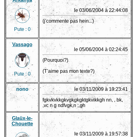
le 03/06/2004 à 22:44:08
(j'commente pas hein...)
Pute :
0
Vassago
le 05/06/2004 à 02:24:45
(Pourquoi?)
(T'aime pas mon texte?)
Pute :
0
nono
le 03/11/2009 à 19:23:41
fgkvkvkkgkvgkgkgktgkvikkgh nn, , bk,
,vc n g ndfvgk,n ;,gh
Glaüx-le-
Chouette
le 03/11/2009 à 19:57:38