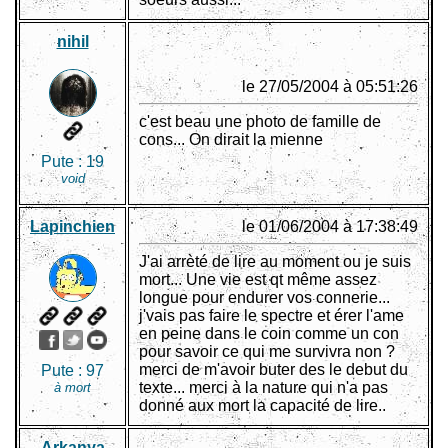
nihil
le 27/05/2004 à 05:51:26
c'est beau une photo de famille de
cons... On dirait la mienne
Pute :
19
void
Lapinchien
le 01/06/2004 à 17:38:49
J'ai arrèté de lire au moment ou je suis
mort... Une vie est qt même assez
longue pour endurer vos connerie...
j'vais pas faire le spectre et érer l'ame
en peine dans le coin comme un con
pour savoir ce qui me survivra non ?
merci de m'avoir buter des le debut du
Pute :
97
texte... merci à la nature qui n'a pas
à mort
donné aux mort la capacité de lire..
Arkanya