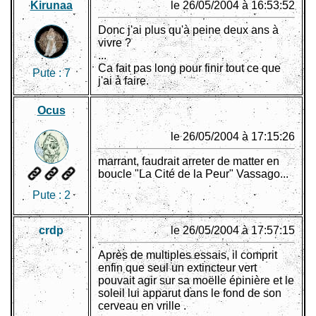
Kirunaa
le 26/05/2004 à 16:53:52
Donc j'ai plus qu'à peine deux ans à
vivre ?
...
Ca fait pas long pour finir tout ce que
Pute :
7
j'ai à faire.
Ocus
le 26/05/2004 à 17:15:26
marrant, faudrait arreter de matter en
boucle "La Cité de la Peur" Vassago...
Pute :
2
crdp
le 26/05/2004 à 17:57:15
Après de multiples essais, il comprit
enfin que seul un extincteur vert
pouvait agir sur sa moëlle épinière et le
soleil lui apparut dans le fond de son
cerveau en vrille .