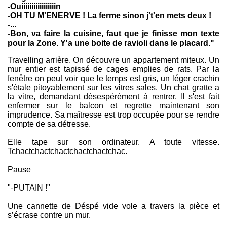
-Ouiiiiiiiiiiiiiiiiin
-OH TU M'ENERVE ! La ferme sinon j't'en mets deux !
-...
-Bon, va faire la cuisine, faut que je finisse mon texte
pour la Zone. Y'a une boite de ravioli dans le placard."
Travelling arrière. On découvre un appartement miteux. Un
mur entier est tapissé de cages emplies de rats. Par la
fenêtre on peut voir que le temps est gris, un léger crachin
s'étale pitoyablement sur les vitres sales. Un chat gratte a
la vitre, demandant désespérément à rentrer. Il s'est fait
enfermer sur le balcon et regrette maintenant son
imprudence. Sa maîtresse est trop occupée pour se rendre
compte de sa détresse.
Elle tape sur son ordinateur. A toute vitesse.
Tchactchactchactchactchactchac.
Pause
"-PUTAIN !"
Une cannette de Déspé vide vole a travers la pièce et
s’écrase contre un mur.