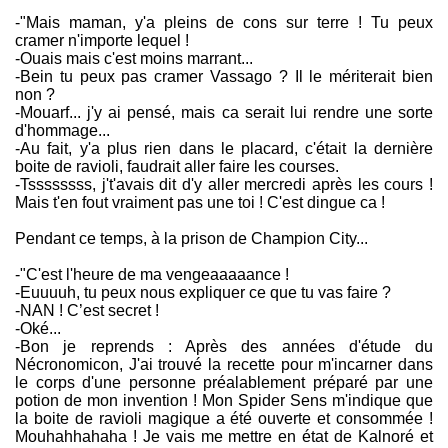
-"Mais maman, y'a pleins de cons sur terre ! Tu peux
cramer n'importe lequel !
-Ouais mais c'est moins marrant...
-Bein tu peux pas cramer Vassago ? Il le mériterait bien
non ?
-Mouarf... j'y ai pensé, mais ca serait lui rendre une sorte
d'hommage...
-Au fait, y'a plus rien dans le placard, c'était la dernière
boite de ravioli, faudrait aller faire les courses.
-Tssssssss, j't'avais dit d'y aller mercredi après les cours !
Mais t'en fout vraiment pas une toi ! C'est dingue ca !
Pendant ce temps, à la prison de Champion City...
-"C'est l'heure de ma vengeaaaaance !
-Euuuuh, tu peux nous expliquer ce que tu vas faire ?
-NAN ! C’est secret !
-Oké...
-Bon je reprends : Après des années d'étude du
Nécronomicon, J'ai trouvé la recette pour m'incarner dans
le corps d'une personne préalablement préparé par une
potion de mon invention ! Mon Spider Sens m'indique que
la boite de ravioli magique a été ouverte et consommée !
Mouhahhahaha ! Je vais me mettre en état de Kalnoré et