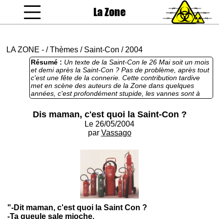
La Zone
coucou gamin
LA ZONE
-
/
Thèmes
/
Saint-Con
/
2004
Résumé :
Un texte de la Saint-Con le 26 Mai soit un mois
et demi après la Saint-Con ? Pas de problème, après tout
c'est une fête de la connerie. Cette contribution tardive
met en scène des auteurs de la Zone dans quelques
années, c'est profondément stupide, les vannes sont à
chier, bref Vassago ferait une belle victime pour la Saint-
Con de l'année prochaine.
Dis maman, c'est quoi la Saint-Con ?
Le 26/05/2004
par
Vassago
"-Dit maman, c'est quoi la Saint Con ?
-Ta gueule sale mioche.