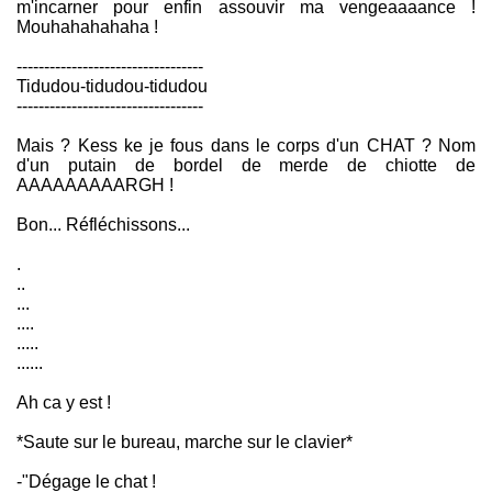
m'incarner pour enfin assouvir ma vengeaaaance !
Mouhahahahaha !
----------------------------------
Tidudou-tidudou-tidudou
----------------------------------
Mais ? Kess ke je fous dans le corps d'un CHAT ? Nom
d'un putain de bordel de merde de chiotte de
AAAAAAAAARGH !
Bon... Réfléchissons...
.
..
...
....
.....
......
Ah ca y est !
*Saute sur le bureau, marche sur le clavier*
-"Dégage le chat !