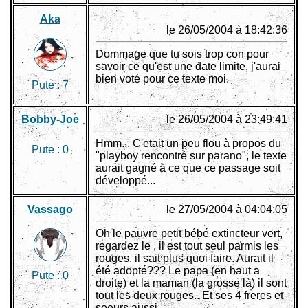
Aka
le 26/05/2004 à 18:42:36
Dommage que tu sois trop con pour
savoir ce qu'est une date limite, j'aurai
bien voté pour ce texte moi.
Pute :
7
Bobby-Joe
le 26/05/2004 à 23:49:41
Hmm... C'etait un peu flou à propos du
Pute :
0
"playboy rencontré sur parano", le texte
aurait gagné à ce que ce passage soit
développé...
Vassago
le 27/05/2004 à 04:04:05
Oh le pauvre petit bébé extincteur vert,
regardez le , il est tout seul parmis les
rouges, il sait plus quoi faire. Aurait il
été adopté??? Le papa (en haut a
Pute :
0
droite) et la maman (la grosse là) il sont
tout les deux rouges.. Et ses 4 freres et
soeurs aussi...