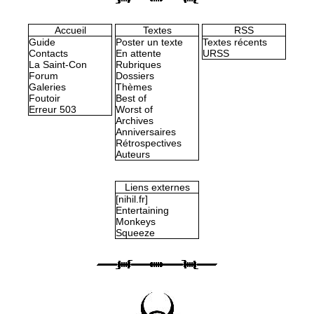
Accueil
Textes
RSS
Guide
Poster un texte
Textes récents
Contacts
En attente
URSS
La Saint-Con
Rubriques
Forum
Dossiers
Galeries
Thèmes
Foutoir
Best of
Erreur 503
Worst of
Archives
Anniversaires
Rétrospectives
Auteurs
Liens externes
[nihil.fr]
Entertaining
Monkeys
Squeeze