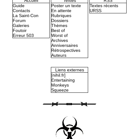
Accueil
Textes
RSS
Guide
Poster un texte
Textes récents
Contacts
En attente
URSS
La Saint-Con
Rubriques
Forum
Dossiers
Galeries
Thèmes
Foutoir
Best of
Erreur 503
Worst of
Archives
Anniversaires
Rétrospectives
Auteurs
Liens externes
[nihil.fr]
Entertaining
Monkeys
Squeeze