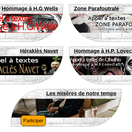
Hommage à H.G Wells
Zone Parafoutrale
Héraklès Navet
Hommage à H.P. Lovec
Les misères de notre temps
Participer