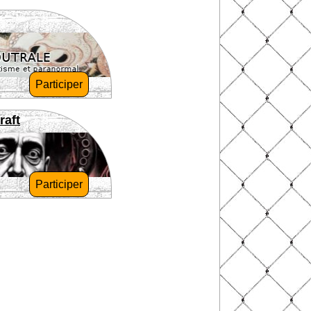
Participer
raft
Participer