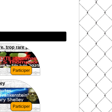
re, trop rare pour
on)
Participer
ley
Participer