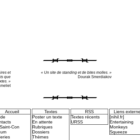
ires et
« Un site de standing et de bites molles. »
ts que
Dourak Smerdiakov
xtes. »
ameliet
Accueil
Textes
RSS
Liens extern
ide
Poster un texte
Textes récents
[nihil.fr]
tacts
En attente
URSS
Entertaining
Saint-Con
Rubriques
Monkeys
rum
Dossiers
Squeeze
eries
Thèmes