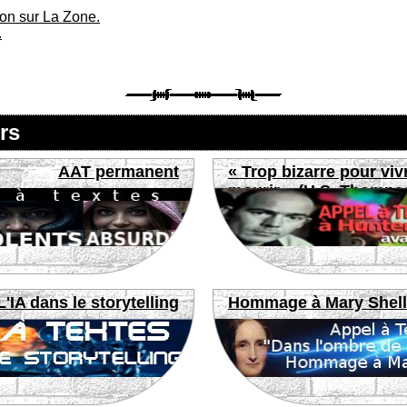
ion sur La Zone.
.
rs
AAT permanent
« Trop bizarre pour viv
mourir » (H.S. Thomps
L'IA dans le storytelling
Hommage à Mary Shel