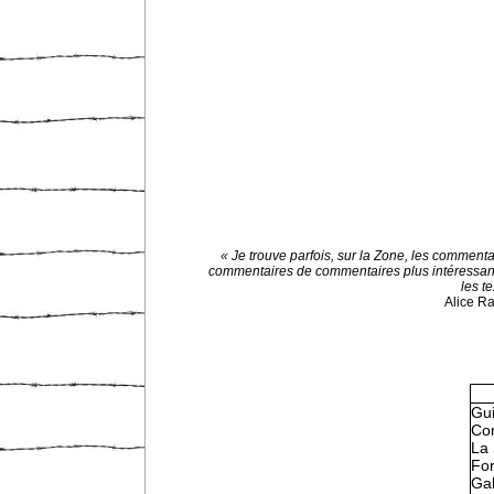
« Je trouve parfois, sur la Zone, les commenta
commentaires de commentaires plus intéressan
les te
Alice R
Gu
Con
La 
Fo
Gal