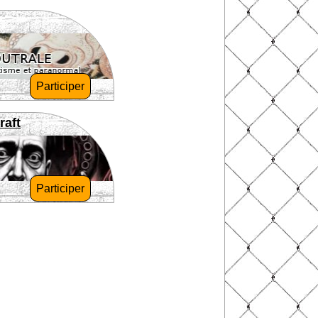
Participer
raft
Participer