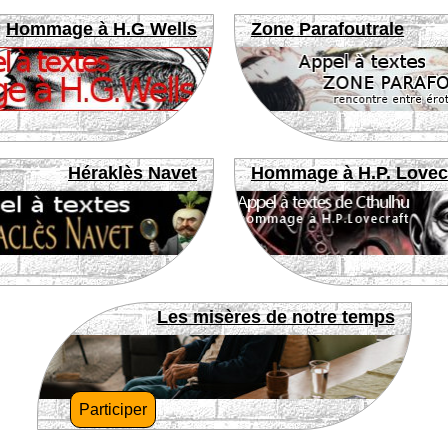
Hommage à H.G Wells
Zone Parafoutrale
Héraklès Navet
Hommage à H.P. Lovec
Les misères de notre temps
Participer