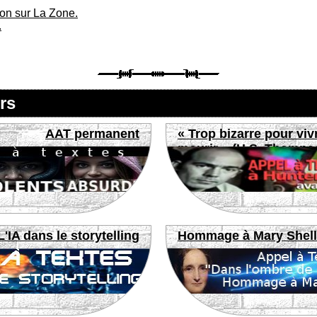
ion sur La Zone.
.
rs
AAT permanent
« Trop bizarre pour viv
mourir » (H.S. Thomps
L'IA dans le storytelling
Hommage à Mary Shel