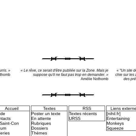
rris. »
« Le rêve, ce serait d'être publiée sur la Zone. Mais je
« "Un site d
othomb
suppose qu'il ne faut pas trop en demander. »
chie sur les
Amélie Nothomb
des pré
Accueil
Textes
RSS
Liens extern
ide
Poster un texte
Textes récents
[nihil.fr]
tacts
En attente
URSS
Entertaining
Saint-Con
Rubriques
Monkeys
rum
Dossiers
Squeeze
eries
Thèmes