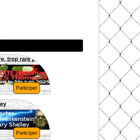
re, trop rare pour
on)
Participer
ley
Participer