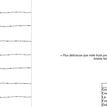
« Plus délicieuse que mille fruits pou
Amélie N
Gu
Con
La 
Fo
Gal