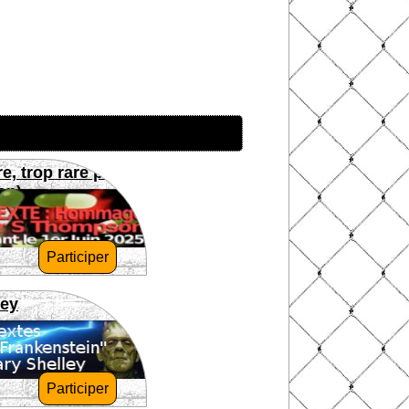
re, trop rare pour
on)
Participer
ley
Participer