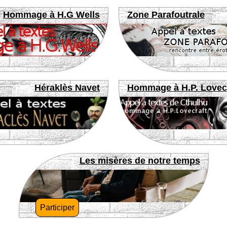
Hommage à H.G Wells
Zone Parafoutrale
Héraklès Navet
Hommage à H.P. Lovec
Les misères de notre temps
Participer