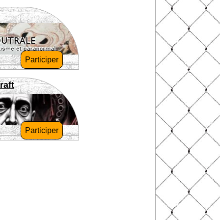
Participer
raft
Participer