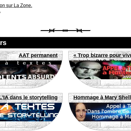
ion sur La Zone.
.
rs
AAT permanent
« Trop bizarre pour viv
mourir » (H.S. Thomps
L'IA dans le storytelling
Hommage à Mary Shel