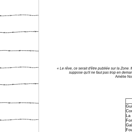
« Le rêve, ce serait d'être publiée sur la Zone. 
suppose qu'il ne faut pas trop en dema
Amélie N
Gu
Con
La 
Fo
Gal
Fou