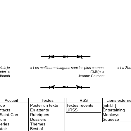
Mais je
« Les meilleures blagues sont les plus courtes.
« La Zon
nder. »
CMV,s. »
othomb
Jeanne Calment
Accueil
Textes
RSS
Liens extern
ide
Poster un texte
Textes récents
[nihil.fr]
tacts
En attente
URSS
Entertaining
Saint-Con
Rubriques
Monkeys
rum
Dossiers
Squeeze
eries
Thèmes
toir
Best of