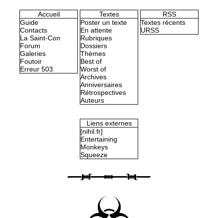
Accueil
Textes
RSS
Guide
Poster un texte
Textes récents
Contacts
En attente
URSS
La Saint-Con
Rubriques
Forum
Dossiers
Galeries
Thèmes
Foutoir
Best of
Erreur 503
Worst of
Archives
Anniversaires
Rétrospectives
Auteurs
Liens externes
[nihil.fr]
Entertaining
Monkeys
Squeeze