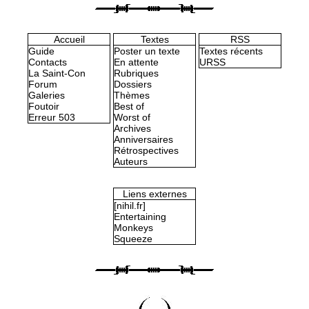
Accueil
Textes
RSS
Guide
Poster un texte
Textes récents
Contacts
En attente
URSS
La Saint-Con
Rubriques
Forum
Dossiers
Galeries
Thèmes
Foutoir
Best of
Erreur 503
Worst of
Archives
Anniversaires
Rétrospectives
Auteurs
Liens externes
[nihil.fr]
Entertaining
Monkeys
Squeeze