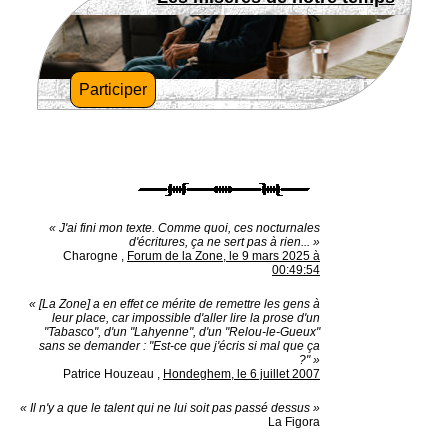
Participer
« J'ai fini mon texte. Comme quoi, ces nocturnales
d'écritures, ça ne sert pas à rien... »
Charogne
,
Forum de la Zone, le 9 mars 2025 à
00:49:54
« [La Zone] a en effet ce mérite de remettre les gens à
leur place, car impossible d'aller lire la prose d'un
"Tabasco", d'un "Lahyenne", d'un "Relou-le-Gueux"
sans se demander : "Est-ce que j'écris si mal que ça
?" »
Patrice Houzeau
,
Hondeghem, le 6 juillet 2007
« Il n'y a que le talent qui ne lui soit pas passé dessus »
La Figora