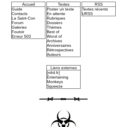
Accueil
Textes
RSS
Guide
Poster un texte
Textes récents
Contacts
En attente
URSS
La Saint-Con
Rubriques
Forum
Dossiers
Galeries
Thèmes
Foutoir
Best of
Erreur 503
Worst of
Archives
Anniversaires
Rétrospectives
Auteurs
Liens externes
[nihil.fr]
Entertaining
Monkeys
Squeeze