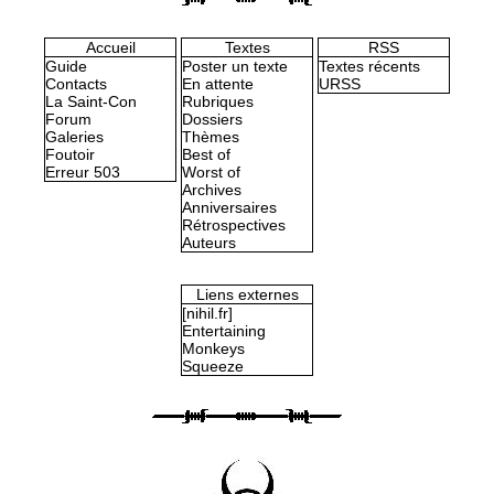
Accueil
Textes
RSS
Guide
Poster un texte
Textes récents
Contacts
En attente
URSS
La Saint-Con
Rubriques
Forum
Dossiers
Galeries
Thèmes
Foutoir
Best of
Erreur 503
Worst of
Archives
Anniversaires
Rétrospectives
Auteurs
Liens externes
[nihil.fr]
Entertaining
Monkeys
Squeeze