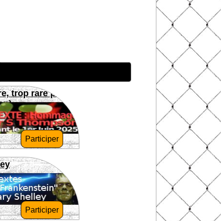
re, trop rare pour
on)
Participer
ley
Participer