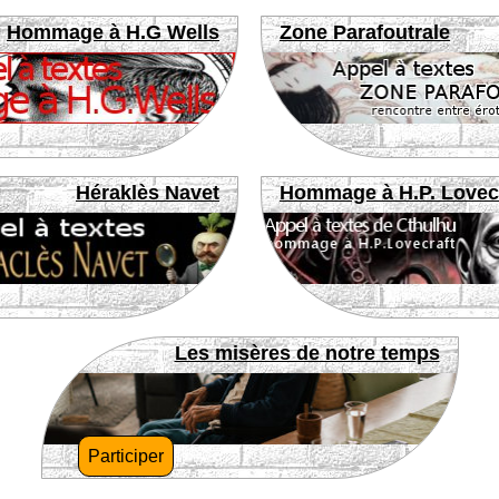
Hommage à H.G Wells
Zone Parafoutrale
Héraklès Navet
Hommage à H.P. Lovec
Les misères de notre temps
Participer