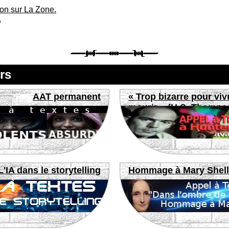
ion sur La Zone.
.
rs
AAT permanent
« Trop bizarre pour viv
mourir » (H.S. Thomps
L'IA dans le storytelling
Hommage à Mary Shel