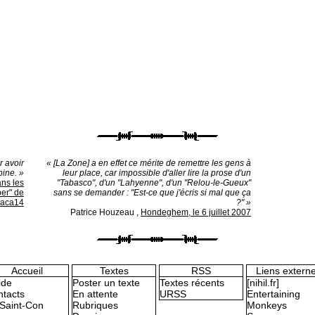
r avoir
« [La Zone] a en effet ce mérite de remettre les gens à
pine. »
leur place, car impossible d'aller lire la prose d'un
ans les
"Tabasco", d'un "Lahyenne", d'un "Relou-le-Gueux"
per" de
sans se demander : "Est-ce que j'écris si mal que ça
caca14
?" »
Patrice Houzeau
,
Hondeghem, le 6 juillet 2007
Accueil
Textes
RSS
Liens extern
ide
Poster un texte
Textes récents
[nihil.fr]
tacts
En attente
URSS
Entertaining
Saint-Con
Rubriques
Monkeys