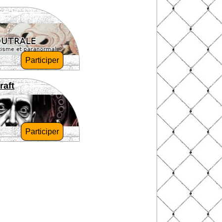
Participer
raft
Participer