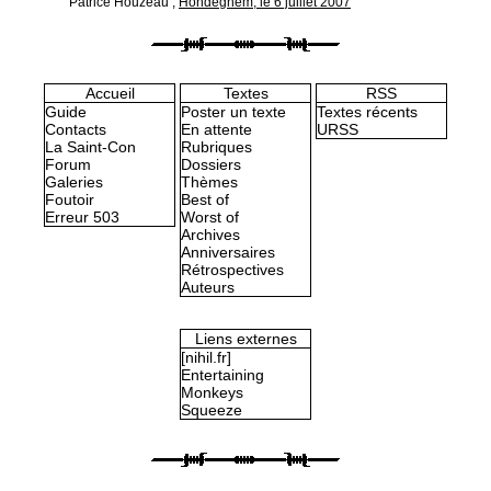
Patrice Houzeau
,
Hondeghem, le 6 juillet 2007
Accueil
Textes
RSS
Guide
Poster un texte
Textes récents
Contacts
En attente
URSS
La Saint-Con
Rubriques
Forum
Dossiers
Galeries
Thèmes
Foutoir
Best of
Erreur 503
Worst of
Archives
Anniversaires
Rétrospectives
Auteurs
Liens externes
[nihil.fr]
Entertaining
Monkeys
Squeeze