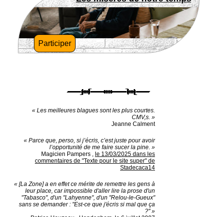
Participer
« Les meilleures blagues sont les plus courtes.
CMV,s. »
Jeanne Calment
« Parce que, perso, si j’écris, c’est juste pour avoir
l’opportunité de me faire sucer la pine. »
Magicien Pampers
,
le 13/03/2025 dans les
commentaires de "Texte pour le site super" de
Stadecaca14
« [La Zone] a en effet ce mérite de remettre les gens à
leur place, car impossible d'aller lire la prose d'un
"Tabasco", d'un "Lahyenne", d'un "Relou-le-Gueux"
sans se demander : "Est-ce que j'écris si mal que ça
?" »