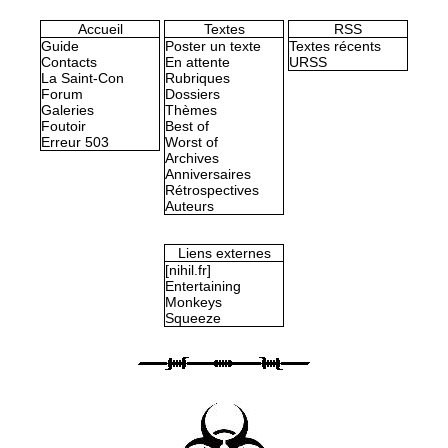
Accueil
Textes
RSS
Guide
Poster un texte
Textes récents
Contacts
En attente
URSS
La Saint-Con
Rubriques
Forum
Dossiers
Galeries
Thèmes
Foutoir
Best of
Erreur 503
Worst of
Archives
Anniversaires
Rétrospectives
Auteurs
Liens externes
[nihil.fr]
Entertaining
Monkeys
Squeeze