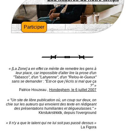
Participer
« [La Zone] a en effet ce mérite de remettre les gens à
leur place, car impossible d'aller lire la prose d'un
"Tabasco", d'un "Lahyenne", d'un "Relou-le-Gueux"
sans se demander : "Est-ce que j'écris si mal que ça
?" »
Patrice Houzeau
,
Hondeghem, le 6 juillet 2007
« "Un site de libre publication où, un coup sur deux, on
chie sur les auteurs qui envoient des texte en rédigeant
des présentations humiliantes et dégueulasses." »
Kkrstukrstrkktk, depuis l'overground
« Il n'y a que le talent qui ne lui soit pas passé dessus »
La Figora