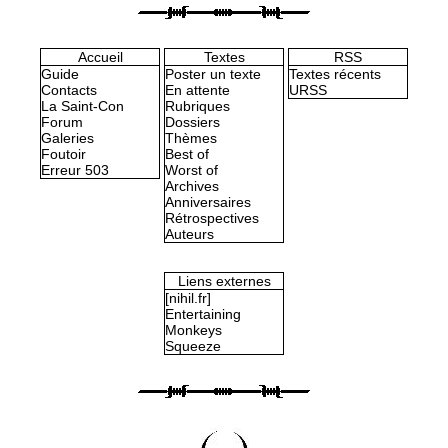
Accueil
Textes
RSS
Guide
Poster un texte
Textes récents
Contacts
En attente
URSS
La Saint-Con
Rubriques
Forum
Dossiers
Galeries
Thèmes
Foutoir
Best of
Erreur 503
Worst of
Archives
Anniversaires
Rétrospectives
Auteurs
Liens externes
[nihil.fr]
Entertaining
Monkeys
Squeeze