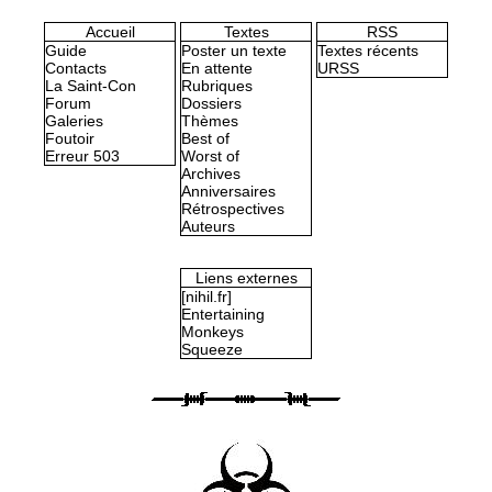
Accueil
Textes
RSS
Guide
Poster un texte
Textes récents
Contacts
En attente
URSS
La Saint-Con
Rubriques
Forum
Dossiers
Galeries
Thèmes
Foutoir
Best of
Erreur 503
Worst of
Archives
Anniversaires
Rétrospectives
Auteurs
Liens externes
[nihil.fr]
Entertaining
Monkeys
Squeeze