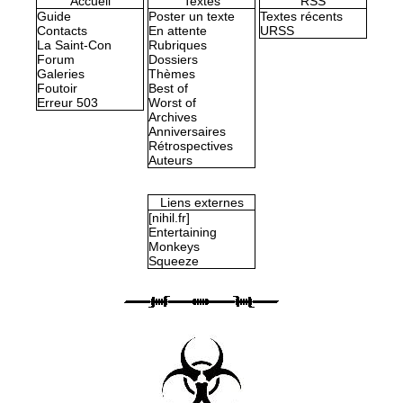
Accueil
Textes
RSS
Guide
Poster un texte
Textes récents
Contacts
En attente
URSS
La Saint-Con
Rubriques
Forum
Dossiers
Galeries
Thèmes
Foutoir
Best of
Erreur 503
Worst of
Archives
Anniversaires
Rétrospectives
Auteurs
Liens externes
[nihil.fr]
Entertaining
Monkeys
Squeeze