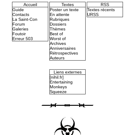
Accueil
Textes
RSS
Guide
Poster un texte
Textes récents
Contacts
En attente
URSS
La Saint-Con
Rubriques
Forum
Dossiers
Galeries
Thèmes
Foutoir
Best of
Erreur 503
Worst of
Archives
Anniversaires
Rétrospectives
Auteurs
Liens externes
[nihil.fr]
Entertaining
Monkeys
Squeeze