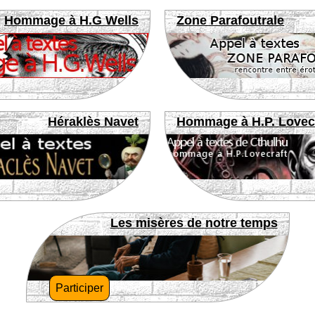
Hommage à H.G Wells
Zone Parafoutrale
Héraklès Navet
Hommage à H.P. Lovec
Les misères de notre temps
Participer