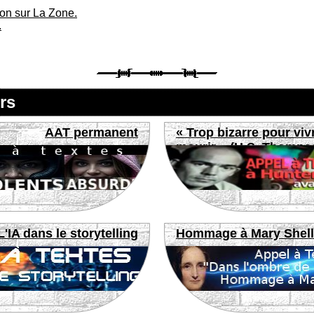
ion sur La Zone.
.
rs
AAT permanent
« Trop bizarre pour viv
mourir » (H.S. Thomps
L'IA dans le storytelling
Hommage à Mary Shel