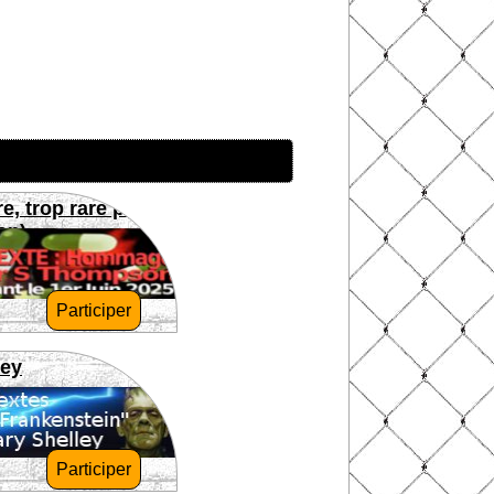
re, trop rare pour
on)
Participer
ley
Participer