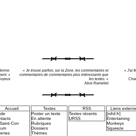
donne.
« Je trouve parfois, sur la Zone, les commentaires et
« J'ai 
ment. »
commentaires de commentaires plus intéressants que
 Joyeux
les textes. »
Cha
Alice Rameliet
Accueil
Textes
RSS
Liens extern
ide
Poster un texte
Textes récents
[nihil.fr]
tacts
En attente
URSS
Entertaining
Saint-Con
Rubriques
Monkeys
rum
Dossiers
Squeeze
eries
Thèmes