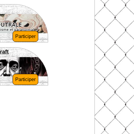
Participer
raft
Participer