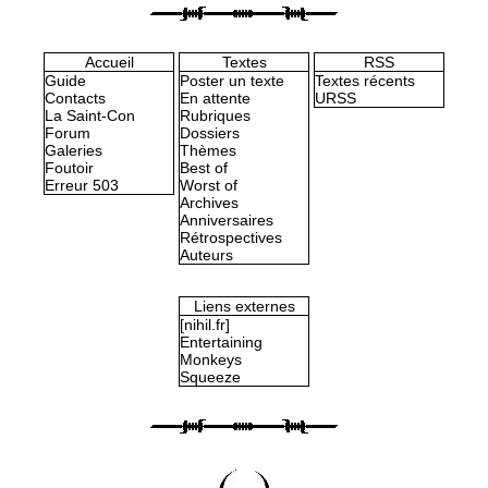
Accueil
Textes
RSS
Guide
Poster un texte
Textes récents
Contacts
En attente
URSS
La Saint-Con
Rubriques
Forum
Dossiers
Galeries
Thèmes
Foutoir
Best of
Erreur 503
Worst of
Archives
Anniversaires
Rétrospectives
Auteurs
Liens externes
[nihil.fr]
Entertaining
Monkeys
Squeeze