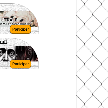
Participer
raft
Participer