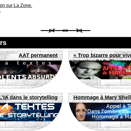
ion sur La Zone.
.
rs
AAT permanent
« Trop bizarre pour viv
mourir » (H.S. Thomps
L'IA dans le storytelling
Hommage à Mary Shel