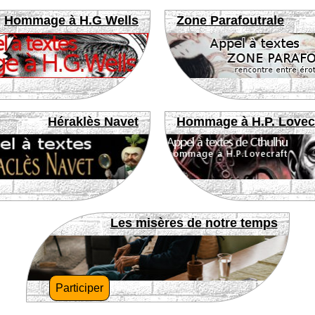
Hommage à H.G Wells
Zone Parafoutrale
Héraklès Navet
Hommage à H.P. Lovec
Les misères de notre temps
Participer