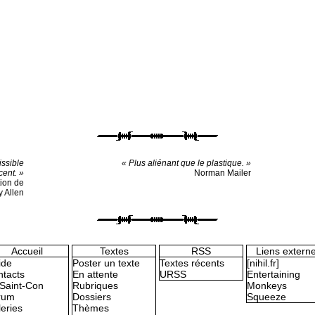
issible
« Plus aliénant que le plastique. »
cent. »
Norman Mailer
ion de
 Allen
Accueil
Textes
RSS
Liens extern
ide
Poster un texte
Textes récents
[nihil.fr]
tacts
En attente
URSS
Entertaining
Saint-Con
Rubriques
Monkeys
rum
Dossiers
Squeeze
eries
Thèmes