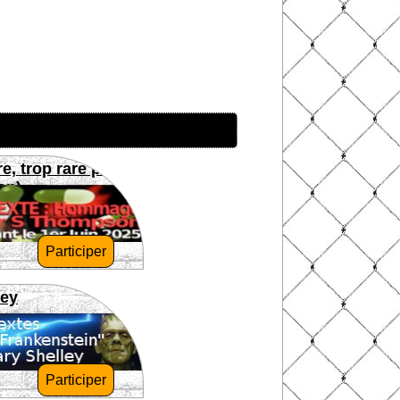
re, trop rare pour
on)
Participer
ley
Participer