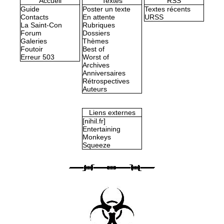
Accueil
Textes
RSS
Guide
Poster un texte
Textes récents
Contacts
En attente
URSS
La Saint-Con
Rubriques
Forum
Dossiers
Galeries
Thèmes
Foutoir
Best of
Erreur 503
Worst of
Archives
Anniversaires
Rétrospectives
Auteurs
Liens externes
[nihil.fr]
Entertaining
Monkeys
Squeeze