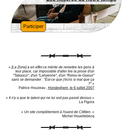
Participer
« [La Zone] a en effet ce mérite de remettre les gens à
leur place, car impossible d'aller lire la prose d'un
"Tabasco", d'un "Lahyenne", d'un "Relou-le-Gueux"
sans se demander : "Est-ce que j'écris si mal que ça
?" »
Patrice Houzeau
,
Hondeghem, le 6 juillet 2007
« Il n'y a que le talent qui ne lui soit pas passé dessus »
La Figora
« Un site complètement à l'ouest de Clifden. »
Michel Houellebecq