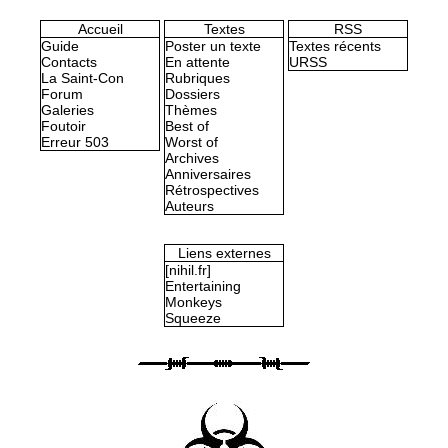
Accueil
Textes
RSS
Guide
Poster un texte
Textes récents
Contacts
En attente
URSS
La Saint-Con
Rubriques
Forum
Dossiers
Galeries
Thèmes
Foutoir
Best of
Erreur 503
Worst of
Archives
Anniversaires
Rétrospectives
Auteurs
Liens externes
[nihil.fr]
Entertaining
Monkeys
Squeeze