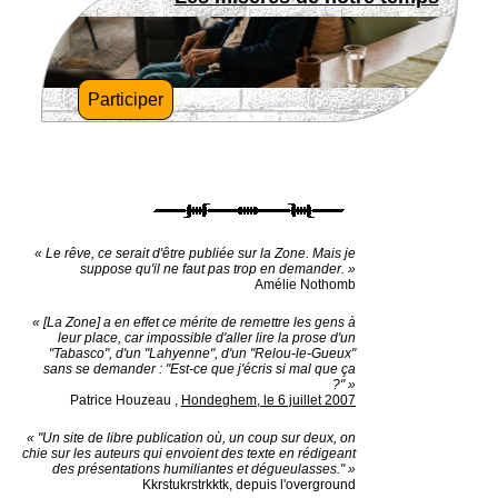
Participer
« Le rêve, ce serait d'être publiée sur la Zone. Mais je
suppose qu'il ne faut pas trop en demander. »
Amélie Nothomb
« [La Zone] a en effet ce mérite de remettre les gens à
leur place, car impossible d'aller lire la prose d'un
"Tabasco", d'un "Lahyenne", d'un "Relou-le-Gueux"
sans se demander : "Est-ce que j'écris si mal que ça
?" »
Patrice Houzeau
,
Hondeghem, le 6 juillet 2007
« "Un site de libre publication où, un coup sur deux, on
chie sur les auteurs qui envoient des texte en rédigeant
des présentations humiliantes et dégueulasses." »
Kkrstukrstrkktk, depuis l'overground