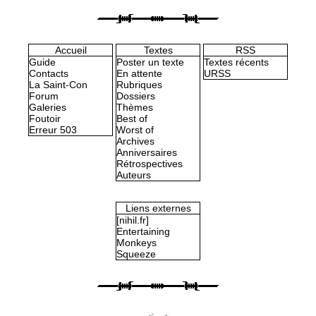
Accueil
Textes
RSS
Guide
Poster un texte
Textes récents
Contacts
En attente
URSS
La Saint-Con
Rubriques
Forum
Dossiers
Galeries
Thèmes
Foutoir
Best of
Erreur 503
Worst of
Archives
Anniversaires
Rétrospectives
Auteurs
Liens externes
[nihil.fr]
Entertaining
Monkeys
Squeeze