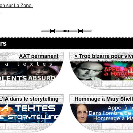
ion sur La Zone.
.
rs
AAT permanent
« Trop bizarre pour viv
mourir » (H.S. Thomps
L'IA dans le storytelling
Hommage à Mary Shel