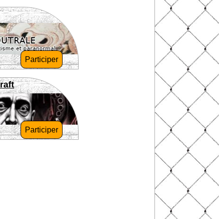
Participer
raft
Participer