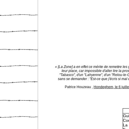
« [La Zone] a en effet ce mérite de remettre les
leur place, car impossible d'aller lire la pro
"Tabasco", d'un "Lahyenne", d'un "Relou-le
sans se demander : "Est-ce que j'écris si mal
Patrice Houzeau
,
Hondeghem, le 6 juill
Gu
Con
La 