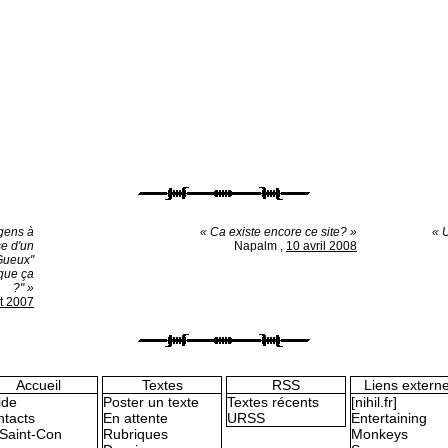
 gens à
« Ca existe encore ce site? »
« 
se d'un
Napalm
,
10 avril 2008
-Gueux"
 que ça
?" »
et 2007
Accueil
Textes
RSS
Liens extern
ide
Poster un texte
Textes récents
[nihil.fr]
tacts
En attente
URSS
Entertaining
Saint-Con
Rubriques
Monkeys