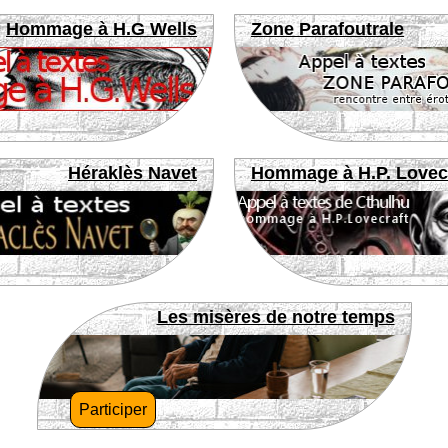
Hommage à H.G Wells
Zone Parafoutrale
Héraklès Navet
Hommage à H.P. Lovec
Les misères de notre temps
Participer