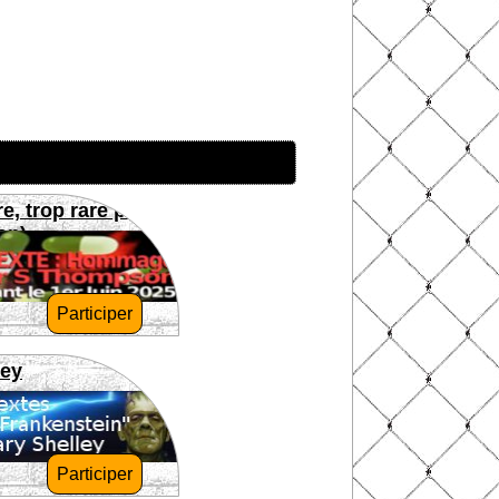
re, trop rare pour
on)
Participer
ley
Participer