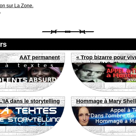
ion sur La Zone.
.
rs
AAT permanent
« Trop bizarre pour viv
mourir » (H.S. Thomps
L'IA dans le storytelling
Hommage à Mary Shel