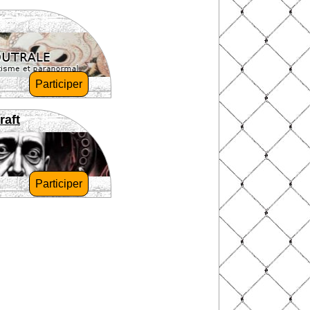
Participer
raft
Participer