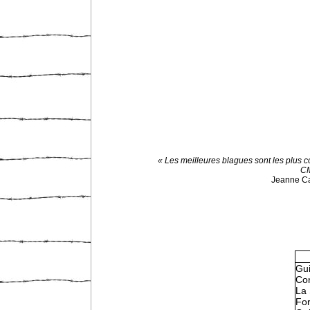
« Les meilleures blagues sont les plus c
CM
Jeanne C
Gu
Con
La 
Fo