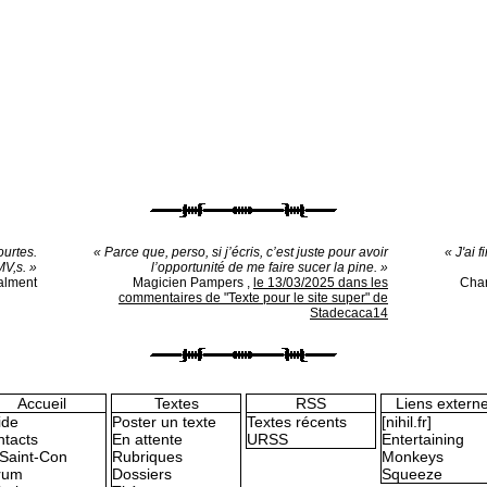
ourtes.
« Parce que, perso, si j’écris, c’est juste pour avoir
« J'ai 
V,s. »
l’opportunité de me faire sucer la pine. »
alment
Magicien Pampers
,
le 13/03/2025 dans les
Cha
commentaires de "Texte pour le site super" de
Stadecaca14
Accueil
Textes
RSS
Liens extern
ide
Poster un texte
Textes récents
[nihil.fr]
tacts
En attente
URSS
Entertaining
Saint-Con
Rubriques
Monkeys
rum
Dossiers
Squeeze