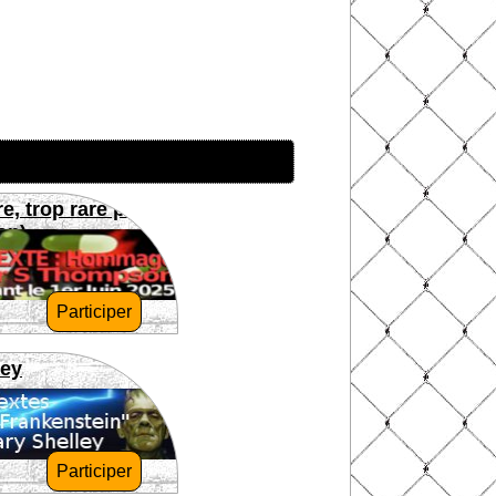
re, trop rare pour
on)
Participer
ley
Participer