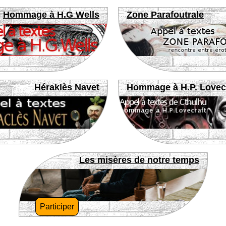
Hommage à H.G Wells
Zone Parafoutrale
Héraklès Navet
Hommage à H.P. Lovec
Les misères de notre temps
Participer